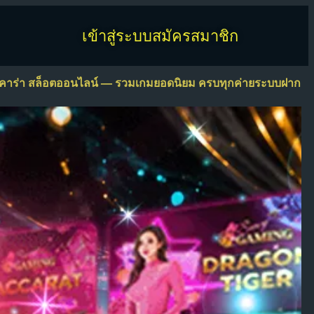
เข้าสู่ระบบ
สมัครสมาชิก
คาร่า สล็อตออนไลน์ — รวมเกมยอดนิยม ครบทุกค่าย
ระบบฝากถอน