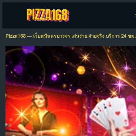
Pizza168 — เว็บพนันครบวงจร เล่นง่าย จ่ายจริง บริการ 24 ชม.