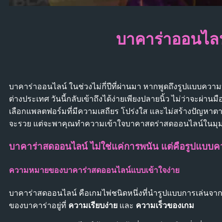
บาคาร่าออนไล
บาคาร่าออนไลน์ ในช่วงไม่กี่ปีที่ผ่านมา หากพูดถึงรูปแบบความ
ต่างประเทศ วันนี้กลับเข้าถึงได้ง่ายเพียงปลายนิ้ว ไม่ว่าจะผ่านม
เลือกแพลตฟอร์มที่มีความเสถียร โปร่งใส และไม่สร้างปัญหาตามม
จะรวย แต่จะพาคุณทำความเข้าใจบาคาสดร่าสดออนไลน์ในมุมที่คนเ
บาคาร่าสดออนไลน์ ไม่ใช่แค่การพนัน แต่คือรูปแบบควา
ความหมายของบาคาร่าสดออนไลน์แบบเข้าใจง่าย
บาคาร่าสดออนไลน์ คือเกมไพ่ชนิดหนึ่งที่นำรูปแบบการเล่นจากค
ของบาคาร่าอยู่ที่
ความเรียบง่าย
และ
ความเร็วของเกม