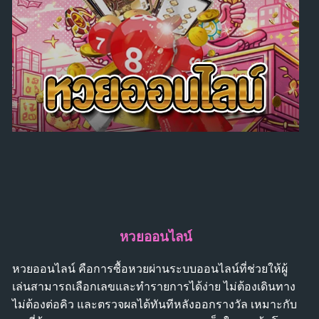
หวยออนไลน์
หวยออนไลน์ คือการซื้อหวยผ่านระบบออนไลน์ที่ช่วยให้ผู้
เล่นสามารถเลือกเลขและทำรายการได้ง่าย ไม่ต้องเดินทาง
ไม่ต้องต่อคิว และตรวจผลได้ทันทีหลังออกรางวัล เหมาะกับ