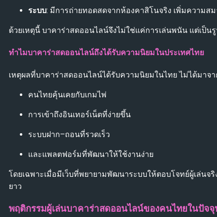
ระบบ
: มีการถ่ายทอดสดจากห้องคาสิโนจริง เพิ่มความสม
ด้วยเหตุนี้ บาคาร่าสดออนไลน์จึงไม่ใช่แค่การเล่นพนัน แต่เป็นร
ทำไมบาคาร่าสดออนไลน์ถึงได้รับความนิยมในประเทศไทย
เหตุผลที่บาคาร่าสดออนไลน์ได้รับความนิยมในไทย ไม่ได้มาจากก
คนไทยคุ้นเคยกับเกมไพ่
การเข้าถึงอินเทอร์เน็ตที่ง่ายขึ้น
ระบบฝาก–ถอนที่รวดเร็ว
และแพลตฟอร์มที่พัฒนาให้ใช้งานง่าย
โดยเฉพาะเมื่อมีเว็บที่พยายามพัฒนาระบบให้ตอบโจทย์ผู้เล่นจริ
ยาว
พฤติกรรมผู้เล่นบาคาร่าสดออนไลน์ของคนไทยในปัจจุ