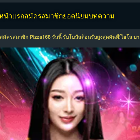
หน้าแรก
สมัครสมาชิก
ยอดนิยม
บทความ
สมัครสมาชิก Pizza168 วันนี้ รับโบนัสต้อนรับสูงสุดทันที!
ไฮโล บา