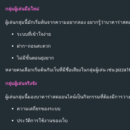
กลุ่มผู้เล่นมือใหม่
ผู้เล่นกลุ่มนี้มักเริ่มต้นจากความอยากลอง อยากรู้ว่าบาคา­ร่าสด
ระบบที่เข้าใจง่าย
ฝาก–ถอนสะดวก
ไม่มีขั้นตอนยุ่งยาก
หลายคนเลือกเริ่มต้นกับเว็บที่มีชื่อเสียงในกลุ่มผู้เล่น เช่น pizza16
กลุ่มผู้เล่นจริงจัง
ผู้เล่นกลุ่มนี้มองบาคาร่าสดออนไลน์เป็นกิจกรรมที่ต้องมีกา
ความเสถียรของระบบ
ประวัติการใช้งานของเว็บ