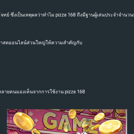
บโจทย์ ซึ่งเป็นเหตุผลว่าทำไม pizza 168 ถึงมีฐานผู้เล่นประจำจำนว
คาร่าสดออนไลน์ส่วนใหญ่ให้ความสำคัญกับ
ิดที่หลายคนมองเห็นจากการใช้งาน pizza 168