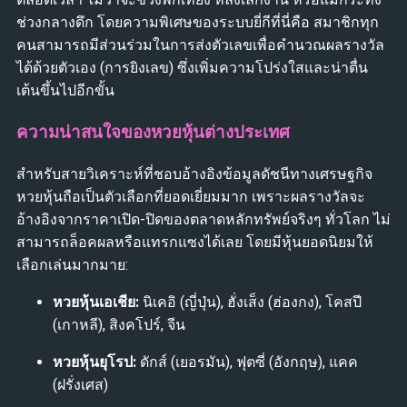
ช่วงกลางดึก โดยความพิเศษของระบบยี่กีที่นี่คือ สมาชิกทุก
คนสามารถมีส่วนร่วมในการส่งตัวเลขเพื่อคำนวณผลรางวัล
ได้ด้วยตัวเอง (การยิงเลข) ซึ่งเพิ่มความโปร่งใสและน่าตื่น
เต้นขึ้นไปอีกขั้น
ความน่าสนใจของหวยหุ้นต่างประเทศ
สำหรับสายวิเคราะห์ที่ชอบอ้างอิงข้อมูลดัชนีทางเศรษฐกิจ
หวยหุ้นถือเป็นตัวเลือกที่ยอดเยี่ยมมาก เพราะผลรางวัลจะ
อ้างอิงจากราคาเปิด-ปิดของตลาดหลักทรัพย์จริงๆ ทั่วโลก ไม่
สามารถล็อคผลหรือแทรกแซงได้เลย โดยมีหุ้นยอดนิยมให้
เลือกเล่นมากมาย:
หวยหุ้นเอเชีย:
นิเคอิ (ญี่ปุ่น), ฮั่งเส็ง (ฮ่องกง), โคสปี
(เกาหลี), สิงคโปร์, จีน
หวยหุ้นยุโรป:
ดักส์ (เยอรมัน), ฟุตซี่ (อังกฤษ), แคค
(ฝรั่งเศส)