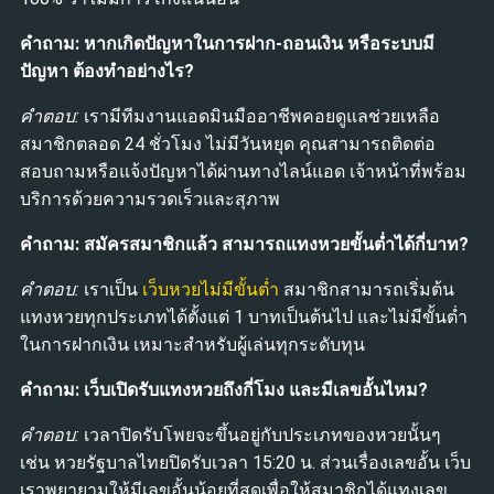
คำถาม: หากเกิดปัญหาในการฝาก-ถอนเงิน หรือระบบมี
ปัญหา ต้องทำอย่างไร?
คำตอบ:
เรามีทีมงานแอดมินมืออาชีพคอยดูแลช่วยเหลือ
สมาชิกตลอด 24 ชั่วโมง ไม่มีวันหยุด คุณสามารถติดต่อ
สอบถามหรือแจ้งปัญหาได้ผ่านทางไลน์แอด เจ้าหน้าที่พร้อม
บริการด้วยความรวดเร็วและสุภาพ
คำถาม: สมัครสมาชิกแล้ว สามารถแทงหวยขั้นต่ำได้กี่บาท?
คำตอบ:
เราเป็น
เว็บหวยไม่มีขั้นต่ำ
สมาชิกสามารถเริ่มต้น
แทงหวยทุกประเภทได้ตั้งแต่ 1 บาทเป็นต้นไป และไม่มีขั้นต่ำ
ในการฝากเงิน เหมาะสำหรับผู้เล่นทุกระดับทุน
คำถาม: เว็บเปิดรับแทงหวยถึงกี่โมง และมีเลขอั้นไหม?
คำตอบ:
เวลาปิดรับโพยจะขึ้นอยู่กับประเภทของหวยนั้นๆ
เช่น หวยรัฐบาลไทยปิดรับเวลา 15:20 น. ส่วนเรื่องเลขอั้น เว็บ
เราพยายามให้มีเลขอั้นน้อยที่สุดเพื่อให้สมาชิกได้แทงเลข