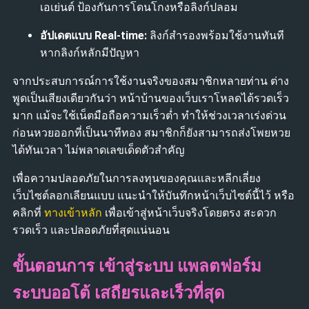
เอเย่นต์ ป้องกันการโดนโกงหรือลิงก์ปลอม
อัปเดตแบบ Real-time:
ลิงก์สำรองพร้อมใช้งานทันที
หากลิงก์หลักมีปัญหา
จากประสบการณ์การใช้งานจริงของสมาชิกหลายท่าน ต่าง
พูดเป็นเสียงเดียวกันว่า หน้าบ้านของเว็บเราโหลดได้รวดเร็ว
มาก แม้จะใช้เน็ตมือถือความเร็วต่ำ ทำให้ช่วงเวลาเร่งด่วน
ก่อนหวยออกที่เป็นนาทีทอง สมาชิกก็ยังสามารถส่งโพยหวย
ได้ทันเวลา ไม่พลาดเลขเด็ดตัวสำคัญ
เพื่อความปลอดภัยในการลงทุนของคุณและหลีกเลี่ยง
เว็บไซต์ลอกเลียนแบบ แนะนำให้บันทึกหน้าเว็บไซต์นี้ไว้ หรือ
คลิกที่
ทางเข้าหลัก
เพื่อเข้าสู่หน้าเว็บจริงโดยตรง สะดวก
รวดเร็ว และปลอดภัยที่สุดแน่นอน
ขั้นตอนการ เข้าสู่ระบบ แพลตฟอร์ม
ระบบออโต้ เสถียรและเร็วที่สุด