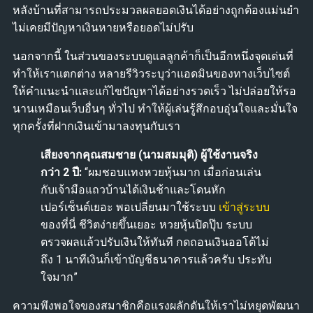
หลังบ้านที่สามารถประมวลผลยอดเงินได้อย่างถูกต้องแม่นยำ
ไม่เคยมีปัญหาเงินหายหรือยอดไม่ปรับ
นอกจากนี้ ในส่วนของระบบดูแลลูกค้าก็เป็นอีกหนึ่งจุดเด่นที่
ทำให้เราแตกต่าง หลายรีวิวระบุว่าแอดมินของทางเว็บไซต์
ให้คำแนะนำและแก้ไขปัญหาได้อย่างรวดเร็ว ไม่ปล่อยให้รอ
นานเหมือนเว็บอื่นๆ ทั่วไป ทำให้ผู้เล่นรู้สึกอบอุ่นใจและมั่นใจ
ทุกครั้งที่ฝากเงินเข้ามาลงทุนกับเรา
เสียงจากคุณสมชาย (นามสมมุติ) ผู้ใช้งานจริง
กว่า 2 ปี:
“ผมชอบแทงหวยหุ้นมาก เมื่อก่อนเล่น
กับเจ้ามือแถวบ้านได้เงินช้าและโดนหัก
เปอร์เซ็นต์เยอะ พอเปลี่ยนมาใช้ระบบ
เข้าสู่ระบบ
ของที่นี่ ชีวิตง่ายขึ้นเยอะ หวยหุ้นปิดปุ๊บ ระบบ
ตรวจผลแล้วปรับเงินให้ทันที กดถอนเงินออโต้ไม่
ถึง 1 นาทีเงินก็เข้าบัญชีธนาคารแล้วครับ ประทับ
ใจมาก”
ความพึงพอใจของสมาชิกคือแรงผลักดันให้เราไม่หยุดพัฒนา