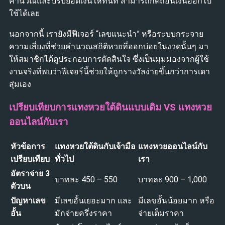
คำนวณและปรับยอดเงินให้ทันที สามารถกดถอนเงินออกไป
ใช้ได้เลย
นอกจากนี้ เรายังมีฟีเจอร์ “เลขแนะนำ” หรือระบบกระจาย
ความเสี่ยงที่ช่วยคำนวณสถิติหวยที่ออกบ่อยในงวดนั้นๆ มา
ให้สมาชิกได้ดูประกอบการตัดสินใจ ซึ่งเป็นมุมมองจากผู้ใช้
งานจริงที่พบว่าฟีเจอร์นี้ช่วยให้ถูกรางวัลง่ายขึ้นกว่าการเดา
สุ่มเอง
เปรียบเทียบการแทงหวยใต้ดินแบบเดิม VS แทงหวย
ออนไลน์กับเรา
หัวข้อการ
แทงหวยใต้ดินกับเจ้ามือ
แทงหวยออนไลน์กับ
เปรียบเทียบ
ทั่วไป
เรา
อัตราจ่าย 3
บาทละ 450 – 550
บาทละ 900 – 1,000
ตัวบน
ปัญหาเลข
มีเลขอั้นเยอะมาก และ
มีเลขอั้นน้อยมาก หรือ
อั้น
มักจ่ายครึ่งราคา
จ่ายเต็มราคา