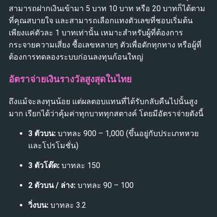
สามารถฝากเงินเข้ามา 5 บาท 10 บาท หรือ 20 บาทก็ได้ตาม
ที่คุณสบายใจ และสามารถเลือกแทงตัวเลขที่ชอบเริ่มต้น
เพียงแค่ตัวละ 1 บาทเท่านั้น เหมาะสำหรับผู้ที่ต้องการ
กระจายความเสี่ยง ซื้อเลขหลายๆ ตัวเพื่อดักทุกทาง หรือผู้ที่
ต้องการทดลองระบบก่อนลงทุนก้อนใหญ่
อัตราจ่ายเงินรางวัลสูงสุดในไทย
ถึงแม้จะลงทุนน้อย แต่ผลตอบแทนที่ได้รับกลับคืนไปนั้นสูง
มาก เรียกได้ว่าคุ้มค่าทุกบาททุกสตางค์ โดยมีอัตราจ่ายดังนี้
3 ตัวบน:
บาทละ 900 – 1,000 (ขึ้นอยู่กับประเภทหวย
และโปรโมชั่น)
3 ตัวโต๊ด:
บาทละ 150
2 ตัวบน / ล่าง:
บาทละ 90 – 100
วิ่งบน:
บาทละ 3.2