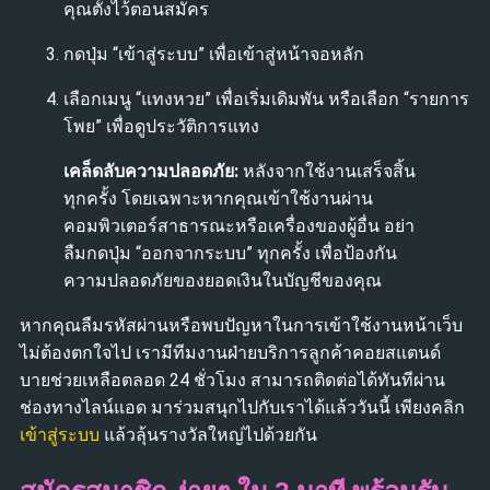
คุณตั้งไว้ตอนสมัคร
กดปุ่ม “เข้าสู่ระบบ” เพื่อเข้าสู่หน้าจอหลัก
เลือกเมนู “แทงหวย” เพื่อเริ่มเดิมพัน หรือเลือก “รายการ
โพย” เพื่อดูประวัติการแทง
เคล็ดลับความปลอดภัย:
หลังจากใช้งานเสร็จสิ้น
ทุกครั้ง โดยเฉพาะหากคุณเข้าใช้งานผ่าน
คอมพิวเตอร์สาธารณะหรือเครื่องของผู้อื่น อย่า
ลืมกดปุ่ม “ออกจากระบบ” ทุกครั้ง เพื่อป้องกัน
ความปลอดภัยของยอดเงินในบัญชีของคุณ
หากคุณลืมรหัสผ่านหรือพบปัญหาในการเข้าใช้งานหน้าเว็บ
ไม่ต้องตกใจไป เรามีทีมงานฝ่ายบริการลูกค้าคอยสแตนด์
บายช่วยเหลือตลอด 24 ชั่วโมง สามารถติดต่อได้ทันทีผ่าน
ช่องทางไลน์แอด มาร่วมสนุกไปกับเราได้แล้ววันนี้ เพียงคลิก
เข้าสู่ระบบ
แล้วลุ้นรางวัลใหญ่ไปด้วยกัน