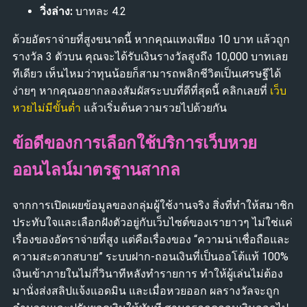
วิ่งล่าง:
บาทละ 4.2
ด้วยอัตราจ่ายที่สูงขนาดนี้ หากคุณแทงเพียง 10 บาท แล้วถูก
รางวัล 3 ตัวบน คุณจะได้รับเงินรางวัลสูงถึง 10,000 บาทเลย
ทีเดียว เห็นไหมว่าทุนน้อยก็สามารถพลิกชีวิตเป็นเศรษฐีได้
ง่ายๆ หากคุณอยากลองสัมผัสระบบที่ดีที่สุดนี้ คลิกเลยที่
เว็บ
หวยไม่มีขั้นต่ำ
แล้วเริ่มต้นความรวยไปด้วยกัน
ข้อดีของการเลือกใช้บริการเว็บหวย
ออนไลน์มาตรฐานสากล
จากการเปิดเผยข้อมูลของกลุ่มผู้ใช้งานจริง สิ่งที่ทำให้สมาชิก
ประทับใจและเลือกฝังตัวอยู่กับเว็บไซต์ของเรายาวๆ ไม่ใช่แค่
เรื่องของอัตราจ่ายที่สูง แต่คือเรื่องของ “ความน่าเชื่อถือและ
ความสะดวกสบาย” ระบบฝาก-ถอนเงินที่เป็นออโต้แท้ 100%
เงินเข้าภายในไม่กี่วินาทีหลังทำรายการ ทำให้ผู้เล่นไม่ต้อง
มานั่งส่งสลิปแจ้งแอดมิน และเมื่อหวยออก ผลรางวัลจะถูก