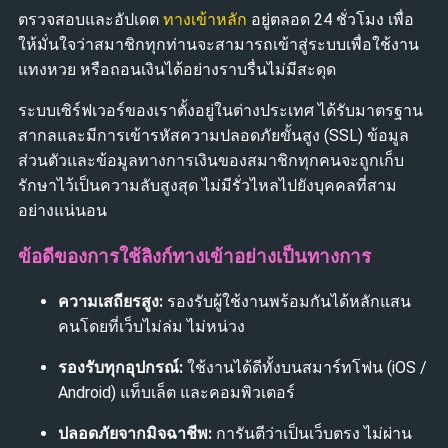
ตรวจสอบและอัปเดต
ทางเข้าหลัก
อยู่ตลอด 24 ชั่วโมง เพื่อ
ให้มั่นใจว่าสมาชิกทุกท่านจะสามารถเข้าสู่ระบบเพื่อใช้งาน
แทงหวย หรือถอนเงินได้อย่างราบรื่นไม่มีสะดุด
ระบบเซิร์ฟเวอร์ของเราตั้งอยู่ในต่างประเทศ ได้รับมาตรฐาน
สากลและมีการเข้ารหัสความปลอดภัยขั้นสูง (SSL) ข้อมูล
ส่วนตัวและข้อมูลทางการเงินของสมาชิกทุกคนจะถูกเก็บ
รักษาไว้เป็นความลับสูงสุด ไม่มีรั่วไหลไปยังบุคคลที่สาม
อย่างแน่นอน
ข้อดีของการใช้ลิงก์ทางเข้าอย่างเป็นทางการ
ความเสถียรสูง:
รองรับผู้ใช้งานพร้อมกันได้หลักแสน
คนโดยที่เว็บไม่ล่ม ไม่หน่วง
รองรับทุกอุปกรณ์:
ใช้งานได้ดีทั้งบนสมาร์ทโฟน (iOS /
Android) แท็บเล็ต และคอมพิวเตอร์
ปลอดภัยจากมิจฉาชีพ:
การันตีว่าเป็นเว็บตรง ไม่ผ่าน