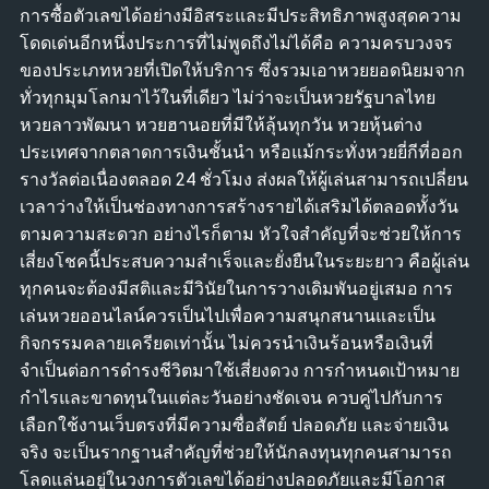
การซื้อตัวเลขได้อย่างมีอิสระและมีประสิทธิภาพสูงสุดความ
โดดเด่นอีกหนึ่งประการที่ไม่พูดถึงไม่ได้คือ ความครบวงจร
ของประเภทหวยที่เปิดให้บริการ ซึ่งรวมเอาหวยยอดนิยมจาก
ทั่วทุกมุมโลกมาไว้ในที่เดียว ไม่ว่าจะเป็นหวยรัฐบาลไทย
หวยลาวพัฒนา หวยฮานอยที่มีให้ลุ้นทุกวัน หวยหุ้นต่าง
ประเทศจากตลาดการเงินชั้นนำ หรือแม้กระทั่งหวยยี่กีที่ออก
รางวัลต่อเนื่องตลอด 24 ชั่วโมง ส่งผลให้ผู้เล่นสามารถเปลี่ยน
เวลาว่างให้เป็นช่องทางการสร้างรายได้เสริมได้ตลอดทั้งวัน
ตามความสะดวก อย่างไรก็ตาม หัวใจสำคัญที่จะช่วยให้การ
เสี่ยงโชคนี้ประสบความสำเร็จและยั่งยืนในระยะยาว คือผู้เล่น
ทุกคนจะต้องมีสติและมีวินัยในการวางเดิมพันอยู่เสมอ การ
เล่นหวยออนไลน์ควรเป็นไปเพื่อความสนุกสนานและเป็น
กิจกรรมคลายเครียดเท่านั้น ไม่ควรนำเงินร้อนหรือเงินที่
จำเป็นต่อการดำรงชีวิตมาใช้เสี่ยงดวง การกำหนดเป้าหมาย
กำไรและขาดทุนในแต่ละวันอย่างชัดเจน ควบคู่ไปกับการ
เลือกใช้งานเว็บตรงที่มีความซื่อสัตย์ ปลอดภัย และจ่ายเงิน
จริง จะเป็นรากฐานสำคัญที่ช่วยให้นักลงทุนทุกคนสามารถ
โลดแล่นอยู่ในวงการตัวเลขได้อย่างปลอดภัยและมีโอกาส