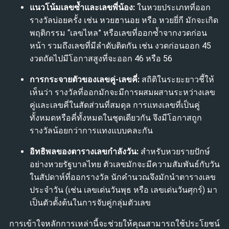
แนวโน้มเลขซ้ำและเลขพี่น้อง:
ในหวยประเภทที่ออก
รางวัลบ่อยครั้ง เช่น หวยฮานอย หรือ หวยยี่กี มักจะเกิด
พฤติกรรม “เลขไหล” หรือเลขที่ออกซ้ำจากงวดก่อน
หน้า รวมถึงเลขที่มีลำดับติดกัน เช่น งวดก่อนออก 45
งวดถัดไปมีโอกาสสูงที่จะออก 46 หรือ 56
การกระจายตัวของเลขคู่-เลขคี่:
สถิติในระยะยาวชี้ให้
เห็นว่า รางวัลที่ออกมักจะมีการผสมผสานระหว่างเลข
คู่และเลขคี่ในสัดส่วนที่สมดุล การแทงเลขที่เป็นคู่
ทั้งหมดหรือคี่ทั้งหมดในชุดเดียวกัน จึงมีโอกาสถูก
รางวัลน้อยกว่าการแทงแบบคละกัน
อิทธิพลของตารางเลขกำลังวัน:
สำหรับหวยรายปักษ์
อย่างหวยรัฐบาลไทย ตัวเลขมักจะมีความสัมพันธ์กับวัน
ในสัปดาห์ที่ออกรางวัล นักคำนวณจึงมักนำตารางเลข
ประจำวัน (เช่น เลขเด่นวันพุธ หรือ เลขเด่นวันศุกร์) มา
เป็นตัวตั้งต้นในการจับคู่กลุ่มตัวเลข
การเข้าใจหลักการเหล่านี้จะช่วยให้คุณสามารถใช้ประโยชน์