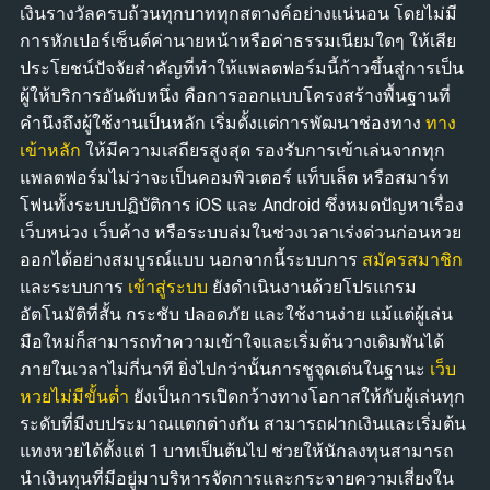
เงินรางวัลครบถ้วนทุกบาททุกสตางค์อย่างแน่นอน โดยไม่มี
การหักเปอร์เซ็นต์ค่านายหน้าหรือค่าธรรมเนียมใดๆ ให้เสีย
ประโยชน์ปัจจัยสำคัญที่ทำให้แพลตฟอร์มนี้ก้าวขึ้นสู่การเป็น
ผู้ให้บริการอันดับหนึ่ง คือการออกแบบโครงสร้างพื้นฐานที่
คำนึงถึงผู้ใช้งานเป็นหลัก เริ่มตั้งแต่การพัฒนาช่องทาง
ทาง
เข้าหลัก
ให้มีความเสถียรสูงสุด รองรับการเข้าเล่นจากทุก
แพลตฟอร์มไม่ว่าจะเป็นคอมพิวเตอร์ แท็บเล็ต หรือสมาร์ท
โฟนทั้งระบบปฏิบัติการ iOS และ Android ซึ่งหมดปัญหาเรื่อง
เว็บหน่วง เว็บค้าง หรือระบบล่มในช่วงเวลาเร่งด่วนก่อนหวย
ออกได้อย่างสมบูรณ์แบบ นอกจากนี้ระบบการ
สมัครสมาชิก
และระบบการ
เข้าสู่ระบบ
ยังดำเนินงานด้วยโปรแกรม
อัตโนมัติที่สั้น กระชับ ปลอดภัย และใช้งานง่าย แม้แต่ผู้เล่น
มือใหม่ก็สามารถทำความเข้าใจและเริ่มต้นวางเดิมพันได้
ภายในเวลาไม่กี่นาที ยิ่งไปกว่านั้นการชูจุดเด่นในฐานะ
เว็บ
หวยไม่มีขั้นต่ำ
ยังเป็นการเปิดกว้างทางโอกาสให้กับผู้เล่นทุก
ระดับที่มีงบประมาณแตกต่างกัน สามารถฝากเงินและเริ่มต้น
แทงหวยได้ตั้งแต่ 1 บาทเป็นต้นไป ช่วยให้นักลงทุนสามารถ
นำเงินทุนที่มีอยู่มาบริหารจัดการและกระจายความเสี่ยงใน