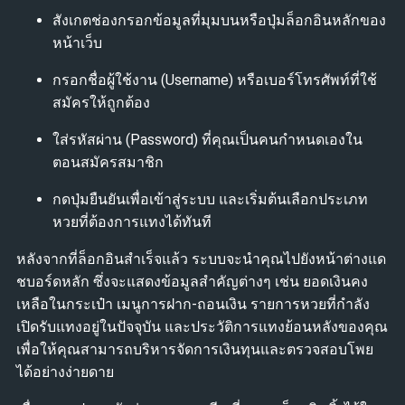
สังเกตช่องกรอกข้อมูลที่มุมบนหรือปุ่มล็อกอินหลักของ
หน้าเว็บ
กรอกชื่อผู้ใช้งาน (Username) หรือเบอร์โทรศัพท์ที่ใช้
สมัครให้ถูกต้อง
ใส่รหัสผ่าน (Password) ที่คุณเป็นคนกำหนดเองใน
ตอนสมัครสมาชิก
กดปุ่มยืนยันเพื่อเข้าสู่ระบบ และเริ่มต้นเลือกประเภท
หวยที่ต้องการแทงได้ทันที
หลังจากที่ล็อกอินสำเร็จแล้ว ระบบจะนำคุณไปยังหน้าต่างแด
ชบอร์ดหลัก ซึ่งจะแสดงข้อมูลสำคัญต่างๆ เช่น ยอดเงินคง
เหลือในกระเป๋า เมนูการฝาก-ถอนเงิน รายการหวยที่กำลัง
เปิดรับแทงอยู่ในปัจจุบัน และประวัติการแทงย้อนหลังของคุณ
เพื่อให้คุณสามารถบริหารจัดการเงินทุนและตรวจสอบโพย
ได้อย่างง่ายดาย