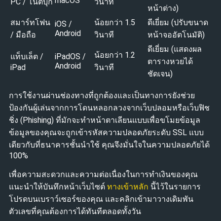
macOS
PC / โน้ตบุ๊ก
วินาที
หน้าต่าง)
สมาร์ทโฟน
น้อยกว่า 1.5
ดีเยี่ยม (ปรับขนาด
iOS /
Android
/ มือถือ
วินาที
หน้าจออัตโนมัติ)
ดีเยี่ยม (แสดงผล
น้อยกว่า 1.2
แท็บเล็ต /
iPadOS /
ตารางหวยได้
Android
iPad
วินาที
ชัดเจน)
การใช้งานผ่านช่องทางที่ถูกต้องและเป็นทางการยังช่วย
ป้องกันผู้เล่นจากการโดนหลอกลวงจากเว็บปลอมหรือเว็บฟิช
ชิ่ง (Phishing) ที่มักจะทำหน้าตาเลียนแบบเพื่อขโมยข้อมูล
ข้อมูลของคุณจะถูกเข้ารหัสความปลอดภัยระดับ SSL แบบ
เดียวกับที่ธนาคารชั้นนำใช้ คุณจึงมั่นใจในความปลอดภัยได้
100%
เพื่อความสะดวกและความต่อเนื่องในการทำเงินของคุณ
แนะนำให้บันทึกหน้าเว็บไซต์
ทางเข้าหลัก
นี้ไว้ในรายการ
โปรดบนเบราว์เซอร์ของคุณ และคลิกเข้ามาวางเดิมพัน
ตัวเลขที่คุณต้องการได้ทันทีตลอดทั้งวัน