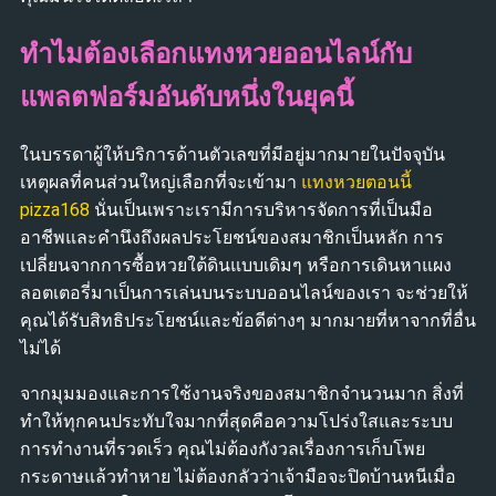
ทำไมต้องเลือกแทงหวยออนไลน์กับ
แพลตฟอร์มอันดับหนึ่งในยุคนี้
ในบรรดาผู้ให้บริการด้านตัวเลขที่มีอยู่มากมายในปัจจุบัน
เหตุผลที่คนส่วนใหญ่เลือกที่จะเข้ามา
แทงหวยตอนนี้
pizza168
นั่นเป็นเพราะเรามีการบริหารจัดการที่เป็นมือ
อาชีพและคำนึงถึงผลประโยชน์ของสมาชิกเป็นหลัก การ
เปลี่ยนจากการซื้อหวยใต้ดินแบบเดิมๆ หรือการเดินหาแผง
ลอตเตอรี่มาเป็นการเล่นบนระบบออนไลน์ของเรา จะช่วยให้
คุณได้รับสิทธิประโยชน์และข้อดีต่างๆ มากมายที่หาจากที่อื่น
ไม่ได้
จากมุมมองและการใช้งานจริงของสมาชิกจำนวนมาก สิ่งที่
ทำให้ทุกคนประทับใจมากที่สุดคือความโปร่งใสและระบบ
การทำงานที่รวดเร็ว คุณไม่ต้องกังวลเรื่องการเก็บโพย
กระดาษแล้วทำหาย ไม่ต้องกลัวว่าเจ้ามือจะปิดบ้านหนีเมื่อ