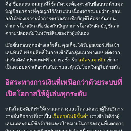
คือ ชื่อและนามสกุลที่ใช้สมัครจะต้องตรงกับชื่อบนหน้าสมุด
บัญชีธนาคารที่คุณผูกไว้กับระบบ เนื่องจากระบบฝาก-ถอน
ออโต้ของเราจะทำการตรวจสอบชื่อบัญชีให้ตรงกันก่อน
ทำการโอนเงิน เพื่อป้องกันปัญหาการโอนเงินผิดบัญชีและ
ความปลอดภัยในทรัพย์สินของตัวผู้เล่นเอง
เมื่อขั้นตอนทุกอย่างเสร็จสิ้น คุณก็จะได้รับยูสเซอร์เพื่อเข้า
เล่นทันที พร้อมสิทธิ์ในการเข้าถึงกลุ่มแนวทางเลขเด็ดจาก
สำนักดังทั่วประเทศฟรี อย่ารอช้า รีบ
สมัครสมาชิก
เข้ามา
เป็นครอบครัวเดียวกันกับเราและลุ้นรับโชคใหญ่ไปด้วยกัน
อิสระทางการเงินที่เหนือกว่าด้วยระบบที่
เปิดโอกาสให้ผู้เล่นทุกระดับ
หนึ่งในปัจจัยที่ทำให้เราแตกต่างและโดดเด่นกว่าผู้ให้บริการ
รายอื่นคือการที่เราเป็น
เว็บหวยไม่มีขั้นต่ำ
เราเข้าใจดีว่าผู้
เล่นแต่ละคนมีข้อจำกัดและเป้าหมายในการลงทุนที่แตกต่าง
กัน บางคนอาจจะมีงบประมาณจำกัด หรือบางคนอาจจะแค่