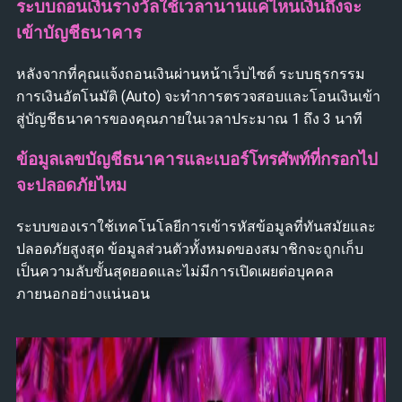
ระบบถอนเงินรางวัลใช้เวลานานแค่ไหนเงินถึงจะ
เข้าบัญชีธนาคาร
หลังจากที่คุณแจ้งถอนเงินผ่านหน้าเว็บไซต์ ระบบธุรกรรม
การเงินอัตโนมัติ (Auto) จะทำการตรวจสอบและโอนเงินเข้า
สู่บัญชีธนาคารของคุณภายในเวลาประมาณ 1 ถึง 3 นาที
ข้อมูลเลขบัญชีธนาคารและเบอร์โทรศัพท์ที่กรอกไป
จะปลอดภัยไหม
ระบบของเราใช้เทคโนโลยีการเข้ารหัสข้อมูลที่ทันสมัยและ
ปลอดภัยสูงสุด ข้อมูลส่วนตัวทั้งหมดของสมาชิกจะถูกเก็บ
เป็นความลับขั้นสุดยอดและไม่มีการเปิดเผยต่อบุคคล
ภายนอกอย่างแน่นอน