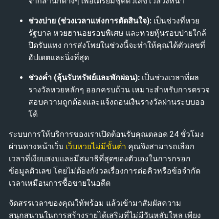
จากสำนักต่างๆ เพื่อเตรียมชุดตัวเลขไว้ล่วงหน้า
ช่วงบ่าย (ช่วงเวลาแห่งการตัดสินใจ):
เป็นช่วงที่หวย
รัฐบาล หวยฮานอยรอบพิเศษ และหวยหุ้นรอบบ่ายใกล้
ปิดรับแทง การส่งโพยในช่วงนี้จะทำให้คุณได้ตัวเลขที่
อัปเดตและนิ่งที่สุด
ช่วงค่ำ (ลุ้นรับทรัพย์และพักผ่อน):
เป็นช่วงเวลาที่ผล
รางวัลหวยหลักๆ ออกครบถ้วน เหมาะสำหรับการตรวจ
สอบความถูกต้องและแจ้งถอนเงินรางวัลผ่านระบบออ
โต้
ระบบการให้บริการของเราเปิดต้อนรับคุณตลอด 24 ชั่วโมง
ผ่านทางหน้าเว็บ
เว็บหวยไม่มีขั้นต่ำ
คุณจึงสามารถเลือก
เวลาที่เงียบสงบและมีสมาธิที่สุดของตัวเองในการกรอก
ข้อมูลตัวเลข โดยไม่ต้องกังวลเรื่องการต่อคิวหรือข้อจำกัด
เวลาเหมือนการซื้อขายในอดีต
จัดสรรเวลาของคุณให้พร้อม แล้วเข้ามาสัมผัสความ
สนุกสนานในการสร้างรายได้เสริมที่ไม่มีวันหลับใหล เพียง