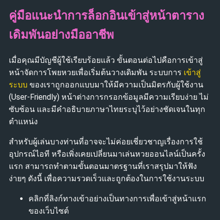
คู่มือแนะนำการล็อกอินเข้าสู่หน้าตาราง
เดิมพันอย่างมืออาชีพ
เมื่อคุณมีบัญชีผู้ใช้เรียบร้อยแล้ว ขั้นตอนต่อไปคือการเข้าสู่
หน้าจัดการโพยหวยเพื่อเริ่มต้นวางเดิมพัน ระบบการ
เข้าสู่
ระบบ
ของเราถูกออกแบบมาให้มีความเป็นมิตรกับผู้ใช้งาน
(User-Friendly) หน้าต่างการกรอกข้อมูลมีความเรียบง่าย ไม่
ซับซ้อน และมีคำอธิบายภาษาไทยระบุไว้อย่างชัดเจนในทุก
ตำแหน่ง
สำหรับผู้เล่นบางท่านที่อาจจะไม่ค่อยเชี่ยวชาญเรื่องการใช้
อุปกรณ์ไอที หรือเพิ่งเคยเปลี่ยนมาเล่นหวยออนไลน์เป็นครั้ง
แรก สามารถทำตามขั้นตอนมาตรฐานที่เราสรุปมาให้ฟัง
ง่ายๆ ดังนี้ เพื่อความรวดเร็วและถูกต้องในการใช้งานระบบ
คลิกที่ลิงก์ทางเข้าอย่างเป็นทางการเพื่อเข้าสู่หน้าแรก
ของเว็บไซต์