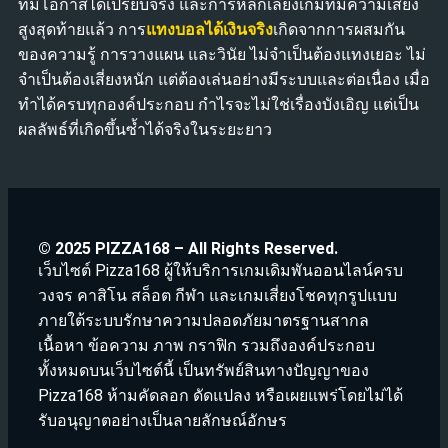
ที่มีโอกาสได้เปรียบจริง และการหลีกเลี่ยงเกมที่มีความเสี่ยง
สูงสุดท้ายแล้ว การ
แทงบอลได้เงินจริง
เกิดจากการผสมกัน
ของความรู้ การวางแผน และวินัย ไม่จำเป็นต้องแทงเยอะ ไม่
จำเป็นต้องเสี่ยงหนัก แต่ต้องเล่นอย่างมีระบบและต่อเนื่อง เมื่อ
ทำได้ครบทุกองค์ประกอบ กำไรจะไม่ใช่เรื่องบังเอิญ แต่เป็น
ผลลัพธ์ที่เกิดขึ้นซ้ำได้จริงในระยะยาว
© 2025 PIZZA168 – All Rights Reserved.
เว็บไซต์ Pizza168 ผู้ให้บริการเกมเดิมพันออนไลน์ครบ
วงจร คาสิโน สล็อต กีฬา และเกมเสี่ยงโชคทุกรูปแบบ
ภายใต้ระบบรักษาความปลอดภัยมาตรฐานสากล
เนื้อหา ข้อความ ภาพ กราฟิก รวมถึงองค์ประกอบ
ทั้งหมดบนเว็บไซต์นี้ เป็นทรัพย์สินทางปัญญาของ
Pizza168 ห้ามคัดลอก ดัดแปลง หรือเผยแพร่โดยไม่ได้
รับอนุญาตอย่างเป็นลายลักษณ์อักษร