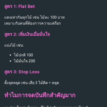
สูตร 1: Flat Bet
แทงเท่ากันทุกไม้ เช่น ไม้ละ 100 บาท
เหมาะกับคนที่ต้องการความเสถียร
สูตร 2: เพิ่มเงินเมื่อมั่นใจ
แบ่งไม้ เช่น:
ไม้ปกติ 100
ไม้มั่นใจ 200
สูตร 3: Stop Loss
ตั้งจุดหยุด เช่น เสีย 3 ไม้ติด = หยุด
ทำไมการจดบันทึกสำคัญมาก