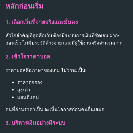
หลักก่อนเริ่ม
1. เลือกเว็บที่จ่ายจริงและมั่นคง
หัวใจสำคัญที่สุดคือเว็บ ต้องมีระบบการเงินที่ชัดเจน ฝาก-
ถอนเร็ว ไม่มีประวัติค้างจ่าย และมีผู้ใช้งานจริงจำนวนมาก
2. เข้าใจราคาบอล
ราคาบอลคือภาษาของเกม ไม่ว่าจะเป็น:
ราคาต่อรอง
สูง/ต่ำ
แฮนดิแคป
คนที่อ่านราคาเป็น จะเห็นโอกาสก่อนคนอื่นเสมอ
3. บริหารเงินอย่างมีระบบ