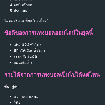
จดบันทึกผล
ปรับแผน
ไม่ต้องรีบ แต่ต้อง “ต่อเนื่อง”
ข้อดีของการแทงบอลออนไลน์ในยุคนี้
เล่นได้ 24 ชั่วโมง
มีลีกให้เลือกทั่วโลก
ระบบอัตโนมัติ
ถอนเงินเร็ว
รายได้จากการแทงบอลเป็นไปได้แค่ไหน
ขึ้นอยู่กับ:
ความสม่ำเสมอ
วินัย