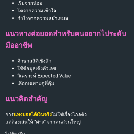
เริ่มจากน้อย
โตจากความเข้าใจ
กำไรจากความสม่ำเสมอ
แนวทางต่อยอดสำหรับคนอยากไประดับ
มืออาชีพ
ศึกษาสถิติเชิงลึก
ใช้ข้อมูลเชิงตัวเลข
วิเคราะห์ Expected Value
เลือกเฉพาะคู่ที่คุ้ม
แนวคิดสำคัญ
การ
แทงบอลได้เงินจริง
ไม่ใช่เรื่องไกลตัว
แต่ต้องเล่นให้ “ต่าง” จากคนส่วนใหญ่