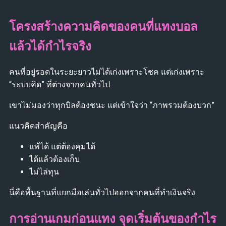
โครงสร้างความคิดของคนที่แทงบอล
แล้วได้กำไรจริง
คนที่อยู่รอดในระยะยาวไม่ได้เก่งเพราะโชค แต่เก่งเพราะ
“ระบบคิด” ที่ต่างจากคนทั่วไป
เขาไม่มองว่าทุกบิลต้องชนะ แต่เข้าใจว่า “ภาพรวมต้องบวก”
แนวคิดสำคัญคือ
แพ้ได้ แต่ต้องคุมได้
ได้แล้วต้องเก็บ
ไม่ไล่ทุน
นี่คือพื้นฐานที่แยกมือเล่นทั่วไปออกจากคนที่ทำเงินจริง
การอ่านเกมก่อนแทง จุดเริ่มต้นของกำไร