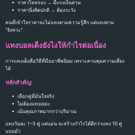
ราคาไหลรอง → มีแรงเงินสวน
ราคานิ่งผิดปกติ → ต้องระวัง
คนที่เข้าใจราคาจะไม่แทงตามความรู้สึก แต่แทงตาม
“จังหวะ”
แทงบอลเต็งยังไงให้กำไรต่อเนื่อง
การแทงเต็งคือวิธีที่มืออาชีพนิยม เพราะควบคุมความเสี่ยง
ได้
หลักสำคัญ:
เลือกคู่ที่มั่นใจจริง
ไม่ต้องแทงเยอะ
เน้นคุณภาพมากกว่าปริมาณ
แทงวันละ 1–3 คู่ แต่แม่น จะสร้างกำไรได้ดีกว่าแทง 10 คู่
แบบมั่ว