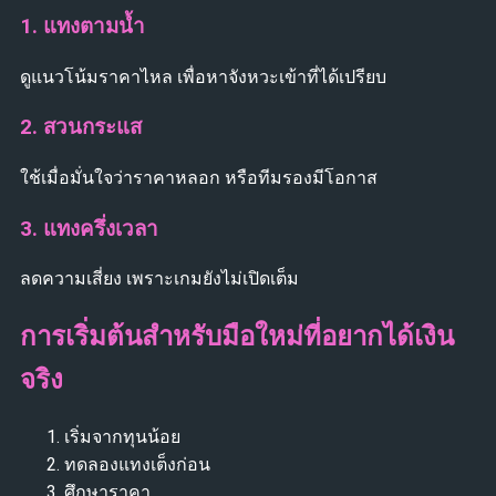
1. แทงตามน้ำ
ดูแนวโน้มราคาไหล เพื่อหาจังหวะเข้าที่ได้เปรียบ
2. สวนกระแส
ใช้เมื่อมั่นใจว่าราคาหลอก หรือทีมรองมีโอกาส
3. แทงครึ่งเวลา
ลดความเสี่ยง เพราะเกมยังไม่เปิดเต็ม
การเริ่มต้นสำหรับมือใหม่ที่อยากได้เงิน
จริง
เริ่มจากทุนน้อย
ทดลองแทงเต็งก่อน
ศึกษาราคา