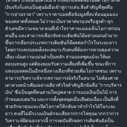
ให้วิเคราะห์แม่นแค่ไหน หากเลือกแพลตฟอร์มผิด โอกาสได้
เงินจริงก็แทบเป็นศูนย์เมื่อเข้าสู่การเล่น สิ่งสำคัญที่สุดคือ
“การอ่านราคา” เพราะราคาบอลคือข้อมูลที่สะท้อนมุมมอง
ของตลาดทั้งหมด ไม่ว่าจะเป็นราคาต่อรองหรือสูงต่ำ ทุก
ตัวเลขมีความหมาย คนที่เข้าใจราคาจะมองเห็นโอกาสก่อน
คนอื่น และสามารถเลือกจังหวะเดิมพันได้อย่างแม่นยำมาก
ขึ้นการเลือกประเภทการเดิมพันก็มีผลต่อกำไรในระยะยาว
โดยการแทงบอลเต็งจะเหมาะกับคนที่ต้องการควบคุมความ
เสี่ยง เน้นความแม่นยำเป็นหลัก ส่วนบอลชุดแม้จะให้ผล
ตอบแทนสูง แต่ต้องยอมรับความเสี่ยงที่เพิ่มขึ้น ขณะที่การ
แทงบอลสดเป็นอีกหนึ่งทางเลือกที่ช่วยเพิ่มโอกาสชนะ เพราะ
สามารถวิเคราะห์จากสถานการณ์จริงในสนาม ไม่ต้องคาด
เดาล่วงหน้าเพียงอย่างเดียวหัวใจสำคัญอีกข้อคือ “การบริหาร
เงิน” ซึ่งเป็นจุดที่คนส่วนใหญ่พลาด การแบ่งเงินเป็นไม้ การ
กำหนดงบต่อวัน และการตั้งจุดหยุดเมื่อเสียต่อเนื่อง เป็นสิ่งที่
ช่วยรักษาทุนและเปิดโอกาสให้กลับมาทำกำไรได้ในระยะ
ยาว คนที่ไม่มีระบบเงินมักจะเสียจากการไล่ทุนมากกว่าการ
วิเคราะห์ผิดนอกจากนี้ การจดบันทึกผลการเดิมพันยังเป็น