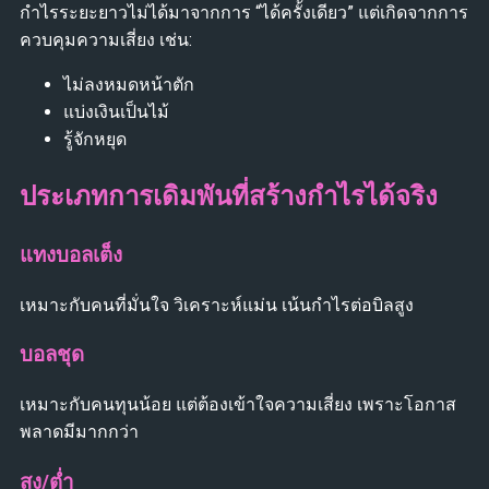
กำไรระยะยาวไม่ได้มาจากการ “ได้ครั้งเดียว” แต่เกิดจากการ
ควบคุมความเสี่ยง เช่น:
ไม่ลงหมดหน้าตัก
แบ่งเงินเป็นไม้
รู้จักหยุด
ประเภทการเดิมพันที่สร้างกำไรได้จริง
แทงบอลเต็ง
เหมาะกับคนที่มั่นใจ วิเคราะห์แม่น เน้นกำไรต่อบิลสูง
บอลชุด
เหมาะกับคนทุนน้อย แต่ต้องเข้าใจความเสี่ยง เพราะโอกาส
พลาดมีมากกว่า
สูง/ต่ำ