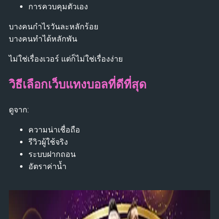
การควบคุมตัวเอง
บางคนกำไรวันละหลักร้อย
บางคนทำได้หลักพัน
ไม่ใช่เรื่องเวอร์ แต่ก็ไม่ใช่เรื่องง่าย
วิธีเลือกเว็บแทงบอลที่ดีที่สุด
ดูจาก:
ความน่าเชื่อถือ
รีวิวผู้ใช้จริง
ระบบฝากถอน
อัตราค่าน้ำ