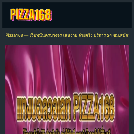
Pizza168 — เว็บพนันครบวงจร เล่นง่าย จ่ายจริง บริการ 24 ชม.
สมัครสม