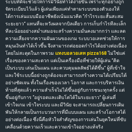
ระบบที่ดีจะช่วยให้การมีวินัยทำได้ง่ายขึ้น เพราะทุกอย่างถูก
จัดระเบียบไว้แล้ว ผู้เล่นเพียงแค่ทำตามระบบของตัวเองให้
ได้การเล่นแบบมืออาชีพยังเน้นแนวคิด “กำไรระยะสั้นสะสม
ระยะยาว” แทนที่จะหวังผลจากบิลเดียว การเก็บกำไรทีละเล็ก
ทีละน้อยอย่างสม่ำเสมอจะสร้างความมั่นคงมากกว่า และลด
ความเสี่ยงจากความผันผวนของเกม ระบบวอเลทช่วยให้การ
หมุนเงินทำได้เร็วขึ้น จึงสามารถต่อยอดกำไรได้อย่างต่อเนื่อง
โดยไม่สะดุดในภาพรวม
แทงบอลวอเลท pizza168
ไม่ใช่แค่
เรื่องของความสะดวก แต่เป็นเครื่องมือที่ช่วยให้ผู้เล่น “คิด
เป็นระบบ เล่นเป็นแผน และควบคุมผลลัพธ์ได้ดีขึ้น” ผู้ที่เข้าใจ
และใช้ระบบนี้อย่างถูกต้องจะสามารถสร้างความได้เปรียบได้
อย่างชัดเจน ทั้งในเรื่องของเวลา โอกาส และการบริหารเงิน
ท้ายที่สุดแล้ว ความสำเร็จไม่ได้ขึ้นอยู่กับการชนะทุกครั้ง แต่
ขึ้นอยู่กับการ “อยู่รอดและเติบโตได้ในระยะยาว” ผู้เล่นที่
เข้าใจเกม เข้าใจระบบ และมีวินัย จะสามารถเปลี่ยนการเดิม
พันให้กลายเป็นกระบวนการที่มีแบบแผน และสร้างโอกาสได้
อย่างต่อเนื่อง ซึ่งนี่คือหัวใจสำคัญของการเล่นในยุคใหม่ที่ขับ
เคลื่อนด้วยความเร็วและความเข้าใจอย่างแท้จริง