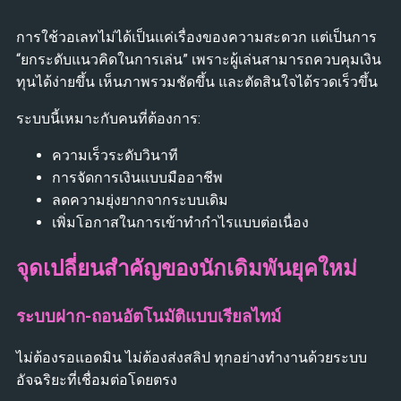
การใช้วอเลทไม่ได้เป็นแค่เรื่องของความสะดวก แต่เป็นการ
“ยกระดับแนวคิดในการเล่น” เพราะผู้เล่นสามารถควบคุมเงิน
ทุนได้ง่ายขึ้น เห็นภาพรวมชัดขึ้น และตัดสินใจได้รวดเร็วขึ้น
ระบบนี้เหมาะกับคนที่ต้องการ:
ความเร็วระดับวินาที
การจัดการเงินแบบมืออาชีพ
ลดความยุ่งยากจากระบบเดิม
เพิ่มโอกาสในการเข้าทำกำไรแบบต่อเนื่อง
จุดเปลี่ยนสำคัญของนักเดิมพันยุคใหม่
ระบบฝาก-ถอนอัตโนมัติแบบเรียลไทม์
ไม่ต้องรอแอดมิน ไม่ต้องส่งสลิป ทุกอย่างทำงานด้วยระบบ
อัจฉริยะที่เชื่อมต่อโดยตรง