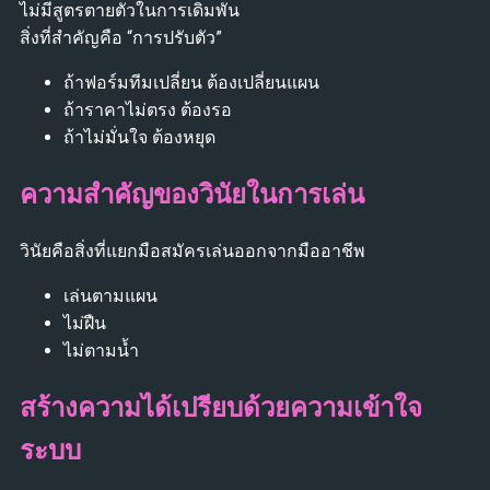
ไม่มีสูตรตายตัวในการเดิมพัน
สิ่งที่สำคัญคือ “การปรับตัว”
ถ้าฟอร์มทีมเปลี่ยน ต้องเปลี่ยนแผน
ถ้าราคาไม่ตรง ต้องรอ
ถ้าไม่มั่นใจ ต้องหยุด
ความสำคัญของวินัยในการเล่น
วินัยคือสิ่งที่แยกมือสมัครเล่นออกจากมืออาชีพ
เล่นตามแผน
ไม่ฝืน
ไม่ตามน้ำ
สร้างความได้เปรียบด้วยความเข้าใจ
ระบบ