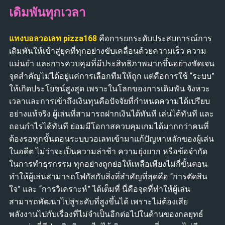
เดิมพันทุกเวลา
แทงบอลวอเลท pizza168
คือการยกระดับประสบการณ์การ
เดิมพันให้เข้าสู่ยุคที่ทุกอย่างขับเคลื่อนด้วยความเร็ว ความ
แม่นยำ และการควบคุมที่มีประสิทธิภาพมากขึ้นอย่างชัดเจน
จุดสำคัญไม่ได้อยู่แค่การเลือกทีมให้ถูก แต่คือการใช้ “ระบบ”
ให้เกิดประโยชน์สูงสุด เพราะในโลกของการเดิมพัน จังหวะ
เวลาและการเข้าถึงเงินทุนคือปัจจัยที่กำหนดความได้เปรียบ
อย่างแท้จริง ผู้เล่นที่สามารถฝากเงินได้ทันที เล่นได้ทันที และ
ถอนกำไรได้ทันที ย่อมมีโอกาสควบคุมเกมได้มากกว่าคนที่
ต้องรอทุกขั้นตอนระบบวอเลทเข้ามาแก้ปัญหาหลักของผู้เล่น
ในอดีต ไม่ว่าจะเป็นความล่าช้า ความยุ่งยาก หรือข้อจำกัด
ในการทำธุรกรรม ทุกอย่างถูกย่อให้เหลือเพียงไม่กี่ขั้นตอน
ทำให้ผู้เล่นสามารถโฟกัสกับสิ่งที่สำคัญที่สุดคือ “การตัดสิน
ใจ” และ “การวิเคราะห์” ได้เต็มที่ นี่คือจุดที่ทำให้ผู้เล่น
สามารถพัฒนาไปสู่ระดับที่สูงขึ้นได้ เพราะไม่ต้องเสีย
พลังงานไปกับเรื่องที่ไม่จำเป็นอีกต่อไปในด้านของกลยุทธ์