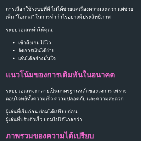
การเลือกใช้ระบบที่ดี ไม่ได้ช่วยแค่เรื่องความสะดวก แต่ช่วย
เพิ่ม “โอกาส” ในการทำกำไรอย่างมีประสิทธิภาพ
ระบบวอเลททำให้คุณ:
เข้าถึงเกมได้ไว
จัดการเงินได้ง่าย
เล่นได้อย่างมั่นใจ
แนวโน้มของการเดิมพันในอนาคต
ระบบวอเลทจะกลายเป็นมาตรฐานหลักของวงการ เพราะ
ตอบโจทย์ทั้งความเร็ว ความปลอดภัย และความสะดวก
ผู้เล่นที่เริ่มก่อน ย่อมได้เปรียบก่อน
ผู้เล่นที่ปรับตัวเร็ว ย่อมไปได้ไกลกว่า
ภาพรวมของความได้เปรียบ