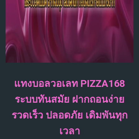
แทงบอลวอเลท PIZZA168
ระบบทันสมัย ฝากถอนง่าย
รวดเร็ว ปลอดภัย เดิมพันทุก
เวลา