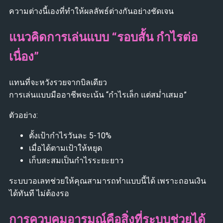
ความต่างนี้เองที่ทำให้ผลลัพธ์ต่างกันอย่างชัดเจน
แนวคิดการเล่นแบบ “รอบสั้น กำไรต่อ
เนื่อง”
แทนที่จะหวังรวยจากบิลเดียว
การเล่นแบบมืออาชีพจะเน้น “กำไรเล็ก แต่สม่ำเสมอ”
ตัวอย่าง:
ตั้งเป้ากำไรวันละ 5-10%
เมื่อได้ตามเป้าให้หยุด
เก็บสะสมเป็นกำไรระยะยาว
ระบบวอเลทช่วยให้คุณสามารถทำแบบนี้ได้ เพราะถอนเงิน
ได้ทันที ไม่ต้องรอ
การควบคุมอารมณ์คือสิ่งที่ระบบช่วยได้