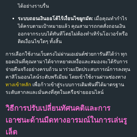
ได้อย่างราบรื่น
ระบบถอนเงินออโต้ไร้เงื่อนไขผูกมัด:
เมื่อคุณทำกำไร
ได้ครบตามเป้าหมายแล้ว คุณสามารถกดสั่งถอนเงิน
ออกจากระบบได้ทันทีโดยไม่ต้องทำเทิร์นโอเวอร์หรือ
ติดเงื่อนไขใดๆ ทั้งสิ้น
การเลือกใช้งานเว็บตรงไม่ผ่านเอเย่นต์ช่วยการันตีได้ว่า ทุก
ยอดเงินที่คุณหามาได้จากหยาดเหงื่อและสมองจะได้รับการ
จ่ายคืนจริงอย่างครบถ้วน มาร่วมเปิดประสบการณ์การลงทุน
คาสิโนออนไลน์ระดับพรีเมียม โดยเข้าใช้งานผ่านช่องทาง
ทางเข้าหลัก
เพื่อก้าวเข้าสู่ระบบการเดิมพันที่ได้มาตรฐาน
ระดับสากลและมั่นคงที่สุดในเครือข่ายออนไลน์
วิธีการปรับเปลี่ยนทัศนคติและการ
เอาชนะด้านมืดทางอารมณ์ในการเล่นรู
เล็ต