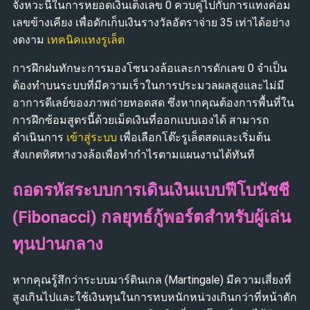
จังหวะนี้ในการหยอดเงินเต็งเลข 0 ควบคู่ไปกับการแทงค่อม
เลขข้างเคียง เพื่อดักเก็บเงินรางวัลอัตราจ่าย 35 เท่าได้อย่าง
งดงาม
เทคนิคแทงรูเล็ต
การฝึกฝนทักษะการมองโซนวงล้อและการดักเลข 0 จำเป็น
ต้องทำบนระบบที่มีความเร็วในการประมวลผลสูงและไม่มี
อาการดีเลย์ของภาพถ่ายทอดสด ซึ่งหากคุณต้องการพื้นที่ใน
การฝึกซ้อมสูตรนี้ด้วยเม็ดเงินที่ออกแบบเองได้ สามารถ
ดำเนินการ
เข้าสู่ระบบ
เพื่อเลือกโต๊ะรูเล็ตสดและเริ่มต้น
สังเกตทิศทางวงล้อเพื่อทำกำไรตามแผนงานได้ทันที
ถอดรหัสระบบการเดินเงินแบบฟีโบนัชชี
(Fibonacci) กลยุทธ์กู้พอร์ตสำหรับผู้เล่น
ทุนปานกลาง
หากคุณรู้สึกว่าระบบมาร์ตินเกล (Martingale) มีความเสี่ยงที่
สูงเกินไปและใช้เงินทุนในการทบหนักหน่วงเกินกว่าที่หน้าตัก