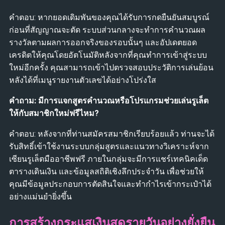
คำตอบ: หากยอดเดิมพันของคุณได้รับการกดยืนยันสมบูรณ์
ก่อนที่สัญญาณจะตัด ระบบส่วนกลางจะทำการคำนวณผล
รางวัลตามผลการออกจริงของรอบนั้นๆ และอัปเดตยอด
เครดิตให้คุณโดยอัตโนมัติหลังจากที่คุณทำการเข้าสู่ระบบ
ใหม่อีกครั้ง คุณสามารถเข้าไปตรวจสอบประวัติการเล่นย้อน
หลังได้ที่เมนูรายงานตัวเลขได้อย่างโปร่งใส
คำถาม: มีการแจกสูตรคำนวณหรือโปรแกรมช่วยเล่นรูเล็ต
ให้กับสมาชิกใหม่ฟรีไหม?
คำตอบ: หลังจากที่ท่านสมัครสมาชิกเรียบร้อยแล้ว ท่านจะได้
รับสิทธิ์เข้าใช้งานระบบกลุ่มสูตรและแนวทางวิเคราะห์จาก
เซียนรูเล็ตมืออาชีพฟรี ภายในกลุ่มจะมีการแชร์เทคนิคเด็ด
ตารางเดินเงิน และข้อมูลสถิติเชิงลึกประจำวัน เพื่อช่วยให้
คุณมีข้อมูลประกอบการตัดสินใจและทำกำไรเข้ากระเป๋าได้
อย่างแม่นยำยิ่งขึ้น
การสร้างกระแสเงินสดรายวันอย่างยั่งยืน