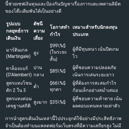
นี้ช่วยเซฟเงินทุนและป้องกันปัญหาเรื่องการแตะเพดานลิมิต
ของโต๊ะเดิมพันได้เป็นอย่างดี
รูปแบบ
ดัชนี
โอกาสทำ
เหมาะสำหรับนักลงทุน
กลยุทธ์การ
ความ
กำไร
ประเภท
เดินเงิน
เสี่ยง
$99\%$
ผู้ที่มีทุนหนา เน้นปิดเกม
มาร์ตินเกล
(ในระยะ
สูง
(Martingale)
ไว
สั้น)
ปาน
ผู้ที่ชอบความปลอดภัย
ดาล็องแบร์
$85\%$
(D’Alembert)
กลาง
เน้นการเล่นระยะยาว
สูตรแทงโซน
$66\%$
ผู้ที่ต้องการสะสมกำไร
ต่ำ
ทุกตา
ดัก 2 ใน 3
ก้อนเล็กอย่างสม่ำเสมอ
สูตรแทงค่อม
ผู้ที่ชอบความท้าทาย เน้น
สูงมาก
$35\%$
เลขฐานสถิติ
ผลตอบแทนหลายเท่าตัว
การนำสูตรเดินเงินเหล่านี้ไปประยุกต์ใช้อย่างมีประสิทธิภาพ
จำเป็นต้องทำบนแพลตฟอร์มเว็บตรงที่มีความเสถียรสูง ไม่มี