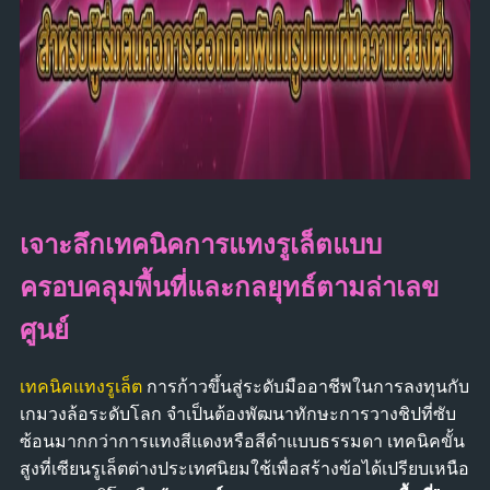
เจาะลึกเทคนิคการแทงรูเล็ตแบบ
ครอบคลุมพื้นที่และกลยุทธ์ตามล่าเลข
ศูนย์
เทคนิคแทงรูเล็ต
การก้าวขึ้นสู่ระดับมืออาชีพในการลงทุนกับ
เกมวงล้อระดับโลก จำเป็นต้องพัฒนาทักษะการวางชิปที่ซับ
ซ้อนมากกว่าการแทงสีแดงหรือสีดำแบบธรรมดา เทคนิคขั้น
สูงที่เซียนรูเล็ตต่างประเทศนิยมใช้เพื่อสร้างข้อได้เปรียบเหนือ