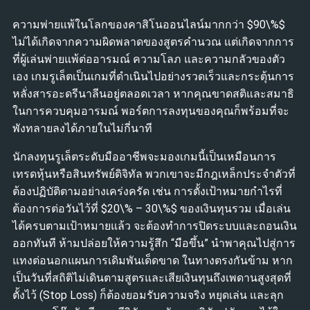
ความพ่ายแพ้ในโลกของคาสิโนออนไลน์มากกว่า
$90\%$
ไม่ได้เกิดจากความผิดพลาดของสูตรคำนวณ แต่เกิดจากการ
ที่ผู้เล่นพ่ายแพ้ต่ออารมณ์ ความโลภ และความกลัวของตัว
เอง เกมรูเล็ตเป็นเกมที่ดำเนินไปอย่างรวดเร็วและกระตุ้นการ
หลั่งสารอะดรีนาลีนอยู่ตลอดเวลา หากคุณขาดสติและสมาธิ
ในการควบคุมอารมณ์ พอร์ตการลงทุนของคุณก็พร้อมที่จะ
พังทลายลงได้ภายในไม่กี่นาที
นักลงทุนรูเล็ตระดับมืออาชีพจะมองเกมนี้เป็นเหมือนการ
เทรดหุ้นหรือสินทรัพย์ดิจิทัล พวกเขาจะมีกฎเหล็กประจำตัวที่
ต้องปฏิบัติตามอย่างเคร่งครัด เช่น การตั้งเป้าหมายกำไรที่
ต้องการต่อวันไว้ที่
$20\% – 30\%$
ของเงินทุนรวม เมื่อเล่น
ได้ครบตามเป้าหมายแล้ว จะต้องทำการปิดระบบและถอนเงิน
ออกทันที ห้ามปล่อยให้ความรู้สึก “มือขึ้น” นำพาคุณไปสู่การ
แทงต่อนอกแผนการเดิมพันเด็ดขาด ในทางตรงกันข้าม หาก
เป็นวันที่สถิติไม่เดินตามสูตรและเสียเงินทุนถึงเพดานสูงสุดที่
ตั้งไว้ (Stop Loss) ก็ต้องยอมรับความจริง หยุดเล่น และลุก