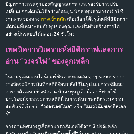
ปัญหาการกระตุกของสัญญาณภาพ และรองรับการปรับ
เปลี่ยนยอดเดิมพันได้อย่างยืดหยุ่น นักลงทุนสามารถเข้าใช้
งานผ่านช่องทาง
ทางเข้าหลัก
เพื่อเลือกโต๊ะรูเล็ตที่มีลิมิตการ
เดิมพันที่เหมาะสมกับทุนของคุณ และเริ่มต้นสร้างรายได้
อย่างเป็นระบบได้ตลอด 24 ชั่วโมง
เทคนิคการวิเคราะห์สถิติกราฟและการ
อ่าน “วงจรไพ่” ของลูกเหล็ก
ในเกมรูเล็ตออนไลน์เวอร์ชันถ่ายทอดสด ทุกๆ รอบการออก
รางวัลจะมีการบันทึกสถิติย้อนหลังไว้ในรูปแบบกราฟสีและ
ตารางตัวเลขอย่างชัดเจน นักลงทุนรูเล็ตมืออาชีพจะใช้
ประโยชน์จากกระดานสถิตินี้ในการค้นหาพฤติกรรมความ
สัมพันธ์ที่เรียกว่า
“วงจรเลขไหล”
หรือ
“แนวโน้มของดีลเลอ
ร์”
การอ่านทิศทางรูเล็ตสามารถสังเกตได้จาก 3 ปัจจัยหลัก
ปัจจัยแรกคือ
“การเกิดเลขไหลซ้ำสี”
ในบางช่วงเวลาลูกเหล็ก