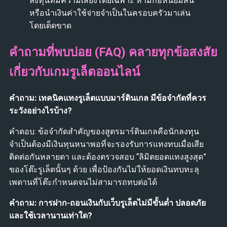
ลงทุนที่มีความเสี่ยงโดยเฉพาะ ห้ามก่อหนี้ยืมสิน
หรือนำเงินค่าใช้จ่ายจำเป็นในครอบครัวมาเล่น
โดยเด็ดขาด
คำถามที่พบบ่อย (FAQ) คลายทุกข้อสงสัย
เกี่ยวกับเกมรูเล็ตออนไลน์
คำถาม: เทคนิคแทงรูเล็ตแบบมาร์ตินเกล มีข้อจำกัดที่ควร
ระวังอย่างไรบ้าง?
คำตอบ: ข้อจำกัดสำคัญของสูตรมาร์ตินเกลคือนักลงทุน
จำเป็นต้องมีเงินทุนหนาพอที่จะรองรับการแทงทบเมื่อเสีย
ติดต่อกันหลายตา และต้องตรวจสอบ “ลิมิตยอดแทงสูงสุด”
ของโต๊ะรูเล็ตนั้นๆ ด้วย เพื่อป้องกันไม่ให้ยอดเงินทบทะลุ
เพดานที่โต๊ะกำหนดจนไม่สามารถทบต่อได้
คำถาม: การฝาก-ถอนเงินกับเว็บรูเล็ตไม่มีขั้นต่ำ ปลอดภัย
และใช้เวลานานเท่าใด?