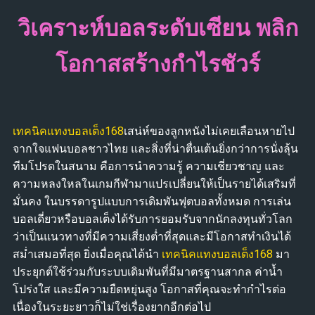
วิเคราะห์บอลระดับเซียน พลิก
โอกาสสร้างกำไรชัวร์
เทคนิคแทงบอลเต็ง168
เสน่ห์ของลูกหนังไม่เคยเลือนหายไป
จากใจแฟนบอลชาวไทย และสิ่งที่น่าตื่นเต้นยิ่งกว่าการนั่งลุ้น
ทีมโปรดในสนาม คือการนำความรู้ ความเชี่ยวชาญ และ
ความหลงใหลในเกมกีฬามาแปรเปลี่ยนให้เป็นรายได้เสริมที่
มั่นคง ในบรรดารูปแบบการเดิมพันฟุตบอลทั้งหมด การเล่น
บอลเดี่ยวหรือบอลเต็งได้รับการยอมรับจากนักลงทุนทั่วโลก
ว่าเป็นแนวทางที่มีความเสี่ยงต่ำที่สุดและมีโอกาสทำเงินได้
สม่ำเสมอที่สุด ยิ่งเมื่อคุณได้นำ
เทคนิคแทงบอลเต็ง168
มา
ประยุกต์ใช้ร่วมกับระบบเดิมพันที่มีมาตรฐานสากล ค่าน้ำ
โปร่งใส และมีความยืดหยุ่นสูง โอกาสที่คุณจะทำกำไรต่อ
เนื่องในระยะยาวก็ไม่ใช่เรื่องยากอีกต่อไป