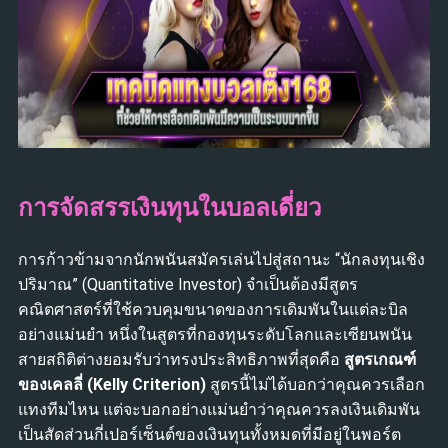
การจัดสรรเงินทุนในบอลเดี่ยว
การก้าวข้ามจากนักพนันสมัครเล่นไปสู่สถานะ “นักลงทุนเชิง
ปริมาณ” (Quantitative Investor) จำเป็นต้องมีสูตร
คณิตศาสตร์ที่ใช้ควบคุมขนาดของการเดิมพันในแต่ละบิล
อย่างแม่นยำ หนึ่งในสูตรที่กองทุนระดับโลกและเซียนพนัน
สายสถิติต่างยอมรับว่าทรงประสิทธิภาพที่สุดคือ
สูตรเกณฑ์
ของเคลลี่ (Kelly Criterion)
สูตรนี้ไม่ได้บอกว่าคุณควรเลือก
แทงทีมไหน แต่จะบอกอย่างแม่นยำว่าคุณควรลงเงินเดิมพัน
เป็นสัดส่วนกี่เปอร์เซ็นต์ของเงินทุนทั้งหมดที่มีอยู่ในพอร์ต