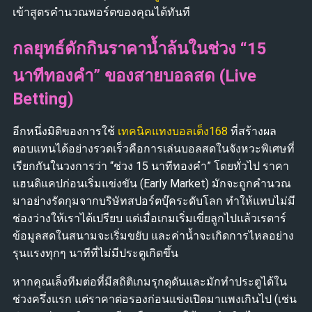
เข้าสูตรคำนวณพอร์ตของคุณได้ทันที
กลยุทธ์ดักกินราคาน้ำล้นในช่วง “15
นาทีทองคำ” ของสายบอลสด (Live
Betting)
อีกหนึ่งมิติของการใช้
เทคนิคแทงบอลเต็ง168
ที่สร้างผล
ตอบแทนได้อย่างรวดเร็วคือการเล่นบอลสดในจังหวะพิเศษที่
เรียกกันในวงการว่า “ช่วง 15 นาทีทองคำ” โดยทั่วไป ราคา
แฮนดิแคปก่อนเริ่มแข่งขัน (Early Market) มักจะถูกคำนวณ
มาอย่างรัดกุมจากบริษัทสปอร์ตบุ๊คระดับโลก ทำให้แทบไม่มี
ช่องว่างให้เราได้เปรียบ แต่เมื่อเกมเริ่มเขี่ยลูกไปแล้วเรดาร์
ข้อมูลสดในสนามจะเริ่มขยับ และค่าน้ำจะเกิดการไหลอย่าง
รุนแรงทุกๆ นาทีที่ไม่มีประตูเกิดขึ้น
หากคุณเล็งทีมต่อที่มีสถิติเกมรุกดุดันและมักทำประตูได้ใน
ช่วงครึ่งแรก แต่ราคาต่อรองก่อนแข่งเปิดมาแพงเกินไป (เช่น