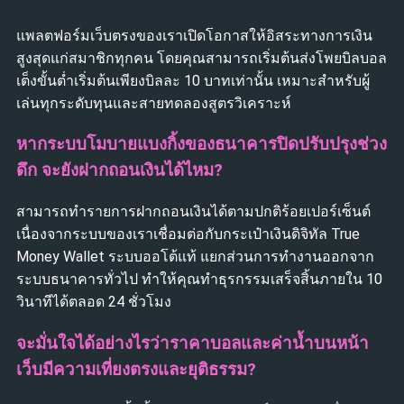
แพลตฟอร์มเว็บตรงของเราเปิดโอกาสให้อิสระทางการเงิน
สูงสุดแก่สมาชิกทุกคน โดยคุณสามารถเริ่มต้นส่งโพยบิลบอล
เต็งขั้นต่ำเริ่มต้นเพียงบิลละ 10 บาทเท่านั้น เหมาะสำหรับผู้
เล่นทุกระดับทุนและสายทดลองสูตรวิเคราะห์
หากระบบโมบายแบงกิ้งของธนาคารปิดปรับปรุงช่วง
ดึก จะยังฝากถอนเงินได้ไหม?
สามารถทำรายการฝากถอนเงินได้ตามปกติร้อยเปอร์เซ็นต์
เนื่องจากระบบของเราเชื่อมต่อกับกระเป๋าเงินดิจิทัล True
Money Wallet ระบบออโต้แท้ แยกส่วนการทำงานออกจาก
ระบบธนาคารทั่วไป ทำให้คุณทำธุรกรรมเสร็จสิ้นภายใน 10
วินาทีได้ตลอด 24 ชั่วโมง
จะมั่นใจได้อย่างไรว่าราคาบอลและค่าน้ำบนหน้า
เว็บมีความเที่ยงตรงและยุติธรรม?