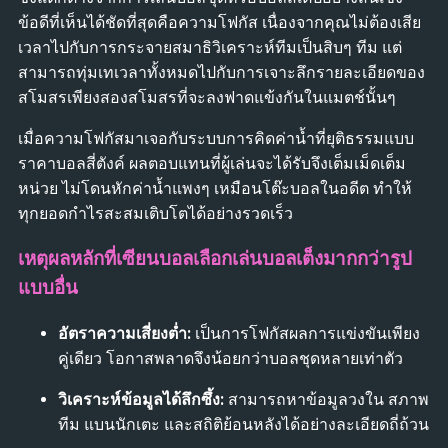
ข้อดีที่เห็นได้ชัดที่สุดคือความโฟกัส เนื่องจากคุณไม่ต้องเสีย
เวลาไปกับการกระจายสมาธิวิเคราะห์ทีมเป็นสิบๆ ทีม แต่
สามารถทุ่มเทเวลาทั้งหมดไปกับการเจาะลึกรายละเอียดของ
สโมสรเพียงสองสโมสรที่จะลงฟาดแข้งกันในแมตช์นั้นๆ
เมื่อความโฟกัสมาเจอกับระบบการคิดค่าน้ำที่ยุติธรรมแบบ
ราคาบอลสี่ตังค์ ผลตอบแทนที่ผู้เล่นจะได้รับจึงเต็มเม็ดเต็ม
หน่วย ไม่โดนหักค่าน้ำแพงๆ เหมือนโต๊ะบอลในอดีต ทำให้
ทุกยอดกำไรสะสมเติบโตได้อย่างรวดเร็ว
เหตุผลหลักที่เซียนบอลเลือกเล่นบอลเต็งมากกว่ารูป
แบบอื่น
อัตราความเสี่ยงต่ำ:
เป็นการโฟกัสผลการแข่งขันเพียง
คู่เดียว โอกาสพลาดจึงน้อยกว่าบอลชุดหลายเท่าตัว
วิเคราะห์ข้อมูลได้ลึกซึ้ง:
สามารถหาข้อมูลวงใน สภาพ
ทีม แบนนักเตะ และสถิติย้อนหลังได้อย่างละเอียดถี่ถ้วน