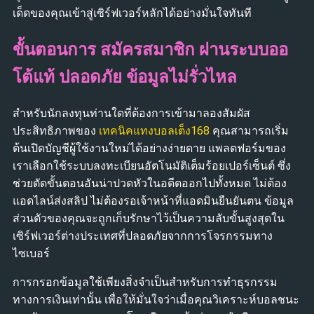
เด็ดของคุณเข้าสู่เซิร์ฟเวอร์หลักได้อย่างมั่นใจทันที
ขั้นตอนการ สมัครสมาชิก ผ่านระบบออ
โต้แท้ ปลอดภัย ข้อมูลไม่รั่วไหล
สำหรับนักลงทุนท่านใดที่ต้องการเข้ามาลองสัมผัส
ประสิทธิภาพของ
เทคนิคแทงบอลเต็ง168
คุณสามารถเริ่ม
ต้นเปิดบัญชีผู้ใช้งานใหม่ได้อย่างง่ายดาย แพลตฟอร์มของ
เราเลือกใช้ระบบลงทะเบียนอัตโนมัติเต็มร้อยเปอร์เซ็นต์ ซึ่ง
ช่วยตัดขั้นตอนอันน่าปวดหัวในอดีตออกไปทั้งหมด ไม่ต้อง
แอดไลน์ส่งสลิป ไม่ต้องรอเจ้าหน้าที่แอดมินยืนยันตน ข้อมูล
ส่วนตัวของคุณจะถูกเก็บรักษาไว้เป็นความลับขั้นสูงสุดใน
เซิร์ฟเวอร์ต่างประเทศที่ปลอดภัยจากการโจรกรรมทาง
ไซเบอร์
การกรอกข้อมูลใช้เพียงสิ่งจำเป็นสำหรับการทำธุรกรรม
ทางการเงินเท่านั้น เพื่อให้มั่นใจว่าเมื่อคุณวิเคราะห์บอลชนะ