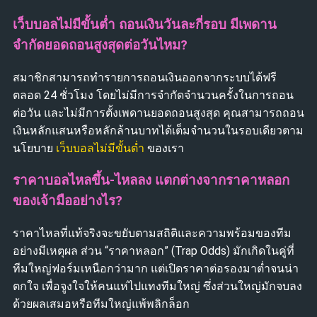
เว็บบอลไม่มีขั้นต่ำ ถอนเงินวันละกี่รอบ มีเพดาน
จำกัดยอดถอนสูงสุดต่อวันไหม?
สมาชิกสามารถทำรายการถอนเงินออกจากระบบได้ฟรี
ตลอด 24 ชั่วโมง โดยไม่มีการจำกัดจำนวนครั้งในการถอน
ต่อวัน และไม่มีการตั้งเพดานยอดถอนสูงสุด คุณสามารถถอน
เงินหลักแสนหรือหลักล้านบาทได้เต็มจำนวนในรอบเดียวตาม
นโยบาย
เว็บบอลไม่มีขั้นต่ำ
ของเรา
ราคาบอลไหลขึ้น-ไหลลง แตกต่างจากราคาหลอก
ของเจ้ามืออย่างไร?
ราคาไหลที่แท้จริงจะขยับตามสถิติและความพร้อมของทีม
อย่างมีเหตุผล ส่วน “ราคาหลอก” (Trap Odds) มักเกิดในคู่ที่
ทีมใหญ่ฟอร์มเหนือกว่ามาก แต่เปิดราคาต่อรองมาต่ำจนน่า
ตกใจ เพื่อจูงใจให้คนแห่ไปแทงทีมใหญ่ ซึ่งส่วนใหญ่มักจบลง
ด้วยผลเสมอหรือทีมใหญ่แพ้พลิกล็อก