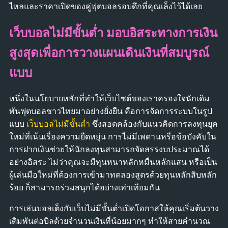
ไหลและราคาเปิดของคู่ฟุตบอลรอบดึกที่คุณเล็งไว้ได้เลย
เว็บบอลไม่มีขั้นต่ำ มอบอิสระทางการเงิน
สูงสุดเพื่อการวางแผนเดินเงินที่สมบูรณ์
แบบ
หนึ่งในนโยบายหลักที่ทำให้เว็บไซต์ของเราครองใจนักเดิม
พันฟุตบอลชาวไทยมาอย่างยั่งยืน คือการจัดการระบบในรูป
แบบ
เว็บบอลไม่มีขั้นต่ำ
ซึ่งสอดคล้องกับแนวคิดการลงทุนยุค
ใหม่ที่เน้นเรื่องความยืดหยุ่น การไม่มีเพดานหรือข้อบังคับใน
การฝากเงินช่วยให้นักลงทุนสามารถจัดสรรงบประมาณได้
อย่างอิสระ ไม่ว่าคุณจะมีทุนหนาหลักหมื่นหลักแสน หรือเป็น
ผู้เล่นมือใหม่ที่ต้องการเข้ามาทดลองสูตรด้วยทุนหลักสิบหลัก
ร้อย ก็สามารถร่วมสนุกได้อย่างเท่าเทียมกัน
การเล่นบอลเต็งกับเว็บไม่มีขั้นต่ำเปิดโอกาสให้คุณเริ่มต้นวาง
เดิมพันต่อบิลด้วยจำนวนเงินที่น้อยมากๆ ทำให้สายคำนวณ