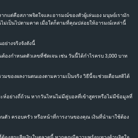
หากแต่คือสภาพจิตใจและอารมณ์ของตัวผู้เล่นเอง มนุษย์เรามัก
ไม่เป็นไปตามคาด เมื่อใดก็ตามที่คุณปล่อยให้อารมณ์เหล่านี้
่างจริงจังดังนี้
ุณต้องกำหนดตัวเลขที่ชัดเจน เช่น วันนี้ได้กำไรครบ 3,000 บาท
มของผลงานตนเองตามความเป็นจริง วิธีนี้จะช่วยเตือนสติได้
ย่างถี่ถ้วน หากวันไหนไม่มีคู่บอลที่เข้าสูตรหรือไม่มีข้อมูลที่
วนตัว ครอบครัว หรือหน้าที่การงานของคุณ เงินที่นำมาใช้ต้อง
ที่ต้องสูญเสียเงินในตลาดนี้ หากคุณมีความพร้อมทางด้านจิตใจ