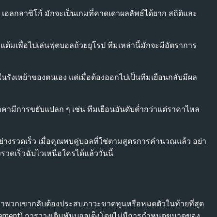
อ เอลกลาซิโก้ มักจะเป็นเกมที่คาดเดาผลลัพธ์ได้ยาก สถิติและ
รแต้มเพื่อไปเล่นฟุตบอลถ้วยยุโรป ทีมเหล่านี้มักจะมีอัตราการ
นรังเหย้าของตนเอง แต่เมื่อต้องออกไปเป็นทีมเยือนกลับมีผล
คามีการขยับแปลก ๆ เช่น ทีมเยือนอันดับต่ำกว่าแต่ราคาไหล
างรวดเร็ว เมื่อคุณพบคู่บอลที่ใช่ตามสูตรการคำนวณแล้ว อย่า
รวดเร็วฉับไวเหนือใครได้แล้ววันนี้
ว่าพวกเขากลับต้องประสบภาวะขาดทุนหรือหมดตัวในท้ายที่สุด
anagement) การวางเดิมพันบอลเต็งโดยไม่มีการกำหนดขนาดของ