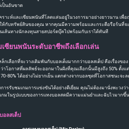
้เป็นอันขาด
าะห์และเซียนพนันที่โลดแล่นอยู่ในวงการมาอย่างยาวนาน เพื่อถ
ห้กับทรัพย์สินของคุณ หากคุณมีความพร้อมและกระตือรือร้นที่จะ
้นเส้นทางนักลงทุนสายสปอร์ตบุ๊คไปพร้อมกับเราได้ทันที
ซียนพนันระดับอาชีพถึงเลือกเล่น
ล็กเลือกที่จะวางเดิมพันกับบอลเต็งมากกว่าบอลสเต็ป คือเรื่องขอ
มว่าโอกาสที่ผลลัพธ์จะออกมาในฝั่งที่คุณเลือกนั้นมีสูงถึง 50% ตั้ง
ง 70-80% ได้อย่างไม่ยากเย็น แตกต่างจากบอลชุดที่โอกาสชนะจะล
รรับชมเกมการแข่งขันได้อย่างดีเยี่ยม คุณไม่ต้องมานั่งพะวงว่า
จแก้เกมในรูปแบบของการแทงบอลสดมีความแม่นยำและฉับไวมากขึ้นตา
บอลสเต็ป