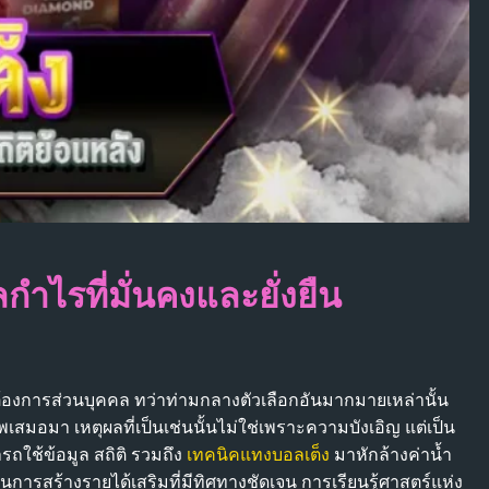
กำไรที่มั่นคงและยั่งยืน
การส่วนบุคคล ทว่าท่ามกลางตัวเลือกอันมากมายเหล่านั้น
มอมา เหตุผลที่เป็นเช่นนั้นไม่ใช่เพราะความบังเอิญ แต่เป็น
รถใช้ข้อมูล สถิติ รวมถึง
เทคนิคแทงบอลเต็ง
มาหักล้างค่าน้ำ
การสร้างรายได้เสริมที่มีทิศทางชัดเจน การเรียนรู้ศาสตร์แห่ง