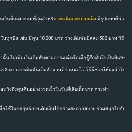
นเงินที่เหมาะสมที่สุดสำหรับ
เทคนิคแทงบอลเต็ง
มีรูปแบบที่น่า
่ในทุกบิล เช่น มีทุน 10,000 บาท วางเดิมพันบิลละ 500 บาท วิธี
้น ไม่เพิ่มเงินเดิมพันตามอารมณ์หรือเมื่อรู้สึกมั่นใจเป็นพิเศษ
 3 ดาววางเดิมพันเต็มสัดส่วนที่กำหนดไว้ วิธีนี้ช่วยให้ผลกำไร
่อหวังดึงทุนคืนอย่างรวดเร็วในวันที่เสียเด็ดขาด การทำ
พื่อใช้ในกลยุทธ์การเดินเงินได้อย่างสะดวกสบาย ร่วมสนุกไปกับ