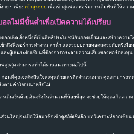
ง่าย ๆ เพียง
เข้าสู่ระบบ
เพื่อเข้าสู่แพลตฟอร์มการเดิมพันที่ให้ความ
ลไม่มีขั้นต่ำเพื่อเปิดความได้เปรียบ
ับดอกเห็ด สิ่งหนึ่งที่เป็นสิทธิประโยชน์อันยอดเยี่ยมและสร้างความ
ณเข้าถึงฟีเจอร์การทำงาน ค่าน้ำ และระบบถ่ายทอดสดระดับพรีเมีย
่น และผู้เล่นระดับเซียนที่ต้องการกระจายความเสี่ยงของพอร์ตลงทุน
าพสูงสุด สามารถทำได้ผ่านแนวทางต่อไปนี้
:
ก่อนที่คุณจะตัดสินใจลงทุนด้วยเครดิตจำนวนมาก คุณสามารถทดลอ
จริงตามคำโฆษณาหรือไม่
รเดินเงินด้วยเงินจริงในจำนวนที่น้อยที่สุด จะช่วยให้คุณเกิดคว
่วนใหญ่จะเปิดให้สมาชิกเข้าดูสถิติเชิงลึก บทวิเคราะห์จากเซีย