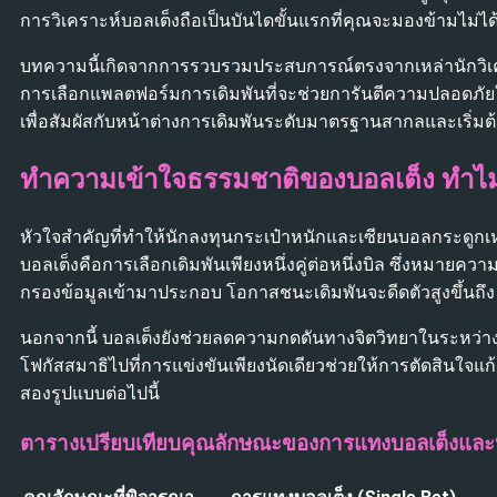
การวิเคราะห์บอลเต็งถือเป็นบันไดขั้นแรกที่คุณจะมองข้ามไม่ได
บทความนี้เกิดจากการรวบรวมประสบการณ์ตรงจากเหล่านักวิเคร
การเลือกแพลตฟอร์มการเดิมพันที่จะช่วยการันตีความปลอดภัยใ
เพื่อสัมผัสกับหน้าต่างการเดิมพันระดับมาตรฐานสากลและเริ่มต
ทำความเข้าใจธรรมชาติของบอลเต็ง ทำไมเ
หัวใจสำคัญที่ทำให้นักลงทุนกระเป๋าหนักและเซียนบอลกระดูกเห
บอลเต็งคือการเลือกเดิมพันเพียงหนึ่งคู่ต่อหนึ่งบิล ซึ่งหมายควา
กรองข้อมูลเข้ามาประกอบ โอกาสชนะเดิมพันจะดีดตัวสูงขึ้นถึ
นอกจากนี้ บอลเต็งยังช่วยลดความกดดันทางจิตวิทยาในระหว่างกา
โฟกัสสมาธิไปที่การแข่งขันเพียงนัดเดียวช่วยให้การตัดสินใ
สองรูปแบบต่อไปนี้
ตารางเปรียบเทียบคุณลักษณะของการแทงบอลเต็งและ