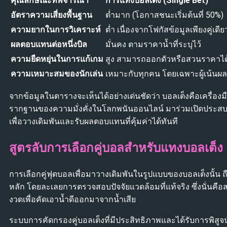
คุณลักษณะที่พิจารณา
การแทงบอลเต็ง (Single Bet)
อัตราความเสี่ยงพื้นฐาน
ต่ำมาก (โอกาสชนะเริ่มต้นที่ 50%)
ความยากในการวิเคราะห์
ต่ำ เนื่องจากโฟกัสข้อมูลเพียงคู่เดีย
ผลตอบแทนต่อหนึ่งบิล
มั่นคง ตามราคาน้ำที่ระบุไว้
ความยืดหยุ่นในการแก้เกม
สูง สามารถออกตัวหรือสวนราคาได้
ความเหมาะสมของนักเล่น
เหมาะกับทุกคน โดยเฉพาะผู้เน้นผลก
จากข้อมูลในตารางจะเห็นได้อย่างเด่นชัดว่า บอลเต็งคือเครื่อง
รากฐานของความมั่งคั่งในโลกพนันออนไลน์ มาร่วมเปิดประสบการ
เพื่อวางเดิมพันและรับผลตอบแทนที่คุ้มค่าได้ทันที
สูตรลับการเลือกคู่บอลสำหรับแทงบอลเต็ง
การเลือกคู่ฟุตบอลเพื่อมาวางเดิมพันในรูปแบบของบอลเต็งนั้น ถื
หลัก โดยละเลยการตรวจสอบปัจจัยแวดล้อมที่แท้จริง ซึ่งนั่นค
งวดเพื่อคัดเอาน้ำดีออกมาจากน้ำเสีย
ระบบการคัดกรองคู่บอลเต็งที่มีประสิทธิภาพและได้รับการพิสูจน