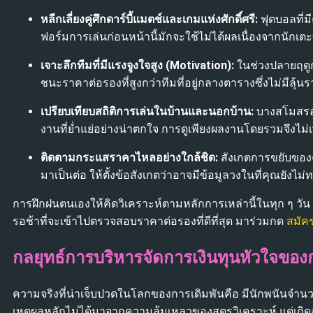
หลีกเลี่ยงคู่ศึกดาร์บี้แมตช์และเกมแห่งศักดิ์ศรี:
ฟุตบอลที่ม
ฟอร์มการเล่นก่อนหน้านี้มักจะใช้ไม่ได้ผลเนื่องจากนักเตะท
เจาะลึกทีมที่มีแรงจูงใจสูง (Motivation):
ในช่วงปลายฤดูกาล
ชนะราคาต่อรองที่สูงกว่าทีมที่อยู่กลางตารางซึ่งไม่มีลุ้น
เปรียบเทียบสถิติการเล่นในบ้านและนอกบ้าน:
บางสโมสรอาจ
งานที่ย่ำแย่อย่างน่าตกใจ การดูเพียงผลงานโดยรวมจึงไม่
ติดตามกระแสราคาไหลอย่างใกล้ชิด:
สังเกตการขยับของค
มาเป็นต่อ ให้ตั้งข้อสังเกตว่าอาจมีข้อมูลวงในที่คุณยังไม
การฝึกฝนตนเองให้คิดวิเคราะห์ตามหลักการเหล่านี้ในทุก ๆ ว
รอช้าที่จะเข้าไปตรวจสอบราคาต่อรองที่ดีที่สุด มาร่วมกด
สมัค
กลยุทธ์การบริหารจัดการเงินทุนหัวใจข
ความจริงที่น่าเจ็บปวดในโลกของการเดิมพันคือ มีนักพนันจำ
เหตุผลหลักไม่ได้มาจากความล้มเหลวของสูตรวิเคราะห์ แต่เกิ