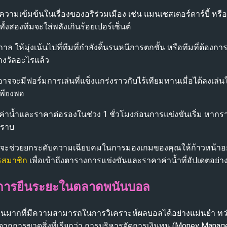
ีความเข้มข้นในเรื่องของอริร่วมเมือง เช่น แมนเชสเตอร์ดาร์บี้ หรื
ั้งสองทีมจะใส่พลังเกินร้อยเปอร์เซ็นต์
 ให้มุ่งเน้นไปที่ทีมที่กำลังดิ้นรนหนีการตกชั้น หรือทีมที่ต้องกา
รางวัลอะไรแล้ว
จะมีฟอร์มการเล่นที่แข็งแกร่งราวกับไร้เทียมทานเมื่อได้ลงเล่นใ
เพียงพอ
่าน้ำและราคาต่อรองในช่วง 1 ชั่วโมงก่อนการแข่งขันเริ่ม หากรา
่ทราบ
ัน จะช่วยยกระดับความเฉียบคมในการมองเกมของคุณให้ก้าวหน้าอย่
รสมาชิก
เพื่อเข้าถึงตารางการแข่งขันและราคาค่าน้ำที่อัปเดตอย่าง
องการยืนระยะในตลาดพนันบอล
นวนมากที่มีความสามารถในการวิเคราะห์ผลบอลได้อย่างแม่นยำ ท
ดจากการขาดสิ่งที่เรียกว่า การบริหารจัดการเงินทุน (Money M