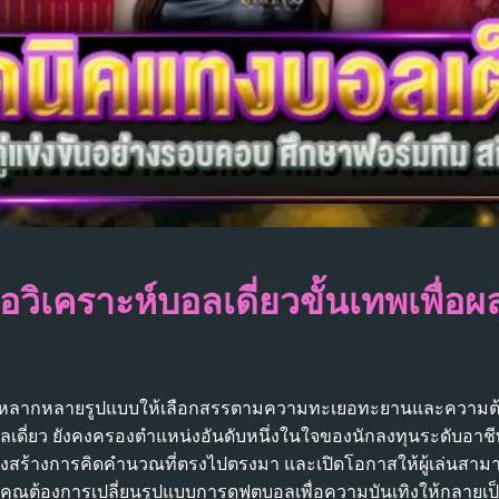
อวิเคราะห์บอลเดี่ยวขั้นเทพเพื่อผล
มีหลากหลายรูปแบบให้เลือกสรรตามความทะเยอทะยานและความต้อง
ดี่ยว ยังคงครองตำแหน่งอันดับหนึ่งในใจของนักลงทุนระดับอาชีพเส
โครงสร้างการคิดคำนวณที่ตรงไปตรงมา และเปิดโอกาสให้ผู้เล่นสามา
ุณต้องการเปลี่ยนรูปแบบการดูฟุตบอลเพื่อความบันเทิงให้กลายเป็น