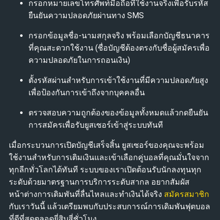
กรอกหมายเลขโทรศัพท์มือถือที่ใช้งานจริงเพื่อรับรหัส
ยืนยันความปลอดภัยผ่านทาง SMS
กรอกข้อมูลชื่อ-นามสกุลจริง พร้อมเลือกบัญชีธนาคาร
ที่คุณสะดวกใช้งาน (ชื่อบัญชีต้องตรงกับชื่อผู้สมัครเพื่อ
ความปลอดภัยในการถอนเงิน)
ตั้งรหัสผ่านสำหรับการเข้าใช้งานที่มีความปลอดภัยสูง
เพื่อป้องกันการเข้าถึงจากบุคคลอื่น
ตรวจสอบความถูกต้องของข้อมูลทั้งหมดแล้วกดยืนยัน
การสมัครเพื่อรับยูสเซอร์เข้าสู่ระบบทันที
เมื่อกระบวนการเปิดบัญชีเสร็จสิ้น ยูสเซอร์ของคุณจะพร้อม
ใช้งานสำหรับการเติมเงินและเข้าเลือกคู่บอลที่คุณมั่นใจจาก
ทุกลีกทั่วโลกได้ทันที ระบบของเราเปิดต้อนรับนักลงทุนทุก
ระดับด้วยมาตรฐานการบริการระดับสากล อยากสัมผัส
หน้าต่างการเดิมพันที่ลื่นไหลและทำเงินได้จริง
สมัครสมาชิก
กับเราวันนี้ แล้วเตรียมพบกับประสบการณ์การเดิมพันฟุตบอล
ที่ดีที่สุดตลอดยี่สิบสี่ชั่วโมง