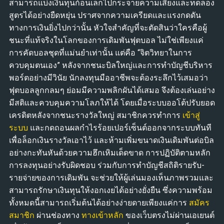
สามารถแบ่งเงินทุนก้อนเล็กไปกระจายความเสี่ยงและทดลอง
สูตรได้อย่างยืดหยุ่น ปราศจากความเครียดและแรงกดดัน
ทางการเงินยิ่งไปกว่านั้น หัวใจสำคัญที่จะตัดสินว่าใครคือผู้
ชนะที่แท้จริงในโลกของการเดิมพันฟุตบอล ไม่ใช่เพียงแค่
การคัดบอลชุดที่แม่นยำเท่านั้น แต่คือ “จิตวิทยาในการ
ควบคุมตนเอง” หลังจากชนะบิลใหญ่และการทำบัญชีบริหาร
พอร์ตอย่างมีวินัย นักลงทุนมืออาชีพจะต้องระลึกไว้เสมอว่า
ฟุตบอลลูกกลมๆ ย่อมมีความพลิกผันได้เสมอ จึงต้องเล่นอย่าง
มีสติและควบคุมความโลภให้ได้ โดยเมื่อระบบออโต้ปรับยอด
เครดิตหลังจากชนะรางวัลใหญ่ สมาชิกควรทำการ
เข้าสู่
ระบบ
และกดถอนผลกำไรร้อยเปอร์เซ็นต์ออกจากระบบทันที
เพื่อล็อกเงินรางวัลเอาไว้ และห้ามเพิ่มขนาดเงินเดิมพันต่อบิล
อย่างกะทันหันด้วยความฮึกเหิมเด็ดขาด การปฏิบัติตามหลัก
การลงทุนอย่างรับผิดชอบ ร่วมกับการทำบัญชีสถิติรายรับ-
รายจ่ายของการเดิมพัน จะช่วยให้ผู้เล่นมองเห็นภาพรวมและ
สามารถรักษาเงินทุนให้งอกเงยได้อย่างยั่งยืน ซึ่งความพร้อม
ทั้งหมดนี้สามารถเริ่มต้นได้อย่างง่ายดายเพียงแค่การ
สมัคร
สมาชิก
ผ่านช่องทาง
ทางเข้าหลัก
ของเว็บตรงไม่ผ่านเอเยนต์