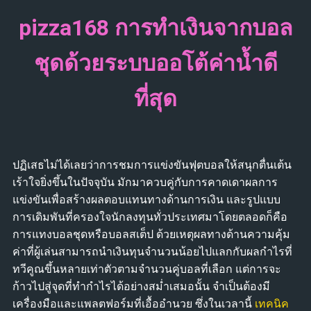
pizza168 การทำเงินจากบอล
ชุดด้วยระบบออโต้ค่าน้ำดี
ที่สุด
ปฏิเสธไม่ได้เลยว่าการชมการแข่งขันฟุตบอลให้สนุกตื่นเต้น
เร้าใจยิ่งขึ้นในปัจจุบัน มักมาควบคู่กับการคาดเดาผลการ
แข่งขันเพื่อสร้างผลตอบแทนทางด้านการเงิน และรูปแบบ
การเดิมพันที่ครองใจนักลงทุนทั่วประเทศมาโดยตลอดก็คือ
การแทงบอลชุดหรือบอลสเต็ป ด้วยเหตุผลทางด้านความคุ้ม
ค่าที่ผู้เล่นสามารถนำเงินทุนจำนวนน้อยไปแลกกับผลกำไรที่
ทวีคูณขึ้นหลายเท่าตัวตามจำนวนคู่บอลที่เลือก แต่การจะ
ก้าวไปสู่จุดที่ทำกำไรได้อย่างสม่ำเสมอนั้น จำเป็นต้องมี
เครื่องมือและแพลตฟอร์มที่เอื้ออำนวย ซึ่งในเวลานี้
เทคนิค