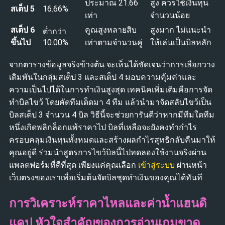
ประมาณ 21.66
สูง ควรใช้เงินทุน
สเต็ป 5
16.66%
เท่า
จำนวนน้อย
สเต็ป 6
คูณสูงหลายสิบ
สูงมาก ไม่แนะนำ
ต่ำกว่า
ขึ้นไป
10.00%
เท่าตามจำนวนคู่
ให้เล่นเป็นบิลหลัก
จากตารางข้อมูลจริงข้างต้น จะเห็นได้ชัดเจนว่าการเลือกวาง
เดิมพันในกลุ่มสเต็ป 3 และสเต็ป 4 มอบความคุ้มค่าและ
ความเป็นไปได้ในการทำเงินสูงสุด เทคนิคเพิ่มเติมคือการจัด
ทำบิลไขว้ โดยคัดทีมเด็ดมา 4 ทีม แล้วนำมาจัดสลับไขว้เป็น
บิลสเต็ป 3 จำนวน 4 บิล วิธีนี้จะช่วยการันตีว่าหากมีทีมใดทีม
หนึ่งเกิดพลิกล็อกแพ้ราคาไป บิลที่เหลือจะยังคงทำกำไร
ครอบคลุมเงินทุนทั้งหมดและสร้างผลกำไรสุทธิกลับคืนมาให้
คุณอยู่ดี ร่วมนำสูตรการไขว้บิลนี้ไปทดลองใช้งานจริงผ่าน
แพลตฟอร์มที่ดีที่สุด เพียงแค่คุณเลือก
เข้าสู่ระบบ
ผ่านหน้า
เว็บตรงของเราเพื่อเริ่มต้นจัดบิลชุดทำเงินของคุณได้ทันที
การวิเคราะห์ราคาไหลและค่าน้ำแฮนดิ
แคป หัวใจสำคัญของการอ่านเกมขาด