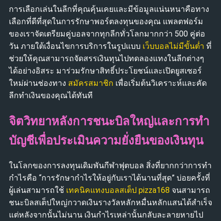
การเลือกเล่นในลีกที่คุณคุ้นเคยและมีข้อมูลแน่นหนาคือทาง
เลือกที่ดีที่สุดในการรักษาพอร์ตลงทุนของคุณ แพลตฟอร์ม
ของเราจัดเตรียมคู่บอลจากทุกลีกทั่วโลกมากกว่า 500 คู่ต่อ
วัน ภายใต้เงื่อนไขการบริการในรูปแบบ
เว็บบอลไม่มีขั้นต่ำ
ที่
ช่วยให้คุณสามารถจัดสรรเงินทุนไปทดลองแทงในลีกต่างๆ
ได้อย่างอิสระ มาร่วมรักษาสิทธิ์ประโยชน์และเปิดยูสเซอร์
ใหม่ผ่านช่องทาง
สมัครสมาชิก
เพื่อเริ่มต้นวิเคราะห์และคัด
ลีกทำเงินของคุณได้ทันที
จิตวิทยาหลังการชนะบิลใหญ่และการทำ
บัญชีเพื่อประเมินความยั่งยืนของเงินทุน
ในโลกของการลงทุนเดิมพันกีฬาฟุตบอล สิ่งที่ยากกว่าการทำ
กำไรคือ “การรักษากำไรให้อยู่กับเราได้นานที่สุด” บ่อยครั้งที่
ผู้เล่นสามารถใช้
เทคนิคแทงบอลสเต็ป pizza168
จนสามารถ
ชนะบิลสเต็ปใหญ่กวาดเงินรางวัลหลักหมื่นหลักแสนได้สำเร็จ
แต่หลังจากนั้นไม่นาน เงินกำไรเหล่านั้นกลับละลายหายไป