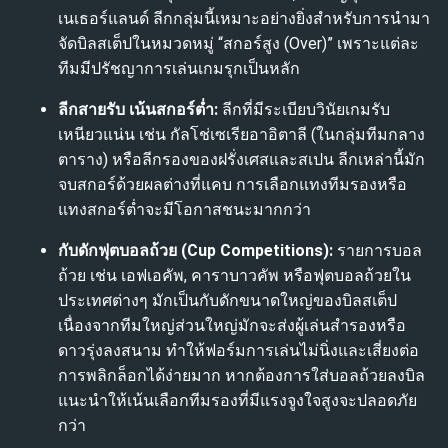
เนเธอร์แลนด์ ลีกกลุ่มนี้เหมาะอย่างยิ่งสำหรับการนำมา
จัดบิลสเต็ปในหมวดหมู่ “สกอร์สูง (Over)” เพราะแต่ละ
ทีมมีปรัชญาการเล่นเกมรุกเป็นหลัก
ลีกสายรับ เน้นสกอร์ต่ำ:
ลีกที่มีระเบียบวินัยเกมรับ
เหนียวแน่น เช่น กัลโช่เซเรียอาอิตาลี (ในกลุ่มทีมกลาง
ตาราง) หรือลีกรองของฝรั่งเศสและสเปน ลีกเหล่านี้มัก
จบสกอร์ด้วยผลต่างที่แคบ การเลือกแทงทีมรองหรือ
แทงสกอร์ต่ำจะมีโอกาสชนะมากกว่า
กับดักฟุตบอลถ้วย (Cup Competitions):
รายการบอล
ถ้วย เช่น เอฟเอคัพ, คาราบาวคัพ หรือฟุตบอลถ้วยใน
ประเทศต่างๆ มักเป็นกับดักขนาดใหญ่ของบิลสเต็ป
เนื่องจากทีมใหญ่ส่วนใหญ่มักจะส่งผู้เล่นสำรองหรือ
ดาวรุ่งลงสนาม ทำให้ฟอร์มการเล่นไม่นิ่งและเสี่ยงต่อ
การพลิกล็อกได้ง่ายมาก หากต้องการใส่บอลถ้วยลงบิล
แนะนำให้เน้นเลือกทีมรองที่มีแรงจูงใจสูงจะปลอดภัย
กว่า