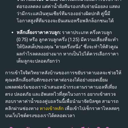
ต่อรองลดลง แต่ค่าน้ำฝั่งทีมรองกลับจ่ายน้อยลง แสดง
ว่ามีกระแสเงินทุนเชียร์ทีมรองอย่างผิดปกติ คู่นี้มี
โอกาสสูงที่ทีมรองจะยันเสมอหรือพลิกล็อกชนะได้
หลีกเลี่ยงราคาควบลูก:
ราคาประเภท ครึ่งควบลูก
(0.75) หรือ ลูกควบลูกครึ่ง (1.25) มีความเสี่ยงที่จะทำ
ให้บิลสเต็ปของคุณ “ตายครึ่งหนึ่ง” ซึ่งจะทำให้ตัวคูณ
ผลกำไรลดลงอย่างมาก หากเป็นไปได้ควรเลือกราคา
เต็มลูกจะปลอดภัยกว่า
การเข้าใจจิตวิทยาหลังบ้านของการขยับราคาบอลจะช่วยให้
คุณหลีกเลี่ยงกับดักของราคาต่อรองได้อย่างยอดเยี่ยม
แพลตฟอร์มของเรานำเสนอหน้ากระดานราคาบอลที่เที่ยง
ตรง ปลอดภัย และอัพเดทไวที่สุดในวงการ อยากเข้าตรวจ
สอบราคาค่าน้ำของคู่บอลวันนี้เพื่อนำมาจัดบิลชุด สามารถ
คลิกผ่านช่องทาง
ทางเข้าหลัก
เพื่อเข้าไปเช็กราคาไหลสดๆ
บนเว็บไซต์ตรงของเราได้ตลอดเวลา