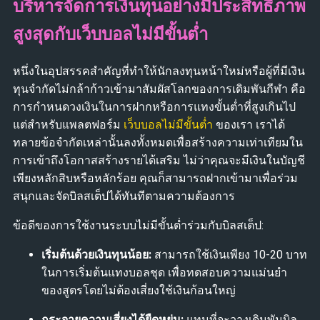
บริหารจัดการเงินทุนอย่างมีประสิทธิภาพ
สูงสุดกับเว็บบอลไม่มีขั้นต่ำ
หนึ่งในอุปสรรคสำคัญที่ทำให้นักลงทุนหน้าใหม่หรือผู้ที่มีเงิน
ทุนจำกัดไม่กล้าก้าวเข้ามาสัมผัสโลกของการเดิมพันกีฬา คือ
การกำหนดวงเงินในการฝากหรือการแทงขั้นต่ำที่สูงเกินไป
แต่สำหรับแพลตฟอร์ม
เว็บบอลไม่มีขั้นต่ำ
ของเรา เราได้
ทลายข้อจำกัดเหล่านั้นลงทั้งหมดเพื่อสร้างความเท่าเทียมใน
การเข้าถึงโอกาสสร้างรายได้เสริม ไม่ว่าคุณจะมีเงินในบัญชี
เพียงหลักสิบหรือหลักร้อย คุณก็สามารถฝากเข้ามาเพื่อร่วม
สนุกและจัดบิลสเต็ปได้ทันทีตามความต้องการ
ข้อดีของการใช้งานระบบไม่มีขั้นต่ำร่วมกับบิลสเต็ป:
เริ่มต้นด้วยเงินทุนน้อย:
สามารถใช้เงินเพียง 10-20 บาท
ในการเริ่มต้นแทงบอลชุด เพื่อทดสอบความแม่นยำ
ของสูตรโดยไม่ต้องเสี่ยงใช้เงินก้อนใหญ่
กระจายความเสี่ยงได้ยืดหยุ่น:
แทนที่จะวางเดิมพันบิล