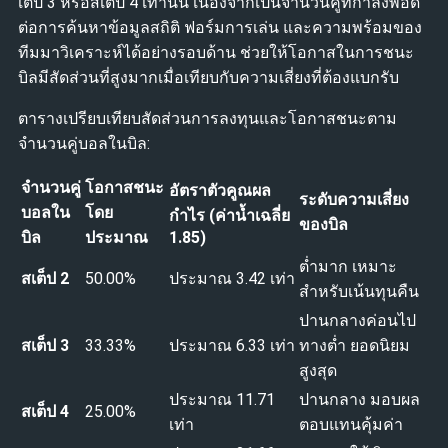
เต็ป 3 หรือสเต็ป 4 เท่านั้น เนื่องจากเป็นจำนวนคู่ที่กำลังพอดี
ต่อการค้นหาข้อมูลสถิติ ฟอร์มการเล่น และความพร้อมของ
ทีมมาวิเคราะห์ได้อย่างรอบด้าน ช่วยให้โอกาสในการชนะ
บิลมีสัดส่วนที่สูงมากเมื่อเทียบกับความเสี่ยงที่ต้องแบกรับ
ตารางเปรียบเทียบสัดส่วนการลงทุนและโอกาสชนะตาม
จำนวนคู่บอลในบิล:
จำนวนคู่
โอกาสชนะ
อัตราตัวคูณผล
ระดับความเสี่ยง
บอลใน
โดย
กำไร (ค่าน้ำเฉลี่ย
ของบิล
บิล
ประมาณ
1.85)
ต่ำมาก เหมาะ
สเต็ป 2
50.00%
ประมาณ 3.42 เท่า
สำหรับเน้นทุนคืน
ปานกลางค่อนไป
สเต็ป 3
33.33%
ประมาณ 6.33 เท่า
ทางต่ำ ยอดนิยม
สูงสุด
ประมาณ 11.71
ปานกลาง มอบผล
สเต็ป 4
25.00%
เท่า
ตอบแทนคุ้มค่า