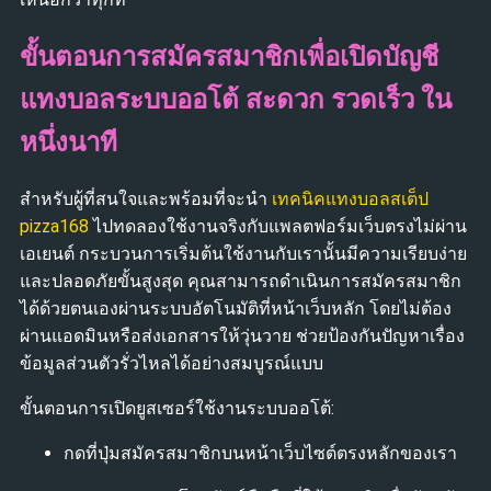
ขั้นตอนการสมัครสมาชิกเพื่อเปิดบัญชี
แทงบอลระบบออโต้ สะดวก รวดเร็ว ใน
หนึ่งนาที
สำหรับผู้ที่สนใจและพร้อมที่จะนำ
เทคนิคแทงบอลสเต็ป
pizza168
ไปทดลองใช้งานจริงกับแพลตฟอร์มเว็บตรงไม่ผ่าน
เอเยนต์ กระบวนการเริ่มต้นใช้งานกับเรานั้นมีความเรียบง่าย
และปลอดภัยขั้นสูงสุด คุณสามารถดำเนินการสมัครสมาชิก
ได้ด้วยตนเองผ่านระบบอัตโนมัติที่หน้าเว็บหลัก โดยไม่ต้อง
ผ่านแอดมินหรือส่งเอกสารให้วุ่นวาย ช่วยป้องกันปัญหาเรื่อง
ข้อมูลส่วนตัวรั่วไหลได้อย่างสมบูรณ์แบบ
ขั้นตอนการเปิดยูสเซอร์ใช้งานระบบออโต้:
กดที่ปุ่มสมัครสมาชิกบนหน้าเว็บไซต์ตรงหลักของเรา