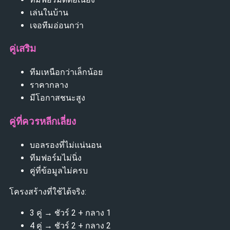
เล่นในบ้าน
เจอทีมอ่อนกว่า
คู่เสริม
ทีมเหนือกว่าเล็กน้อย
ราคากลาง
มีโอกาสชนะสูง
คู่ที่ควรหลีกเลี่ยง
บอลรองที่ไม่แน่นอน
ทีมฟอร์มไม่นิ่ง
คู่ที่ข้อมูลไม่ครบ
โครงสร้างที่ใช้ได้จริง:
3 คู่ → ชัวร์ 2 + กลาง 1
4 คู่ → ชัวร์ 2 + กลาง 2