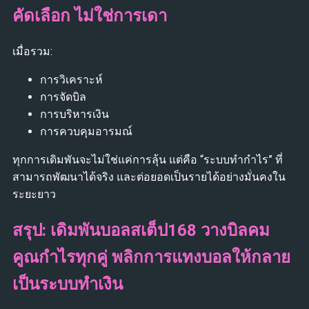
คัดเลือก ไม่ใช่การเดา
เมื่อรวม:
การวิเคราะห์
การจัดบิล
การบริหารเงิน
การควบคุมอารมณ์
ทุกการเดิมพันจะไม่ใช่แค่การลุ้น แต่คือ “ระบบทำกำไร” ที่
สามารถพัฒนาได้จริง และต่อยอดเป็นรายได้อย่างมั่นคงใน
ระยะยาว
สรุป: เดิมพันบอลสเต็ป168 วางบิลคม
คูณกำไรทุกคู่ พลิกการแทงบอลให้กลาย
เป็นระบบทำเงิน