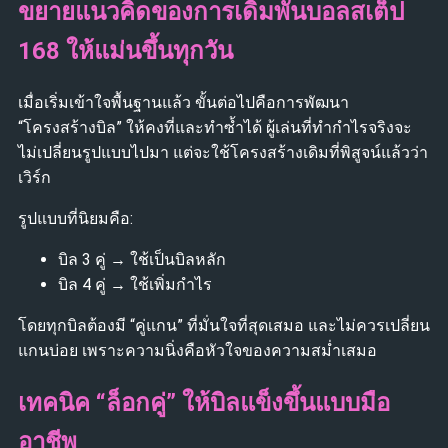
ขยายแนวคิดของการเดิมพันบอลสเต็ป
168 ให้แม่นขึ้นทุกวัน
เมื่อเริ่มเข้าใจพื้นฐานแล้ว ขั้นต่อไปคือการพัฒนา
“โครงสร้างบิล” ให้คงที่และทำซ้ำได้ ผู้เล่นที่ทำกำไรจริงจะ
ไม่เปลี่ยนรูปแบบไปมา แต่จะใช้โครงสร้างเดิมที่พิสูจน์แล้วว่า
เวิร์ก
รูปแบบที่นิยมคือ:
บิล 3 คู่ → ใช้เป็นบิลหลัก
บิล 4 คู่ → ใช้เพิ่มกำไร
โดยทุกบิลต้องมี “คู่แกน” ที่มั่นใจที่สุดเสมอ และไม่ควรเปลี่ยน
แกนบ่อย เพราะความนิ่งคือหัวใจของความสม่ำเสมอ
เทคนิค “ล็อกคู่” ให้บิลแข็งขึ้นแบบมือ
อาชีพ