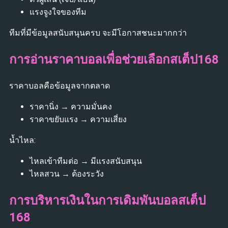
แรงจูงใจของทีม
ทีมที่มีข้อมูลสนับสนุนครบ จะมีโอกาสชนะมากกว่า
การอ่านราคาบอลเพื่อช่วยเลือกสเต็ป168
ราคาบอลคือข้อมูลจากตลาด
ราคานิ่ง → ความมั่นคง
ราคาขยับแรง → ความเสี่ยง
น้ำไหล:
ไหลเข้าทีมต่อ → มีแรงสนับสนุน
ไหลสวน → ต้องระวัง
การบริหารเงินในการเดิมพันบอลสเต็ป
168