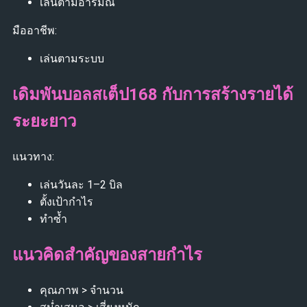
เล่นตามอารมณ์
มืออาชีพ:
เล่นตามระบบ
เดิมพันบอลสเต็ป168 กับการสร้างรายได้
ระยะยาว
แนวทาง:
เล่นวันละ 1–2 บิล
ตั้งเป้ากำไร
ทำซ้ำ
แนวคิดสำคัญของสายกำไร
คุณภาพ > จำนวน