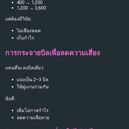
400 → 1,200
1,200 → 3,600
แต่ต้องมีวินัย:
ไม่เสี่ยงหมด
เก็บกำไร
การกระจายบิลเพื่อลดความเสี่ยง
แทนที่จะลงบิลเดียว:
แบ่งเป็น 2–3 บิล
ใช้คู่แกนร่วมกัน
ข้อดี:
เพิ่มโอกาสกำไร
ลดความเสียหาย