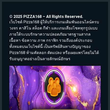
© 2025 PIZZA168 – All Rights Reserved.
เว็บไซต์ Pizza168 ผู้ให้บริการเกมเดิมพันออนไลน์ครบ
วงจร คาสิโน สล็อต กีฬา และเกมเสี่ยงโชคทุกรูปแบบ
ภายใต้ระบบรักษาความปลอดภัยมาตรฐานสากล
เนื้อหา ข้อความ ภาพ กราฟิก รวมถึงองค์ประกอบ
ทั้งหมดบนเว็บไซต์นี้ เป็นทรัพย์สินทางปัญญาของ
Pizza168 ห้ามคัดลอก ดัดแปลง หรือเผยแพร่โดยไม่ได้
รับอนุญาตอย่างเป็นลายลักษณ์อักษร