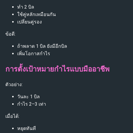
ทำ 2 บิล
ใช้คู่หลักเหมือนกัน
เปลี่ยนคู่รอง
ข้อดี:
ถ้าพลาด 1 บิล ยังมีอีกบิล
เพิ่มโอกาสกำไร
การตั้งเป้าหมายกำไรแบบมืออาชีพ
ตัวอย่าง:
วันละ 1 บิล
กำไร 2–3 เท่า
เมื่อได้:
หยุดทันที