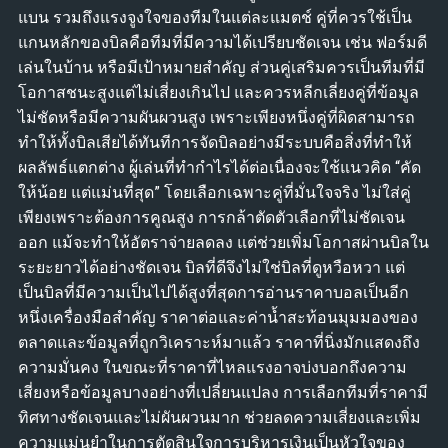
แบน รวมถึงแรงจูงใจของทีมในแต่ละแมตช์ คู่ที่ควรใช้เป็น
แกนหลักของบิลคือทีมที่มีความได้เปรียบชัดเจน เช่น ฟอร์มดี
เล่นในบ้าน หรือมีเป้าหมายสำคัญ ส่วนคู่เสริมควรเป็นทีมที่มี
โอกาสชนะสูงแต่ไม่เสี่ยงเกินไป และควรหลีกเลี่ยงคู่ที่ข้อมูล
ไม่ชัดหรือมีความผันผวนสูง เพราะเพียงหนึ่งคู่ที่ผิดสามารถ
ทำให้ทั้งบิลเสียได้ทันทีการจัดบิลอย่างมีระบบคือสิ่งที่ทำให้
ผลลัพธ์แตกต่าง ผู้เล่นที่ทำกำไรได้ต่อเนื่องจะใช้แนวคิด “คัด
ให้น้อย แต่แม่นที่สุด” โดยเลือกเฉพาะคู่ที่มั่นใจจริง ไม่ใส่คู่
เพียงเพราะต้องการคูณสูง การกล้าตัดตัวเลือกที่ไม่ชัดเจน
ออก แม้จะทำให้อัตราจ่ายลดลง แต่ช่วยเพิ่มโอกาสผ่านบิลใน
ระยะยาวได้อย่างชัดเจน บิลที่ดีจึงไม่ใช่บิลที่ดูหวือหวา แต่
เป็นบิลที่มีความเป็นไปได้สูงที่สุดการอ่านราคาบอลเป็นอีก
หนึ่งเครื่องมือสำคัญ ราคาต่อและค่าน้ำสะท้อนมุมมองของ
ตลาดและข้อมูลที่ถูกวิเคราะห์มาแล้ว ราคาที่นิ่งมักแสดงถึง
ความมั่นคง ในขณะที่ราคาที่ไหลแรงอาจบ่งบอกถึงความ
เสี่ยงหรือข้อมูลบางอย่างที่เปลี่ยนแปลง การเลือกทีมที่ราคามี
ทิศทางชัดเจนและไม่ผันผวนมาก ช่วยลดความเสี่ยงและเพิ่ม
ความแม่นยำในการตัดสินใจการบริหารเงินเป็นหัวใจของ