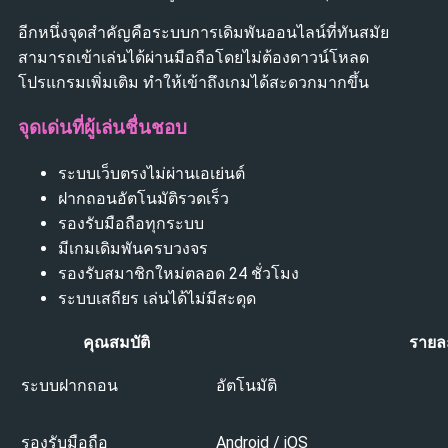
อีกหนึ่งจุดสำคัญคือระบบการเดิมพันออนไลน์ที่ทันสมัย
สามารถเข้าเล่นได้ผ่านมือถือโดยไม่ต้องดาวน์โหลด
โปรแกรมเพิ่มเติม ทำให้เข้าถึงเกมได้สะดวกมากขึ้น
จุดเด่นที่ผู้เล่นชื่นชอบ
ระบบเว็บตรงไม่ผ่านเอเย่นต์
ฝากถอนอัตโนมัติรวดเร็ว
รองรับมือถือทุกระบบ
มีเกมเดิมพันครบวงจร
รองรับสมาชิกใหม่ตลอด 24 ชั่วโมง
ระบบเสถียร เล่นได้ไม่มีสะดุด
คุณสมบัติ
รายล
ระบบฝากถอน
อัตโนมัติ
รองรับมือถือ
Android / iOS