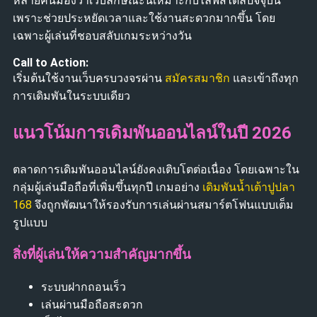
หลายคนมองว่าเว็บลักษณะนี้เหมาะกับไลฟ์สไตล์ปัจจุบัน
เพราะช่วยประหยัดเวลาและใช้งานสะดวกมากขึ้น โดย
เฉพาะผู้เล่นที่ชอบสลับเกมระหว่างวัน
Call to Action:
เริ่มต้นใช้งานเว็บครบวงจรผ่าน
สมัครสมาชิก
และเข้าถึงทุก
การเดิมพันในระบบเดียว
แนวโน้มการเดิมพันออนไลน์ในปี 2026
ตลาดการเดิมพันออนไลน์ยังคงเติบโตต่อเนื่อง โดยเฉพาะใน
กลุ่มผู้เล่นมือถือที่เพิ่มขึ้นทุกปี เกมอย่าง
เดิมพันน้ำเต้าปูปลา
168
จึงถูกพัฒนาให้รองรับการเล่นผ่านสมาร์ตโฟนแบบเต็ม
รูปแบบ
สิ่งที่ผู้เล่นให้ความสำคัญมากขึ้น
ระบบฝากถอนเร็ว
เล่นผ่านมือถือสะดวก