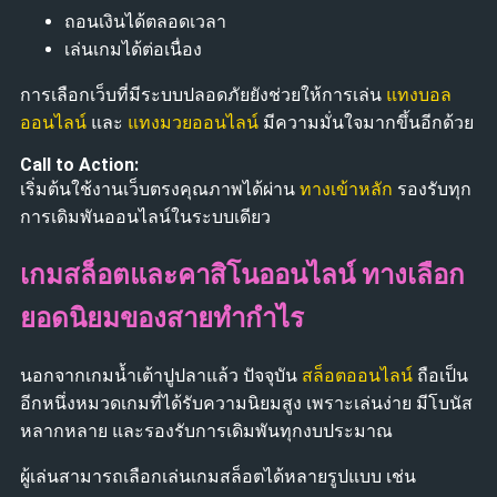
ถอนเงินได้ตลอดเวลา
เล่นเกมได้ต่อเนื่อง
การเลือกเว็บที่มีระบบปลอดภัยยังช่วยให้การเล่น
แทงบอล
ออนไลน์
และ
แทงมวยออนไลน์
มีความมั่นใจมากขึ้นอีกด้วย
Call to Action:
เริ่มต้นใช้งานเว็บตรงคุณภาพได้ผ่าน
ทางเข้าหลัก
รองรับทุก
การเดิมพันออนไลน์ในระบบเดียว
เกมสล็อตและคาสิโนออนไลน์ ทางเลือก
ยอดนิยมของสายทำกำไร
นอกจากเกมน้ำเต้าปูปลาแล้ว ปัจจุบัน
สล็อตออนไลน์
ถือเป็น
อีกหนึ่งหมวดเกมที่ได้รับความนิยมสูง เพราะเล่นง่าย มีโบนัส
หลากหลาย และรองรับการเดิมพันทุกงบประมาณ
ผู้เล่นสามารถเลือกเล่นเกมสล็อตได้หลายรูปแบบ เช่น