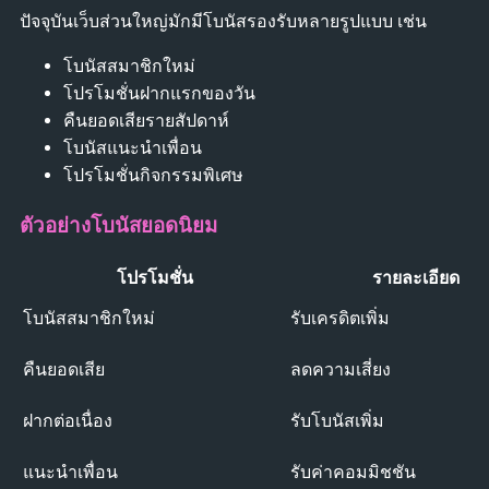
ปัจจุบันเว็บส่วนใหญ่มักมีโบนัสรองรับหลายรูปแบบ เช่น
โบนัสสมาชิกใหม่
โปรโมชั่นฝากแรกของวัน
คืนยอดเสียรายสัปดาห์
โบนัสแนะนำเพื่อน
โปรโมชั่นกิจกรรมพิเศษ
ตัวอย่างโบนัสยอดนิยม
โปรโมชั่น
รายละเอียด
โบนัสสมาชิกใหม่
รับเครดิตเพิ่ม
คืนยอดเสีย
ลดความเสี่ยง
ฝากต่อเนื่อง
รับโบนัสเพิ่ม
แนะนำเพื่อน
รับค่าคอมมิชชัน