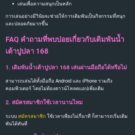
เล่นเพื่อความสนุกเป็นหลัก
การเล่นอย่างมีวินัยจะช่วยให้การเดิมพันเป็นกิจกรรมที่สนุก
และปลอดภัยมากขึ้น
FAQ คำถามที่พบบ่อยเกี่ยวกับเดิมพันน้ำ
เต้าปูปลา 168
1. เดิมพันน้ำเต้าปูปลา 168 เล่นผ่านมือถือได้หรือไม่
สามารถเล่นได้ทั้งมือถือ Android และ iPhone รวมถึง
คอมพิวเตอร์ โดยไม่ต้องดาวน์โหลดแอปเพิ่มเติม
2. สมัครสมาชิกใช้เวลานานไหม
ระบบ
สมัครสมาชิก
ใช้เวลาเพียงไม่กี่นาที ก็สามารถเริ่มเดิม
พันได้ทันที