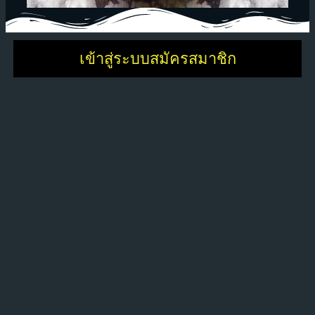
เข้าสู่ระบบ
สมัครสมาชิก