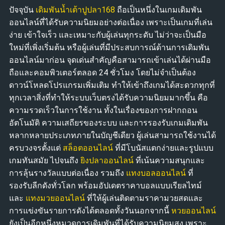
ปัจจุบัน
เดิมพันน้ำเต้าปูปลา168
ถือเป็นหนึ่งในเกมเดิมพัน
ออนไลน์ที่ได้รับความนิยมอย่างต่อเนื่อง เพราะเป็นเกมที่เล่น
ง่าย เข้าใจเร็ว และเหมาะกับผู้เล่นทุกระดับ ไม่ว่าจะเป็นมือ
ใหม่ที่เพิ่งเริ่มต้น หรือผู้เล่นที่มีประสบการณ์ด้านการเดิมพัน
ออนไลน์มาก่อน จุดเด่นสำคัญคือสามารถเข้าเล่นได้ผ่านมือ
ถือและคอมพิวเตอร์ตลอด 24 ชั่วโมง โดยไม่จำเป็นต้อง
ดาวน์โหลดโปรแกรมเพิ่มเติม ทำให้เข้าถึงเกมได้สะดวกทุกที่
ทุกเวลาสิ่งที่ทำให้ระบบเว็บตรงได้รับความนิยมมากขึ้น คือ
ความรวดเร็วในการใช้งาน ทั้งในเรื่องของการฝากถอน
อัตโนมัติ ความเสถียรของระบบ และการรองรับเกมเดิมพัน
หลากหลายประเภทภายในบัญชีเดียว ผู้เล่นสามารถใช้งานได้
ครบวงจรตั้งแต่
สล็อตออนไลน์
ที่มีโบนัสแตกง่ายและรูปแบบ
เกมทันสมัย ไปจนถึง
ยิงปลาออนไลน์
ที่เน้นความสนุกและ
การลุ้นรางวัลแบบต่อเนื่อง รวมถึง
แทงบอลออนไลน์
ที่
รองรับลีกดังทั่วโลก พร้อมอัปเดตราคาบอลแบบเรียลไทม์
และ
แทงมวยออนไลน์
ที่ให้ผู้เล่นติดตามราคามวยสดและ
การแข่งขันรายการดังได้ตลอดทั้งวันนอกจากนี้
หวยออนไลน์
ยังเป็นอีกหนึ่งหมวดการเดิมพันที่ได้รับความนิยมสูง เพราะ