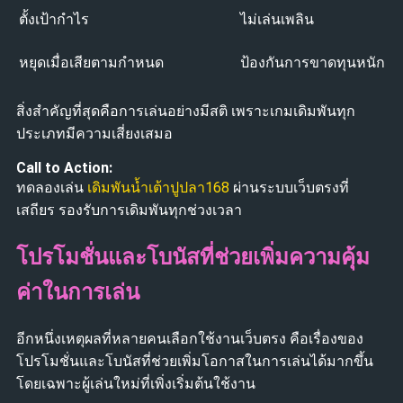
ตั้งเป้ากำไร
ไม่เล่นเพลิน
หยุดเมื่อเสียตามกำหนด
ป้องกันการขาดทุนหนัก
สิ่งสำคัญที่สุดคือการเล่นอย่างมีสติ เพราะเกมเดิมพันทุก
ประเภทมีความเสี่ยงเสมอ
Call to Action:
ทดลองเล่น
เดิมพันน้ำเต้าปูปลา168
ผ่านระบบเว็บตรงที่
เสถียร รองรับการเดิมพันทุกช่วงเวลา
โปรโมชั่นและโบนัสที่ช่วยเพิ่มความคุ้ม
ค่าในการเล่น
อีกหนึ่งเหตุผลที่หลายคนเลือกใช้งานเว็บตรง คือเรื่องของ
โปรโมชั่นและโบนัสที่ช่วยเพิ่มโอกาสในการเล่นได้มากขึ้น
โดยเฉพาะผู้เล่นใหม่ที่เพิ่งเริ่มต้นใช้งาน