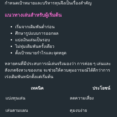
กำหนดเป้าหมายและบริหารทุนจึงเป็นเรื่องสำคัญ
แนวทางเล่นสำหรับผู้เริ่มต้น
เริ่มจากเดิมพันต่ำก่อน
ศึกษารูปแบบการออกผล
แบ่งเงินเล่นเป็นรอบ
ไม่ทุ่มเดิมพันครั้งเดียว
ตั้งเป้าหมายกำไรและจุดหยุด
หลายคนที่มีประสบการณ์เล่นจริงมองว่า การค่อย ๆ เล่นและ
สังเกตจังหวะของเกม จะช่วยให้ควบคุมอารมณ์ได้ดีกว่าการ
เร่งเดิมพันหนักตั้งแต่เริ่มต้น
เทคนิค
ประโยชน์
แบ่งทุนเล่น
ลดความเสี่ยง
เล่นตามแผน
คุมงบง่าย