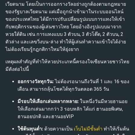
เวียดนาม โดยเป็นการออกรางวัลอย่างถูกต้องตามกฎหมาย
ของรัฐบาลเวียดนาม แต่เมื่อถูกนำเข้ามาในระบบออนไลน์
ของประเทศไทย ได้มีการปรับเปลี่ยนรูปแบบการแทงให้เข้า
กับพฤติกรรมของผู้เล่นชาวไทย โดยอ้างอิงรูปแบบมาจาก
หวยใต้ดิน เช่น การแทงแบบ 3 ตัวบน, 3 ตัวโต๊ด, 2 ตัวบน, 2
ตัวล่าง และเลขวิ่งบน-ล่าง ทำให้ผู้เล่นทำความเข้าใจได้ง่าย
ไม่ต้องเรียนรู้กฎกติกาใหม่ให้ยุ่งยาก
เหตุผลสำคัญที่ทำให้หวยประเภทนี้ครองใจเซียนหวยชาวไทย
มีดังต่อไปนี้
ออกรางวัลทุกวัน:
ไม่ต้องรอนานถึงวันที่ 1 และ 16 ของ
เดือน สามารถลุ้นโชคได้ทุกวันตลอด 365 วัน
มีรอบให้เลือกเล่นหลากหลาย:
ในหนึ่งวันมีหวยฮานอย
ให้เลือกเล่นมากกว่า 3 รอบหลัก ได้แก่ ฮานอยพิเศษ,
ฮานอยปกติ และฮานอยVIP
ใช้ต้นทุนต่ำ:
ด้วยความเป็น
เว็บไม่มีขั้นต่ำ
ทำให้เริ่มต้น