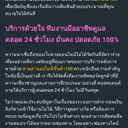
เพื่อเปิดบัญชีและเริ่มต้นวางเดิมพันด้วยงบประมาณที่คุณ
สบายใจได้ทันที
บริการด้วยใจ ทีมงานมืออาชีพดูแล
ตลอด 24 ชั่วโมง มั่นคง ปลอดภัย 100%
ความน่าเชื่อถือของเว็บหวยออนไลน์ไม่ได้วัดกันที่อัตราจ่าย
เพียงอย่างเดียว แต่ยังอยู่ที่คุณภาพของการบริการหลังการ
ขายด้วย
หวยฮานอยไม่มีขั้นต่ำ168
ตระหนักถึงความสำคัญ
ในข้อนี้เป็นอย่างดี เราจึงได้จัดตั้งทีมงานซัพพอร์ตลูกค้าที่มี
ความเชี่ยวชาญและผ่านการฝึกอบรมมาอย่างดี คอยสแตนด์
บายให้บริการผู้เล่นตลอด 24 ชั่วโมง ไม่มีวันหยุด
ไม่ว่าคุณจะประสบปัญหาในเรื่องของระบบการฝาก-ถอนเงิน,
ลิงก์ทางเข้าใช้งานไม่ได้, วิธีการดูผลรางวัล หรือต้องการ
สอบถามข้อมูลเกี่ยวกับโปรโมชั่นต่างๆ คุณสามารถติดต่อทีม
งานของเราได้หลากหลายช่องทาง โดยเฉพาะช่องทางไลน์