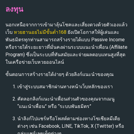
ลงทุน
นอกเหนือจากการเข้ามาลุ้นโชคและเสี่ยงดวงด้วยตัวเองแล้ว
เว็บ
หวยฮานอยไม่มีขั้นต่ำ168
ยังเปิดโอกาสให้ผู้เล่นและ
พันธมิตรทุกท่านสามารถสร้างรายได้แบบ Passive Income
หรือรายได้ระยะยาวที่มั่นคงผ่านระบบแนะนำเพื่อน (Affiliate
Program) ซึ่งเป็นระบบที่ทันสมัยและจ่ายผลตอบแทนสูงที่สุด
ในเครือข่ายเว็บหวยออนไลน์
ขั้นตอนการสร้างรายได้ง่ายๆ ด้วยลิงก์แนะนำของคุณ
เข้าสู่ระบบสมาชิกผ่านทางหน้าเว็บหลักของเรา
คัดลอกลิงก์แนะนำเพื่อนส่วนตัวของคุณจากเมนู
“แนะนำเพื่อน” หรือ “ระบบพันธมิตร”
นำลิงก์ไปแชร์หรือโพสต์ตามช่องทางโซเชียลมีเดีย
ต่างๆ เช่น Facebook, LINE, TikTok, X (Twitter) หรือ
กลุ่มแชร์เลขเด็ดต่างๆ