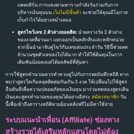
แพทเทิร์น การแทงตามตารางกำลังวันร่วมกับการ
บริหารเงินทุนบน
เว็บไม่มีขั้นต่ำ
จะช่วยให้คุณมีโอกาส
เก็บกำไรได้อย่างสม่ำเสมอ
สูตรไขว้เลข 2 ตัวล่างยอดฮิต:
นำผลรางวัล 2 ตัวล่าง
ของงวดที่ผ่านมา แยกออกเป็นหลักสิบและหลักหน่วย
จากนั้นนำมาจับคู่ไขว้กับเลขเด่นประจำวัน วิธีนี้ช่วยลด
จำนวนชุดตัวเลขลงไปได้มาก ทำให้ใช้ต้นทุนในการ
เดิมพันน้อยลงแต่ได้ผลลัพธ์ที่คุ้มค่า
การใช้สูตรคำนวณควรทำควบคู่ไปกับการจดบันทึกสถิติ หาก
พบว่าสูตรใดเริ่มหลุดติดต่อกันเกิน 3 งวด ให้เปลี่ยนไปใช้สูตร
อื่นทันทีเพื่อความปลอดภัยของเงินทุน มาร่วมทดลองสูตรเดิน
เงินและสูตรคำนวณของคุณได้อย่างอิสระ
สมัครสมาชิก
วัน
นี้เพื่อเข้าถึงตารางสถิติหวยย้อนหลังฟรีไม่มีค่าใช้จ่าย
ระบบแนะนำเพื่อน (Affiliate) ช่องทาง
สร้างรายได้เสริมหลักแสนโดยไม่ต้อง