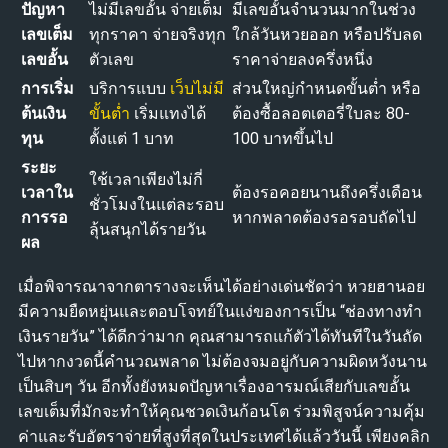
ปัญหา
ไม่มีเลขอั้น จ่ายเต็ม
มีเลขอั้นจำนวนมากในช่วง
เลขเต็ม
ทุกราคา จ่ายจริงทุก
ใกล้วันหวยออก หรือปรับลด
เลขอั้น
ตัวเลข
ราคาจ่ายลงครึ่งหนึ่ง
การเริ่ม
บริการแบบ
เว็บไม่มี
ส่วนใหญ่กำหนดขั้นต่ำ หรือ
ต้นเงิน
ขั้นต่ำ
เริ่มแทงได้
ต้องซื้อลอตเตอรี่ใบละ 80-
ทุน
ตั้งแต่ 1 บาท
100 บาทขึ้นไป
ระยะ
ใช้เวลาเพียงไม่กี่
เวลาใน
ต้องรอคอยนานถึงครึ่งเดือน
ชั่วโมงในแต่ละรอบ
การรอ
หากพลาดต้องรอรอบถัดไป
ลุ้นสนุกได้รายวัน
ผล
เมื่อพิจารณาจากตารางจะเห็นได้อย่างเด่นชัดว่า หวยฮานอย
มีความยืดหยุ่นและตอบโจทย์ในแง่ของการเป็น “ช่องทางทำ
เงินรายวัน” ได้ดีกว่ามาก คุณสามารถแก้ตัวได้ทันทีในวันถัด
ไปหากงวดนี้คำนวณพลาด ไม่ต้องจมอยู่กับความผิดหวังนาน
เป็นสิบๆ วัน อีกทั้งยังหมดปัญหาเรื่องอารมณ์เสียกับเลขอั้น
เลขเต็มที่มักจะทำให้คุณชวดเงินก้อนโต ร่วมพิสูจน์ความคุ้ม
ค่าและรับอัตราจ่ายที่สูงที่สุดในประเทศได้แล้ววันนี้ เพียงคลิก