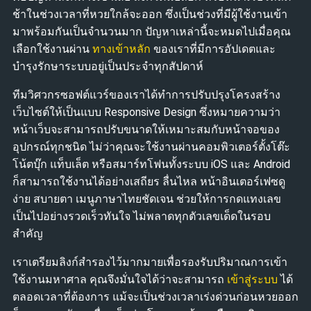
ช้าในช่วงเวลาที่หวยใกล้จะออก ซึ่งเป็นช่วงที่มีผู้ใช้งานเข้า
มาพร้อมกันเป็นจำนวนมาก ปัญหาเหล่านี้จะหมดไปเมื่อคุณ
เลือกใช้งานผ่าน
ทางเข้าหลัก
ของเราที่มีการอัปเดตและ
บำรุงรักษาระบบอยู่เป็นประจำทุกสัปดาห์
ทีมวิศวกรซอฟต์แวร์ของเราได้ทำการปรับปรุงโครงสร้าง
เว็บไซต์ให้เป็นแบบ Responsive Design ซึ่งหมายความว่า
หน้าเว็บจะสามารถปรับขนาดให้เหมาะสมกับหน้าจอของ
อุปกรณ์ทุกชนิด ไม่ว่าคุณจะใช้งานผ่านคอมพิวเตอร์ตั้งโต๊ะ
โน้ตบุ๊ก แท็บเล็ต หรือสมาร์ทโฟนทั้งระบบ iOS และ Android
ก็สามารถใช้งานได้อย่างเสถียร ลื่นไหล หน้าอินเตอร์เฟซดู
ง่าย สบายตา เมนูภาษาไทยชัดเจน ช่วยให้การกดแทงเลข
เป็นไปอย่างรวดเร็วทันใจ ไม่พลาดทุกตัวเลขเด็ดในรอบ
สำคัญ
เราเตรียมลิงก์สำรองไว้มากมายเพื่อรองรับปริมาณการเข้า
ใช้งานมหาศาล คุณจึงมั่นใจได้ว่าจะสามารถ
เข้าสู่ระบบ
ได้
ตลอดเวลาที่ต้องการ แม้จะเป็นช่วงเวลาเร่งด่วนก่อนหวยออก