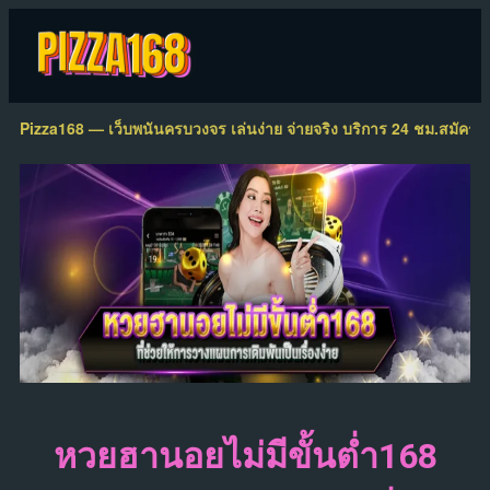
Pizza168 — เว็บพนันครบวงจร เล่นง่าย จ่ายจริง บริการ 24 ชม.
สมัครสม
หวยฮานอยไม่มีขั้นต่ำ168