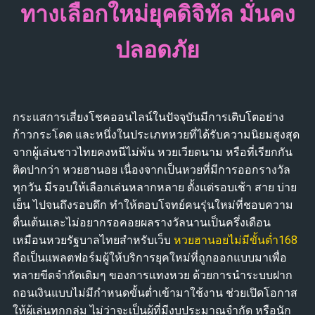
ทางเลือกใหม่ยุคดิจิทัล มั่นคง
ปลอดภัย
กระแสการเสี่ยงโชคออนไลน์ในปัจจุบันมีการเติบโตอย่าง
ก้าวกระโดด และหนึ่งในประเภทหวยที่ได้รับความนิยมสูงสุด
จากผู้เล่นชาวไทยคงหนีไม่พ้น หวยเวียดนาม หรือที่เรียกกัน
ติดปากว่า หวยฮานอย เนื่องจากเป็นหวยที่มีการออกรางวัล
ทุกวัน มีรอบให้เลือกเล่นหลากหลาย ตั้งแต่รอบเช้า สาย บ่าย
เย็น ไปจนถึงรอบดึก ทำให้ตอบโจทย์คนรุ่นใหม่ที่ชอบความ
ตื่นเต้นและไม่อยากรอคอยผลรางวัลนานเป็นครึ่งเดือน
เหมือนหวยรัฐบาลไทยสำหรับเว็บ
หวยฮานอยไม่มีขั้นต่ำ168
ถือเป็นแพลตฟอร์มผู้ให้บริการยุคใหม่ที่ถูกออกแบบมาเพื่อ
ทลายขีดจำกัดเดิมๆ ของการแทงหวย ด้วยการนำระบบฝาก
ถอนเงินแบบไม่มีกำหนดขั้นต่ำเข้ามาใช้งาน ช่วยเปิดโอกาส
ให้ผู้เล่นทุกกลุ่ม ไม่ว่าจะเป็นผู้ที่มีงบประมาณจำกัด หรือนัก