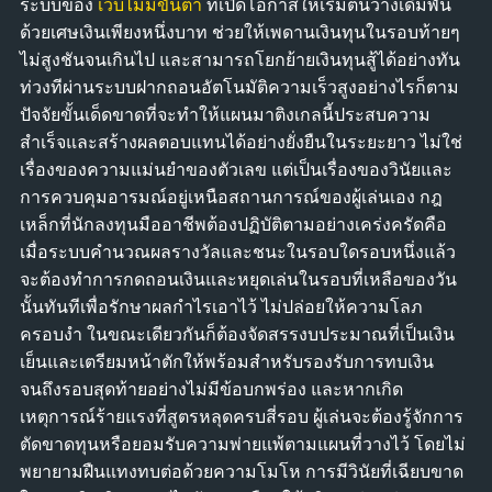
ระบบของ
เว็บไม่มีขั้นต่ำ
ที่เปิดโอกาสให้เริ่มต้นวางเดิมพัน
ด้วยเศษเงินเพียงหนึ่งบาท ช่วยให้เพดานเงินทุนในรอบท้ายๆ
ไม่สูงชันจนเกินไป และสามารถโยกย้ายเงินทุนสู้ได้อย่างทัน
ท่วงทีผ่านระบบฝากถอนอัตโนมัติความเร็วสูงอย่างไรก็ตาม
ปัจจัยขั้นเด็ดขาดที่จะทำให้แผนมาติงเกลนี้ประสบความ
สำเร็จและสร้างผลตอบแทนได้อย่างยั่งยืนในระยะยาว ไม่ใช่
เรื่องของความแม่นยำของตัวเลข แต่เป็นเรื่องของวินัยและ
การควบคุมอารมณ์อยู่เหนือสถานการณ์ของผู้เล่นเอง กฎ
เหล็กที่นักลงทุนมืออาชีพต้องปฏิบัติตามอย่างเคร่งครัดคือ
เมื่อระบบคำนวณผลรางวัลและชนะในรอบใดรอบหนึ่งแล้ว
จะต้องทำการกดถอนเงินและหยุดเล่นในรอบที่เหลือของวัน
นั้นทันทีเพื่อรักษาผลกำไรเอาไว้ ไม่ปล่อยให้ความโลภ
ครอบงำ ในขณะเดียวกันก็ต้องจัดสรรงบประมาณที่เป็นเงิน
เย็นและเตรียมหน้าตักให้พร้อมสำหรับรองรับการทบเงิน
จนถึงรอบสุดท้ายอย่างไม่มีข้อบกพร่อง และหากเกิด
เหตุการณ์ร้ายแรงที่สูตรหลุดครบสี่รอบ ผู้เล่นจะต้องรู้จักการ
ตัดขาดทุนหรือยอมรับความพ่ายแพ้ตามแผนที่วางไว้ โดยไม่
พยายามฝืนแทงทบต่อด้วยความโมโห การมีวินัยที่เฉียบขาด