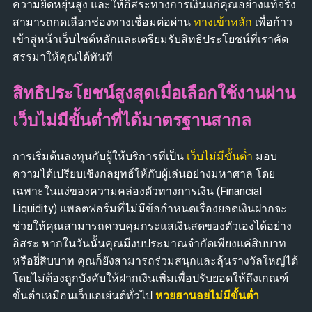
ความยืดหยุ่นสูง และให้อิสระทางการเงินแก่คุณอย่างแท้จริง
สามารถกดเลือกช่องทางเชื่อมต่อผ่าน
ทางเข้าหลัก
เพื่อก้าว
เข้าสู่หน้าเว็บไซต์หลักและเตรียมรับสิทธิประโยชน์ที่เราคัด
สรรมาให้คุณได้ทันที
สิทธิประโยชน์สูงสุดเมื่อเลือกใช้งานผ่าน
เว็บไม่มีขั้นต่ำที่ได้มาตรฐานสากล
การเริ่มต้นลงทุนกับผู้ให้บริการที่เป็น
เว็บไม่มีขั้นต่ำ
มอบ
ความได้เปรียบเชิงกลยุทธ์ให้กับผู้เล่นอย่างมหาศาล โดย
เฉพาะในแง่ของความคล่องตัวทางการเงิน (Financial
Liquidity) แพลตฟอร์มที่ไม่มีข้อกำหนดเรื่องยอดเงินฝากจะ
ช่วยให้คุณสามารถควบคุมกระแสเงินสดของตัวเองได้อย่าง
อิสระ หากในวันนั้นคุณมีงบประมาณจำกัดเพียงแค่สิบบาท
หรือยี่สิบบาท คุณก็ยังสามารถร่วมสนุกและลุ้นรางวัลใหญ่ได้
โดยไม่ต้องถูกบังคับให้ฝากเงินเพิ่มเพื่อปรับยอดให้ถึงเกณฑ์
ขั้นต่ำเหมือนเว็บเอเย่นต์ทั่วไป
หวยฮานอยไม่มีขั้นต่ำ