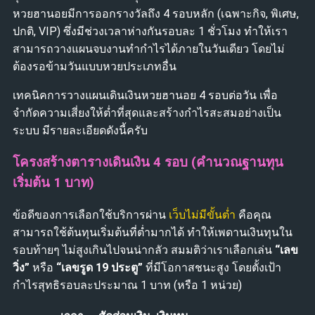
หวยฮานอยมีการออกรางวัลถึง 4 รอบหลัก (เฉพาะกิจ, พิเศษ,
ปกติ, VIP) ซึ่งมีช่วงเวลาห่างกันรอบละ 1 ชั่วโมง ทำให้เรา
สามารถวางแผนจบงานทำกำไรได้ภายในวันเดียว โดยไม่
ต้องรอข้ามวันแบบหวยประเภทอื่น
เทคนิคการวางแผนเดินเงินหวยฮานอย 4 รอบต่อวัน เพื่อ
จำกัดความเสี่ยงให้ต่ำที่สุดและสร้างกำไรสะสมอย่างเป็น
ระบบ มีรายละเอียดดังนี้ครับ
โครงสร้างตารางเดินเงิน 4 รอบ (คำนวณฐานทุน
เริ่มต้น 1 บาท)
ข้อดีของการเลือกใช้บริการผ่าน
เว็บไม่มีขั้นต่ำ
คือคุณ
สามารถใช้ต้นทุนเริ่มต้นที่ต่ำมากได้ ทำให้เพดานเงินทุนใน
รอบท้ายๆ ไม่สูงเกินไปจนน่ากลัว สมมติว่าเราเลือกเล่น
“เลข
วิ่ง”
หรือ
“เลขรูด 19 ประตู”
ที่มีโอกาสชนะสูง โดยตั้งเป้า
กำไรสุทธิรอบละประมาณ 1 บาท (หรือ 1 หน่วย)