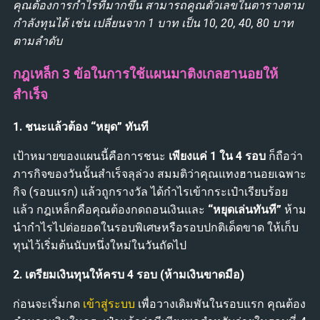
คุณต้องการกำไรที่มากขึ้น สามารถคูณตัวเลขในตารางตาม
กำลังทุนได้ เช่น เปลี่ยนจาก 1 บาท เป็น 10, 20, 40, 80 บาท
ตามลำดับ
กฎเหล็ก 3 ข้อในการใช้แผนมาติงเกลฮานอยให้
สำเร็จ
1. ชนะแล้วต้อง “หยุด” ทันที
เป้าหมายของแผนนี้คือการชนะ
เพียงแค่ 1 ใน 4 รอบ
ก็ถือว่า
ภารกิจของวันนั้นสำเร็จลุล่วง สมมติว่าคุณแทงฮานอยเฉพาะ
กิจ (รอบแรก) แล้วถูกรางวัล ได้กำไรเข้ากระเป๋าเรียบร้อย
แล้ว กฎเหล็กคือคุณต้องกดถอนเงินและ
“หยุดเล่นทันที”
ห้าม
นำกำไรไปต่อยอดในรอบพิเศษหรือรอบปกติเด็ดขาด ให้เก็บ
ทุนไว้เริ่มต้นนับหนึ่งใหม่ในวันถัดไป
2. เตรียมเงินทุนให้ครบ 4 รอบ (ห้ามเงินขาดมือ)
ก่อนจะเริ่มกด
เข้าสู่ระบบ
เพื่อวางเดิมพันในรอบแรก คุณต้อง