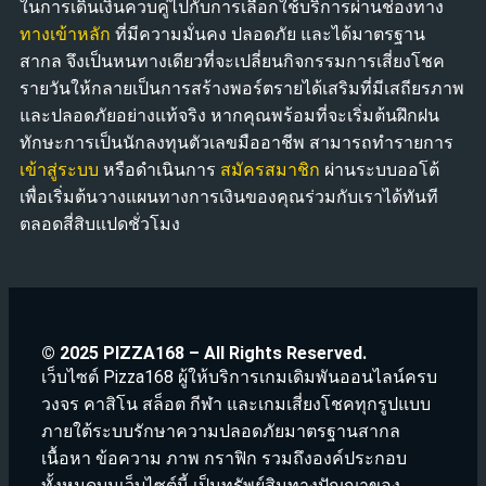
ในการเดินเงินควบคู่ไปกับการเลือกใช้บริการผ่านช่องทาง
ทางเข้าหลัก
ที่มีความมั่นคง ปลอดภัย และได้มาตรฐาน
สากล จึงเป็นหนทางเดียวที่จะเปลี่ยนกิจกรรมการเสี่ยงโชค
รายวันให้กลายเป็นการสร้างพอร์ตรายได้เสริมที่มีเสถียรภาพ
และปลอดภัยอย่างแท้จริง หากคุณพร้อมที่จะเริ่มต้นฝึกฝน
ทักษะการเป็นนักลงทุนตัวเลขมืออาชีพ สามารถทำรายการ
เข้าสู่ระบบ
หรือดำเนินการ
สมัครสมาชิก
ผ่านระบบออโต้
เพื่อเริ่มต้นวางแผนทางการเงินของคุณร่วมกับเราได้ทันที
ตลอดสี่สิบแปดชั่วโมง
© 2025 PIZZA168 – All Rights Reserved.
เว็บไซต์ Pizza168 ผู้ให้บริการเกมเดิมพันออนไลน์ครบ
วงจร คาสิโน สล็อต กีฬา และเกมเสี่ยงโชคทุกรูปแบบ
ภายใต้ระบบรักษาความปลอดภัยมาตรฐานสากล
เนื้อหา ข้อความ ภาพ กราฟิก รวมถึงองค์ประกอบ
ทั้งหมดบนเว็บไซต์นี้ เป็นทรัพย์สินทางปัญญาของ