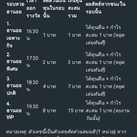
เวลา
สัดส่วนเงิน
เงินทุน
รอบหวย
ผลลัพธ์หากชนะใน
ออก
ทุนในรอบ
สะสม
ฮานอย
รอบนั้น
รางวัล
นั้น
รวม
1.
ได้ทุนคืน + กำไร
ฮานอย
16:30
1 บาท
1 บาท
สะสม 1 บาท
(หยุด
เฉพาะ
น.
เล่นทันที)
กิจ
2.
ได้ทุนคืน + กำไร
17:30
ฮานอย
2 บาท
3 บาท
สะสม 1 บาท
(หยุด
น.
พิเศษ
เล่นทันที)
3.
ได้ทุนคืน + กำไร
18:30
ฮานอย
4 บาท
7 บาท
สะสม 1 บาท
(หยุด
น.
ปกติ
เล่นทันที)
ได้ทุนคืน + กำไร
4.
19:30
ฮานอย
8 บาท
15 บาท
สะสม 1 บาท
(จบงาน
น.
VIP
วันนั้น)
หมายเหตุ: ตัวเลขนี้เป็นตัวเลขสัดส่วนสมมติ (1 หน่วย) หาก