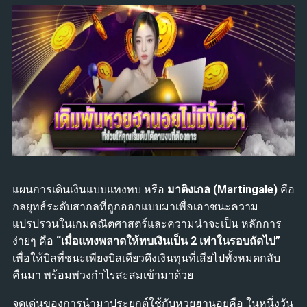
แผนการเดินเงินแบบแทงทบ หรือ
มาติงเกล (Martingale)
คือ
กลยุทธ์ระดับสากลที่ถูกออกแบบมาเพื่อเอาชนะความ
แปรปรวนในเกมคณิตศาสตร์และความน่าจะเป็น หลักการ
ง่ายๆ คือ
“เมื่อแทงพลาดให้ทบเงินเป็น 2 เท่าในรอบถัดไป”
เพื่อให้บิลที่ชนะเพียงบิลเดียวดึงเงินทุนที่เสียไปทั้งหมดกลับ
คืนมา พร้อมพ่วงกำไรสะสมเข้ามาด้วย
จุดเด่นของการนำมาประยุกต์ใช้กับหวยฮานอยคือ ในหนึ่งวัน