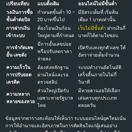
เปรียบเทียบ
แบบดั้งเดิม
ออนไลน์ไม่มีขั้นต่ำ
วงเงินการซื้อ
กำหนดขั้นต่ำ 10 –
มีอิสระเต็มที่ เริ่มต้น
ขั้นต่ำต่อบิล
20 บาทขึ้นไป
เพียง 1 บาทเท่านั้น
การฝากเงิน
ต้องโอนเงินก้อน
เว็บไม่มีขั้นต่ำ
ฝากเงินกี่
เข้าระบบ
ใหญ่ตามที่กำหนด
บาทก็ได้ตามใจชอบ
มีการอั้นเลขบ่อย
การจำกัดเลข
เปิดรับแทงทุกตัวเลข ให้
หรือปรับลดราคา
อั้น เลขดัง
อัตราจ่ายเต็มจำนวน
จ่ายลง
ความเร็วใน
ต้องส่งหลักฐาน
ระบบทำงานอัตโนมัติ
การปรับยอด
ผ่านไลน์และรอ
เสร็จสิ้นภายในไม่กี่
เครดิต
ตรวจสลิป
วินาที
ส่วนใหญ่เปิดรับ
มีหวยฮานอยให้เลือก
ความหลาก
เฉพาะหวยรัฐบาล
เล่นครบทุกประเภท
หลายของหวย
ไทย
ตลอดวัน
ข้อมูลจากตารางสะท้อนให้เห็นว่า ระบบออนไลน์ยุคใหม่เน้น
การให้อำนาจและอิสรภาพในการตัดสินใจแก่ผู้เล่นอย่าง