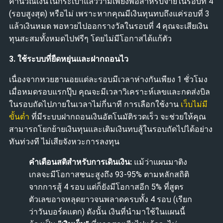
คำนวณเงินในกระเป๋าแล้วว่ามีเพียงพอสำหรับจ่ายในรอบที่ 4
(รอบสูงสุด) หรือไม่ เพราะหากคุณมีเงินทุนทบถึงแค่รอบที่ 3
แล้วเงินหมด พอหวยไปออกรางวัลในรอบที่ 4 คุณจะเสียเงิน
ทุนสะสมทั้งหมดไปฟรีๆ โดยไม่มีโอกาสได้แก้ตัว
3. ใช้ระบบที่ยืดหยุ่นและฝากถอนไว
เนื่องจากหวยฮานอยแต่ละรอบมีเวลาห่างกันเพียง 1 ชั่วโมง
เมื่อหมดรอบแรกปุ๊บ คุณจะมีเวลาวิเคราะห์เลขและกดส่งบิล
ในรอบถัดไปภายในเวลาไม่กี่นาที การเลือกใช้งาน
เว็บไม่มี
ขั้นต่ำ
ที่มีระบบฝากถอนเงินอัตโนมัติรวดเร็ว จะช่วยให้คุณ
สามารถโยกย้ายเงินทุนและเติมเงินทบสู้ในรอบถัดไปได้อย่าง
ทันท่วงที ไม่เสียจังหวะการลงทุน
คำเตือนสติสำหรับการเดินเงิน:
แม้ว่าแผนมาติง
เกลจะมีโอกาสชนะสูงถึง 93-95% ตามหลักสถิติ
จากการสู้ 4 รอบ แต่ก็ยังมีโอกาสอีก 5% ที่สูตร
ตัวเลขอาจหลุดยาวจนพลาดครบทั้ง 4 รอบ (เรียก
ว่าวันบอร์ดแตก) ดังนั้น เงินที่นำมาใช้ในแผนนี้