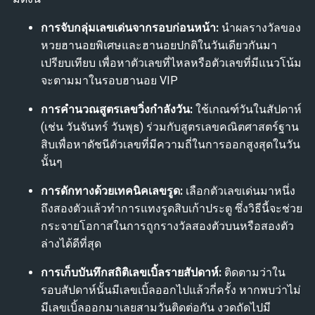
การจับกลุ่มเลขเด่นจากรอบก่อนหน้า:
นำผลรางวัลของ
หวยฮานอยพิเศษและฮานอยปกติในวันเดียวกันมา
เปรียบเทียบ เพื่อหาตัวเลขที่ไหลหรือตัวเลขที่มีแนวโน้ม
จะตามมาในรอบฮานอย VIP
การคำนวณสูตรเลขวิ่งกำลังวัน:
ใช้เกณฑ์วันในสัปดาห์
(เช่น วันจันทร์ วันพุธ) ร่วมกับสูตรเลขคณิตศาสตร์ฐาน
สิบเพื่อหาดัชนีตัวเลขที่มีความถี่ในการออกสูงสุดในวัน
นั้นๆ
การดักทางด้วยเทคนิคเลขรูด:
เลือกตัวเลขเด่นมาหนึ่ง
ถึงสองตัวแล้วทำการแทงรูดสิบเก้าประตู ซึ่งวิธีนี้จะช่วย
กระจายโอกาสในการถูกรางวัลสองตัวบนหรือสองตัว
ล่างได้ดีที่สุด
การเก็บบันทึกสถิติเลขเบิ้ลรายสัปดาห์:
ติดตามว่าใน
รอบสัปดาห์นั้นมีเลขเบิ้ลออกไปแล้วกี่ครั้ง หากพบว่าไม่
มีเลขเบิ้ลออกมาเลยสามวันติดต่อกัน งวดถัดไปมี