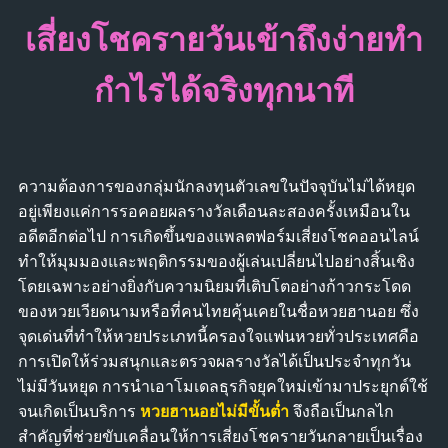
เสี่ยงโชครายวันเข้าถึงง่ายทำ
กำไรได้จริงทุกนาที
ความต้องการของกลุ่มนักลงทุนตัวเลขในปัจจุบันไม่ได้หยุด
อยู่เพียงแค่การรอคอยผลรางวัลเดือนละสองครั้งเหมือนใน
อดีตอีกต่อไป การเกิดขึ้นของแพลตฟอร์มเสี่ยงโชคออนไลน์
ทำให้มุมมองและพฤติกรรมของผู้เล่นเปลี่ยนไปอย่างสิ้นเชิง
โดยเฉพาะอย่างยิ่งกับความนิยมที่เติบโตอย่างก้าวกระโดด
ของหวยเวียดนามหรือที่คนไทยคุ้นเคยในชื่อหวยฮานอย ซึ่ง
จุดเด่นที่ทำให้หวยประเภทนี้ครองใจแฟนหวยทั่วประเทศคือ
การเปิดให้ร่วมสนุกและตรวจผลรางวัลได้เป็นประจำทุกวัน
ไม่มีวันหยุด การนำเอาโมเดลธุรกิจยุคใหม่เข้ามาประยุกต์ใช้
จนเกิดเป็นบริการ
หวยฮานอยไม่มีขั้นต่ำ
จึงถือเป็นกลไก
สำคัญที่ช่วยขับเคลื่อนให้การเสี่ยงโชครายวันกลายเป็นเรื่อง