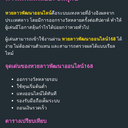
หวยลาวพัฒนาออนไลน์
คือระบบแทงหวยที่อ้างอิงผลจาก
ประเทศลาว โดยมีการออกรางวัลหลายครั้งต่อสัปดาห์ ทำให้
ผู้เล่นมีโอกาสลุ้นกำไรได้บ่อยกว่าหวยทั่วไป
ผู้เล่นสามารถเข้าใช้งานผ่าน
หวยลาวพัฒนาออนไลน์168
ได้
ง่าย ไม่ต้องผ่านตัวแทน และสามารถตรวจผลได้แบบเรียล
ไทม์
จุดเด่นของหวยลาวพัฒนาออนไลน์168
ออกรางวัลหลายรอบ
ใช้ทุนเริ่มต้นต่ำ
แทงออนไลน์ได้ทันที
รองรับมือถือเต็มระบบ
ถอนเงินรวดเร็ว
ตารางเปรียบเทียบ