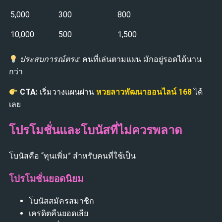
5,000
300
800
10,000
500
1,500
ประสบการณ์ตรง:
คนที่เล่นตามแผน มักอยู่รอดได้นาน
กว่า
CTA:
เริ่มวางแผนผ่าน
หวยลาวพัฒนาออนไลน์ 168
ได้
เลย
โปรโมชั่นและโบนัสที่ไม่ควรพลาด
โบนัสคือ “ทุนเพิ่ม” สำหรับคนที่ใช้เป็น
โปรโมชั่นยอดนิยม
โบนัสสมัครสมาชิก
เครดิตคืนยอดเสีย