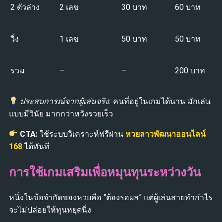
2 ตัวล่าง
2 เลข
30 บาท
60 บาท
วิ่ง
1 เลข
50 บาท
50 บาท
รวม
–
–
200 บาท
ประสบการณ์จากผู้เล่นจริง:
คนที่อยู่ในเกมได้นาน มักเล่น
แบบมีวินัย มากกว่าหวังรวยเร็ว
CTA:
ใช้ระบบวิเคราะห์ฟรีผ่าน
หวยลาวพัฒนาออนไลน์
168
ได้ทันที
การใช้เกมเสริมเพื่อหมุนทุนระหว่างวัน
หนึ่งในข้อจำกัดของหวยคือ “ต้องรอผล” แต่ผู้เล่นสายทำกำไร
จะไม่ปล่อยให้ทุนหยุดนิ่ง