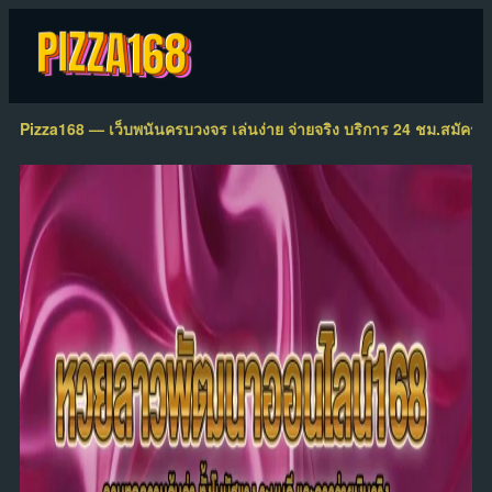
Pizza168 — เว็บพนันครบวงจร เล่นง่าย จ่ายจริง บริการ 24 ชม.
สมัครสม