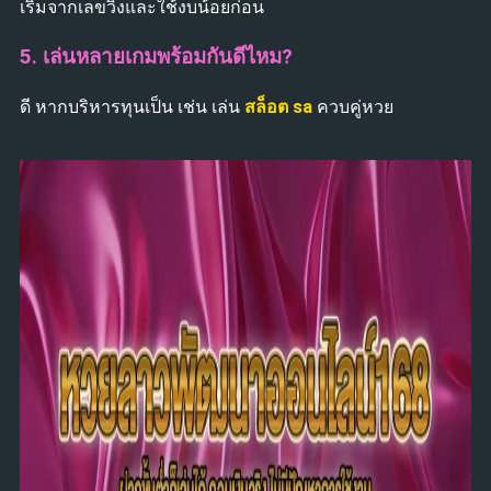
เริ่มจากเลขวิ่งและใช้งบน้อยก่อน
5. เล่นหลายเกมพร้อมกันดีไหม?
ดี หากบริหารทุนเป็น เช่น เล่น
สล็อต sa
ควบคู่หวย