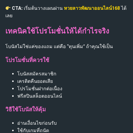
CTA:
เริ่มต้นวางแผนผ่าน
หวยลาวพัฒนาออนไลน์168
ได้
เลย
เทคนิคใช้โปรโมชั่นให้ได้กำไรจริง
โบนัสไม่ใช่แค่ของแถม แต่คือ “ทุนเพิ่ม” ถ้าคุณใช้เป็น
โปรโมชั่นที่ควรใช้
โบนัสสมัครสมาชิก
เครดิตคืนยอดเสีย
โปรโมชั่นฝากต่อเนื่อง
ฟรีสปินสล็อตออนไลน์
วิธีใช้โบนัสให้คุ้ม
อ่านเงื่อนไขก่อนรับ
ใช้กับเกมที่ถนัด