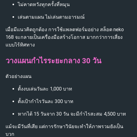
ไม่คาดหวังทุกครั้งที่หมุน
เล่นตามแผน ไม่เล่นตามอารมณ์
เมื่อมีแนวคิดถูกต้อง การใช้แพลตฟอร์มอย่าง สล็อต neko
168 จะกลายเป็นเครื่องมือสร้างโอกาส มากกว่าการเสี่ยง
แบบไร้ทิศทาง
วางแผนกำไรระยะกลาง 30 วัน
ตัวอย่างแผน
ตั้งงบเล่นวันละ 1,000 บาท
ตั้งเป้ากำไรวันละ 300 บาท
หากได้ 15 วันจาก 30 วัน จะมีกำไรสะสม 4,500 บาท
แม้จะมีวันที่เสีย แต่การรักษาวินัยจะทำให้ภาพรวมยังเป็น
บวก