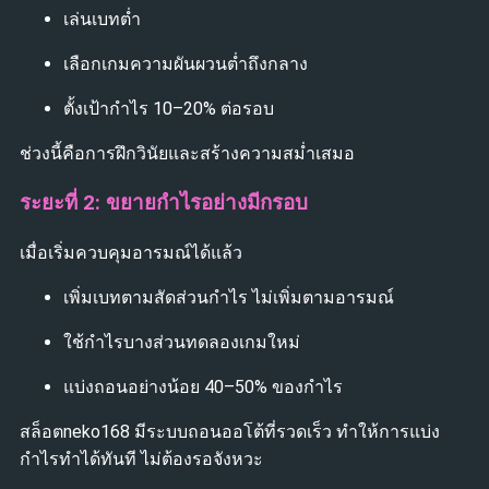
เล่นเบทต่ำ
เลือกเกมความผันผวนต่ำถึงกลาง
ตั้งเป้ากำไร 10–20% ต่อรอบ
ช่วงนี้คือการฝึกวินัยและสร้างความสม่ำเสมอ
ระยะที่ 2: ขยายกำไรอย่างมีกรอบ
เมื่อเริ่มควบคุมอารมณ์ได้แล้ว
เพิ่มเบทตามสัดส่วนกำไร ไม่เพิ่มตามอารมณ์
ใช้กำไรบางส่วนทดลองเกมใหม่
แบ่งถอนอย่างน้อย 40–50% ของกำไร
สล็อตneko168 มีระบบถอนออโต้ที่รวดเร็ว ทำให้การแบ่ง
กำไรทำได้ทันที ไม่ต้องรอจังหวะ