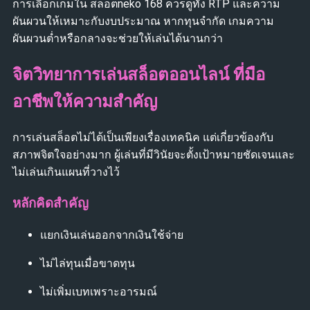
การเลือกเกมใน สล็อตneko 168 ควรดูทั้ง RTP และความ
ผันผวนให้เหมาะกับงบประมาณ หากทุนจำกัด เกมความ
ผันผวนต่ำหรือกลางจะช่วยให้เล่นได้นานกว่า
จิตวิทยาการเล่นสล็อตออนไลน์ ที่มือ
อาชีพให้ความสำคัญ
การเล่นสล็อตไม่ได้เป็นเพียงเรื่องเทคนิค แต่เกี่ยวข้องกับ
สภาพจิตใจอย่างมาก ผู้เล่นที่มีวินัยจะตั้งเป้าหมายชัดเจนและ
ไม่เล่นเกินแผนที่วางไว้
หลักคิดสำคัญ
แยกเงินเล่นออกจากเงินใช้จ่าย
ไม่ไล่ทุนเมื่อขาดทุน
ไม่เพิ่มเบทเพราะอารมณ์