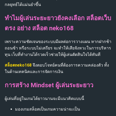
กลยุทธ์ได้แม่นยำขึ้น
ทำไมผู้เล่นระยะยาวยังคงเลือก สล็อตเว็บ
ตรง อย่าง สล็อต neko168
เพราะความชัดเจนของระบบมีผลต่อการวางแผน หากฝากช้า
ถอนช้า หรือระบบไม่เสถียร จะทำให้เสียจังหวะในการบริหาร
ทุน เว็บที่ทำงานได้รวดเร็วช่วยให้ผู้เล่นตัดสินใจได้ทันที
สล็อตneko168
จึงตอบโจทย์คนที่ต้องการความคล่องตัว ทั้ง
ในด้านเทคนิคและการจัดการเงิน
การสร้าง Mindset ผู้เล่นระยะยาว
ผู้เล่นที่อยู่ในเกมได้ยาวนานจะมีแนวคิดแบบนี้
มองเกมสล็อตเป็นเกมความน่าจะเป็น