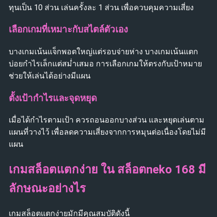
ทุนเป็น 10 ส่วน เล่นครั้งละ 1 ส่วน เพื่อควบคุมความเสี่ยง
เลือกเกมที่เหมาะกับสไตล์ตัวเอง
บางเกมเน้นแจ็กพอตใหญ่แต่รอบจ่ายห่าง บางเกมเน้นแตก
บ่อยกำไรเล็กแต่สม่ำเสมอ การเลือกเกมให้ตรงกับเป้าหมาย
ช่วยให้เล่นได้อย่างมีแผน
ตั้งเป้ากำไรและจุดหยุด
เมื่อได้กำไรตามเป้า ควรถอนออกบางส่วน และหยุดเล่นตาม
แผนที่วางไว้ เพื่อลดความเสี่ยงจากการหมุนต่อเนื่องโดยไม่มี
แผน
เกมสล็อตแตกง่าย ใน สล็อตneko 168 มี
ลักษณะอย่างไร
เกมสล็อตแตกง่ายมักมีคุณสมบัติดังนี้