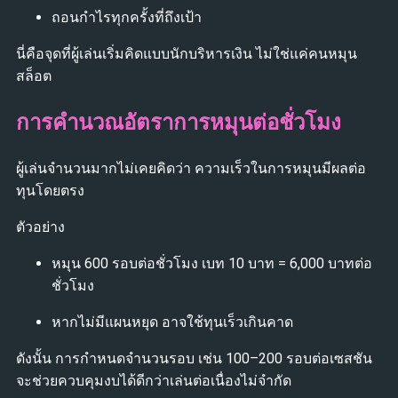
ถอนกำไรทุกครั้งที่ถึงเป้า
นี่คือจุดที่ผู้เล่นเริ่มคิดแบบนักบริหารเงิน ไม่ใช่แค่คนหมุน
สล็อต
การคำนวณอัตราการหมุนต่อชั่วโมง
ผู้เล่นจำนวนมากไม่เคยคิดว่า ความเร็วในการหมุนมีผลต่อ
ทุนโดยตรง
ตัวอย่าง
หมุน 600 รอบต่อชั่วโมง เบท 10 บาท = 6,000 บาทต่อ
ชั่วโมง
หากไม่มีแผนหยุด อาจใช้ทุนเร็วเกินคาด
ดังนั้น การกำหนดจำนวนรอบ เช่น 100–200 รอบต่อเซสชัน
จะช่วยควบคุมงบได้ดีกว่าเล่นต่อเนื่องไม่จำกัด