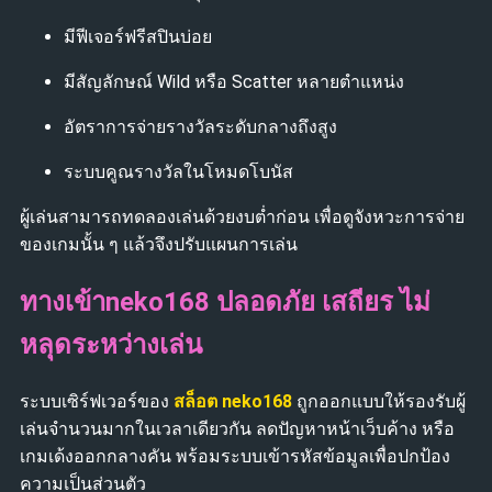
มีฟีเจอร์ฟรีสปินบ่อย
มีสัญลักษณ์ Wild หรือ Scatter หลายตำแหน่ง
อัตราการจ่ายรางวัลระดับกลางถึงสูง
ระบบคูณรางวัลในโหมดโบนัส
ผู้เล่นสามารถทดลองเล่นด้วยงบต่ำก่อน เพื่อดูจังหวะการจ่าย
ของเกมนั้น ๆ แล้วจึงปรับแผนการเล่น
ทางเข้าneko168 ปลอดภัย เสถียร ไม่
หลุดระหว่างเล่น
ระบบเซิร์ฟเวอร์ของ
สล็อต neko168
ถูกออกแบบให้รองรับผู้
เล่นจำนวนมากในเวลาเดียวกัน ลดปัญหาหน้าเว็บค้าง หรือ
เกมเด้งออกกลางคัน พร้อมระบบเข้ารหัสข้อมูลเพื่อปกป้อง
ความเป็นส่วนตัว