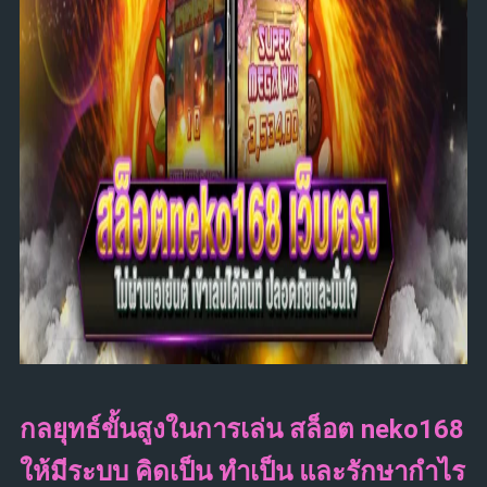
กลยุทธ์ขั้นสูงในการเล่น สล็อต neko168
ให้มีระบบ คิดเป็น ทำเป็น และรักษากำไร