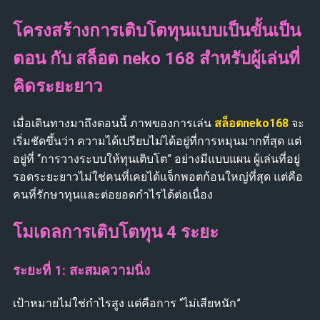
โครงสร้างการเติบโตทุนแบบเป็นขั้นเป็น
ตอน กับ สล็อต neko 168 สำหรับผู้เล่นที่
คิดระยะยาว
เมื่อเดินทางมาถึงตอนนี้ ภาพของการเล่น
สล็อตneko168
จะ
เริ่มชัดขึ้นว่า ความได้เปรียบไม่ได้อยู่ที่การหมุนมากที่สุด แต่
อยู่ที่ “การวางระบบให้ทุนเติบโต” อย่างมีแบบแผน ผู้เล่นที่อยู่
รอดระยะยาวไม่ใช่คนที่เคยได้แจ็กพอตก้อนใหญ่ที่สุด แต่คือ
คนที่รักษาทุนและต่อยอดกำไรได้ต่อเนื่อง
โมเดลการเติบโตทุน 4 ระยะ
ระยะที่ 1: สะสมความนิ่ง
เป้าหมายไม่ใช่กำไรสูง แต่คือการ “ไม่เสียหนัก”