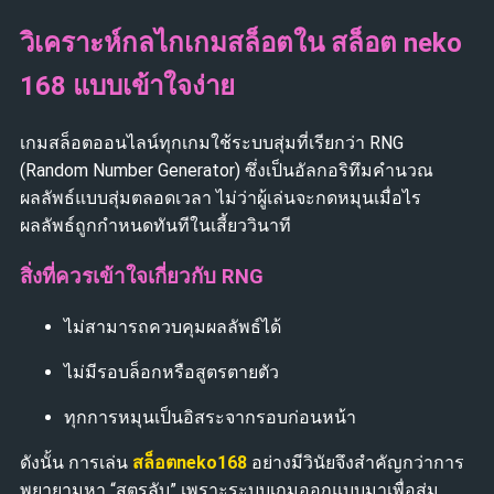
วิเคราะห์กลไกเกมสล็อตใน สล็อต neko
168 แบบเข้าใจง่าย
เกมสล็อตออนไลน์ทุกเกมใช้ระบบสุ่มที่เรียกว่า RNG
(Random Number Generator) ซึ่งเป็นอัลกอริทึมคำนวณ
ผลลัพธ์แบบสุ่มตลอดเวลา ไม่ว่าผู้เล่นจะกดหมุนเมื่อไร
ผลลัพธ์ถูกกำหนดทันทีในเสี้ยววินาที
สิ่งที่ควรเข้าใจเกี่ยวกับ RNG
ไม่สามารถควบคุมผลลัพธ์ได้
ไม่มีรอบล็อกหรือสูตรตายตัว
ทุกการหมุนเป็นอิสระจากรอบก่อนหน้า
ดังนั้น การเล่น
สล็อตneko168
อย่างมีวินัยจึงสำคัญกว่าการ
พยายามหา “สูตรลับ” เพราะระบบเกมออกแบบมาเพื่อสุ่ม