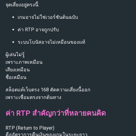
จุดเสี่ยงอยู่ตรงนี้:
เกมอาจไม่ใช่เวอร์ชันต้นฉบับ
ค่า RTP อาจถูกปรับ
ระบบโบนัสอาจไม่เหมือนของแท้
ผู้เล่นไม่รู้
เพราะภาพเหมือน
เสียงเหมือน
ชื่อเหมือน
สล็อตแท้เว็บตรง 168 ตัดความเสี่ยงนี้ออก
เพราะเชื่อมตรงจากต้นทาง
ค่า RTP สำคัญกว่าที่หลายคนคิด
RTP (Return to Player)
คืออัตราการคืนเงินของเกมในระยะยาว