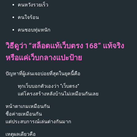
คนหวังรวยเร็ว
คนใจร้อน
คนชอบทุ่มหนัก
วิธีดูว่า “สล็อตแท้เว็บตรง 168” แท้จริง
หรือแค่เว็บกลางแปะป้าย
ปัญหาที่ผู้เล่นเจอบ่อยที่สุดในยุคนี้คือ
ทุกเว็บบอกตัวเองว่า “เว็บตรง”
แต่โครงสร้างหลังบ้านไม่เหมือนกันเลย
หน้าตาเกมเหมือนกัน
ชื่อค่ายเหมือนกัน
แต่ประสบการณ์เล่นต่างกันมาก
เหตุผลเดียวคือ