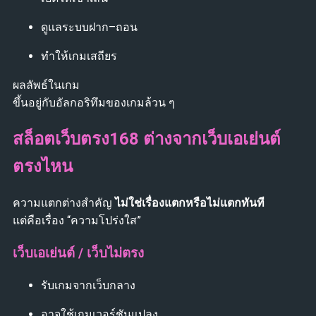
ดูแลระบบฝาก–ถอน
ทำให้เกมเสถียร
ผลลัพธ์ในเกม
ขึ้นอยู่กับอัลกอริทึมของเกมล้วน ๆ
สล็อตเว็บตรง168 ต่างจากเว็บเอเย่นต์
ตรงไหน
ความแตกต่างสำคัญ
ไม่ใช่เรื่องแตกหรือไม่แตกทันที
แต่คือเรื่อง “ความโปร่งใส”
เว็บเอเย่นต์ / เว็บไม่ตรง
รับเกมจากเว็บกลาง
อาจใช้เกมเวอร์ชันแปลง