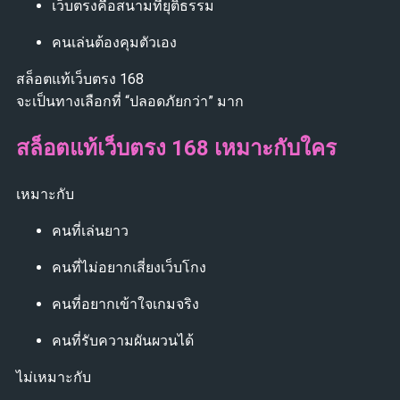
เว็บตรงคือสนามที่ยุติธรรม
คนเล่นต้องคุมตัวเอง
สล็อตแท้เว็บตรง 168
จะเป็นทางเลือกที่ “ปลอดภัยกว่า” มาก
สล็อตแท้เว็บตรง 168 เหมาะกับใคร
เหมาะกับ
คนที่เล่นยาว
คนที่ไม่อยากเสี่ยงเว็บโกง
คนที่อยากเข้าใจเกมจริง
คนที่รับความผันผวนได้
ไม่เหมาะกับ