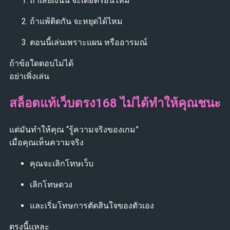
ถ้าเสียเงินนี้ จะเดือดร้อนไหม
ถ้าแพ้ติดกัน จะหยุดได้ไหม
ตอนนี้เล่นเพราะแผน หรืออารมณ์
ถ้าข้อใดตอบไม่ได้
อย่าเพิ่งเล่น
สล็อตแท้เว็บตรง168 ไม่ได้ทำให้คุณชนะ
แต่มันทำให้คุณ “รู้ความจริงของเกม”
เมื่อคุณเห็นความจริง
คุณจะเลิกโทษเว็บ
เลิกโทษดวง
และเริ่มโทษการตัดสินใจของตัวเอง
ตรงนี้แหละ