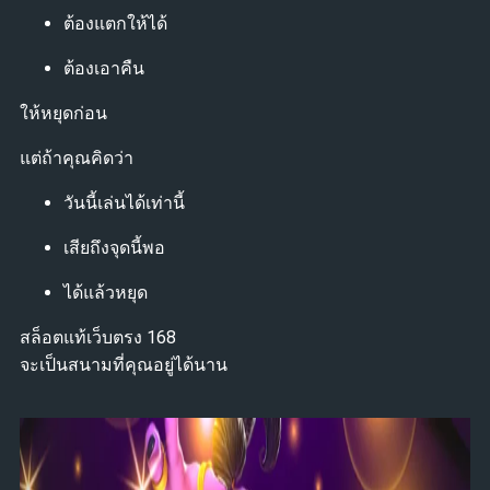
ต้องแตกให้ได้
ต้องเอาคืน
ให้หยุดก่อน
แต่ถ้าคุณคิดว่า
วันนี้เล่นได้เท่านี้
เสียถึงจุดนี้พอ
ได้แล้วหยุด
สล็อตแท้เว็บตรง 168
จะเป็นสนามที่คุณอยู่ได้นาน