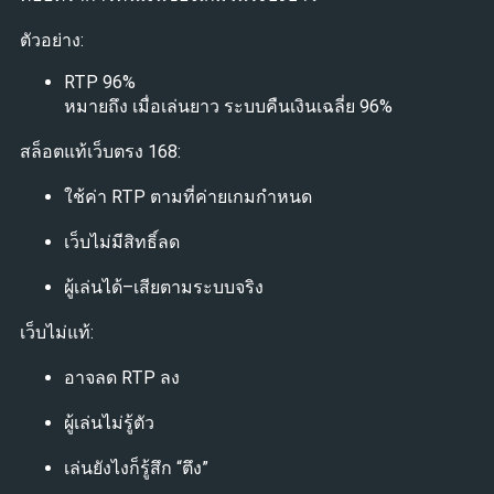
ตัวอย่าง:
RTP 96%
หมายถึง เมื่อเล่นยาว ระบบคืนเงินเฉลี่ย 96%
สล็อตแท้เว็บตรง 168:
ใช้ค่า RTP ตามที่ค่ายเกมกำหนด
เว็บไม่มีสิทธิ์ลด
ผู้เล่นได้–เสียตามระบบจริง
เว็บไม่แท้:
อาจลด RTP ลง
ผู้เล่นไม่รู้ตัว
เล่นยังไงก็รู้สึก “ตึง”