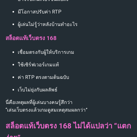
มีโอกาสปรับค่า RTP
ผู้เล่นไม่รู้ว่าหลังบ้านทำอะไร
สล็อตแท้เว็บตรง 168
เชื่อมตรงกับผู้ให้บริการเกม
ใช้เซิร์ฟเวอร์เกมแท้
ค่า RTP ตรงตามต้นฉบับ
เว็บไม่ยุ่งกับผลลัพธ์
นี่คือเหตุผลที่ผู้เล่นบางคนรู้สึกว่า
“เล่นเว็บตรงแล้วเกมดูสมเหตุสมผลกว่า”
สล็อตแท้เว็บตรง 168 ไม่ได้แปลว่า “แตก