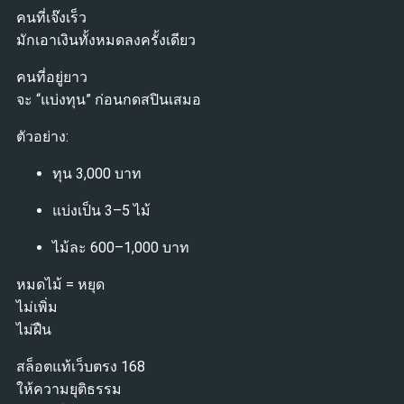
คนที่เจ๊งเร็ว
มักเอาเงินทั้งหมดลงครั้งเดียว
คนที่อยู่ยาว
จะ “แบ่งทุน” ก่อนกดสปินเสมอ
ตัวอย่าง:
ทุน 3,000 บาท
แบ่งเป็น 3–5 ไม้
ไม้ละ 600–1,000 บาท
หมดไม้ = หยุด
ไม่เพิ่ม
ไม่ฝืน
สล็อตแท้เว็บตรง 168
ให้ความยุติธรรม