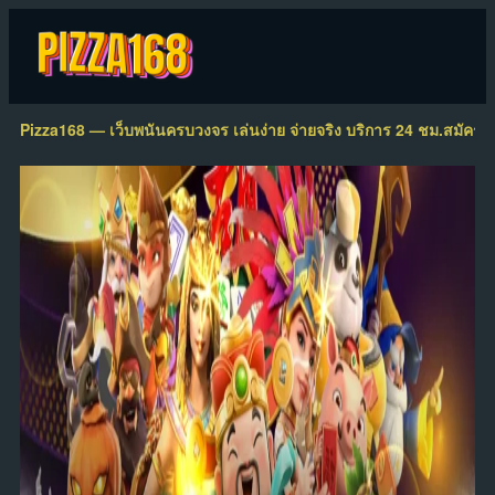
Pizza168 — เว็บพนันครบวงจร เล่นง่าย จ่ายจริง บริการ 24 ชม.
สมัครสม