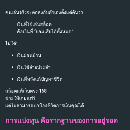
คนเล่นจริงจะตกลงกับตัวเองตั้งแต่ต้นว่า
เงินที่ใช้เล่นสล็อต
คือเงินที่ “ยอมเสียได้ทั้งหมด”
ไม่ใช่:
เงินผ่อนบ้าน
เงินใช้จ่ายประจำ
เงินที่หวังแก้ปัญหาชีวิต
สล็อตแท้เว็บตรง 168
ช่วยให้เกมแฟร์
แต่ไม่สามารถปกป้องชีวิตการเงินคุณได้
การแบ่งทุน คือรากฐานของการอยู่รอด