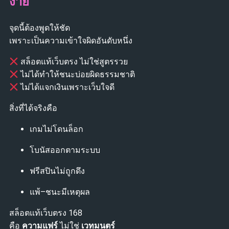
ง่าย”
จุดนี้ต้องพูดให้ชัด
เพราะเป็นความเข้าใจผิดอันดับหนึ่ง
สล็อตแท้เว็บตรง ไม่ใช่สูตรรวย
ไม่ได้ทำให้ชนะบ่อยผิดธรรมชาติ
ไม่ได้แจกเงินเพราะเว็บใจดี
สิ่งที่ได้จริงคือ
เกมไม่โดนล็อก
โบนัสออกตามระบบ
ฟรีสปินไม่ถูกดึง
แพ้–ชนะมีเหตุผล
สล็อตแท้เว็บตรง 168
คือ
ความแฟร์
ไม่ใช่
เวทมนตร์