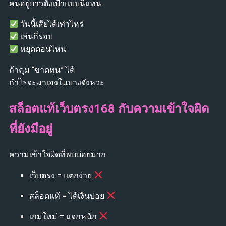
คนอยู่ยาวตั้งเป้าแบบนี้แทน
วันนี้เสียได้เท่าไหร่
เล่นกี่รอบ
หยุดตอนไหน
ถ้าคุม “ขาดทุน” ได้
กำไรจะมาเองในบางจังหวะ
สล็อตแท้เว็บตรง168 กับความเข้าใจผิด
ที่ยังมีอยู่
ความเข้าใจผิดที่พบบ่อยมาก
เว็บตรง = แตกง่าย
สล็อตแท้ = ได้เงินบ่อย
เกมใหม่ = แจกหนัก