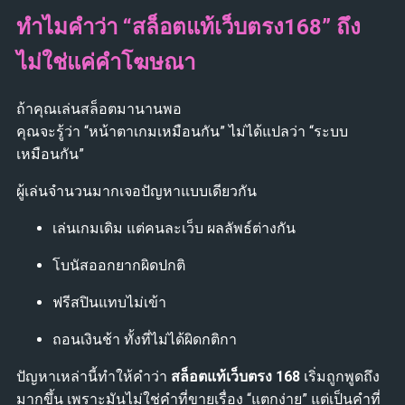
ทำไมคำว่า “สล็อตแท้เว็บตรง168” ถึง
ไม่ใช่แค่คำโฆษณา
ถ้าคุณเล่นสล็อตมานานพอ
คุณจะรู้ว่า “หน้าตาเกมเหมือนกัน” ไม่ได้แปลว่า “ระบบ
เหมือนกัน”
ผู้เล่นจำนวนมากเจอปัญหาแบบเดียวกัน
เล่นเกมเดิม แต่คนละเว็บ ผลลัพธ์ต่างกัน
โบนัสออกยากผิดปกติ
ฟรีสปินแทบไม่เข้า
ถอนเงินช้า ทั้งที่ไม่ได้ผิดกติกา
ปัญหาเหล่านี้ทำให้คำว่า
สล็อตแท้เว็บตรง 168
เริ่มถูกพูดถึง
มากขึ้น เพราะมันไม่ใช่คำที่ขายเรื่อง “แตกง่าย” แต่เป็นคำที่