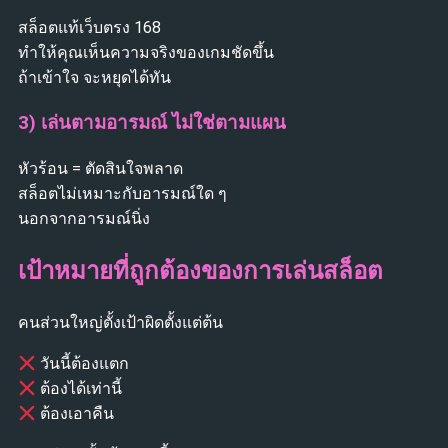
สล็อตแท้เว็บตรง 168
ทำให้คุณเห็นความจริงของเกมชัดขึ้น
ถ้าเข้าใจ จะหยุดได้ทัน
3) เล่นตามอารมณ์ ไม่ใช่ตามแผน
หัวร้อน = ตัดสินใจพลาด
สล็อตไม่เหมาะกับอารมณ์ใด ๆ
นอกจากอารมณ์นิ่ง
เป้าหมายที่ถูกต้องของการเล่นสล็อต
คนส่วนใหญ่ตั้งเป้าผิดตั้งแต่ต้น
วันนี้ต้องแตก
ต้องได้เท่านี้
ต้องเอาคืน