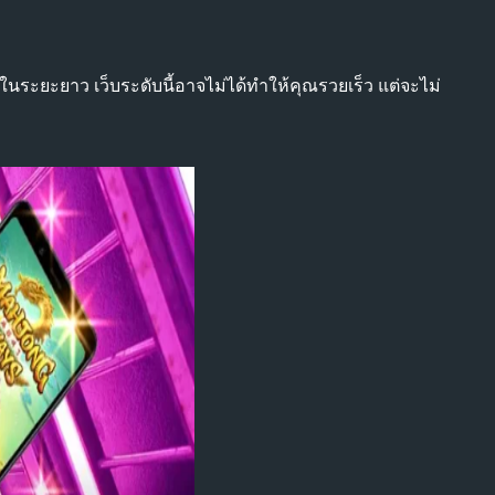
ียใจในระยะยาว เว็บระดับนี้อาจไม่ได้ทำให้คุณรวยเร็ว แต่จะไม่