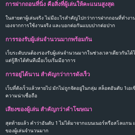
การฝากถอนที่นิ่ง คือสิ่งที่ผู้เล่นให้คะแนนสูงสุด
ในสายตาผู้เล่นจริง ไม่มีอะไรสำคัญไปกว่าการฝากถอนที่ทำงานได้ต
เองจากการใช้งานจริง และบอกต่อกันแบบปากต่อปาก
การรองรับผู้เล่นจำนวนมากพร้อมกัน
เว็บระดับบนต้องรองรับผู้เล่นจำนวนมากในช่วงเวลาเดียวกันได้โดยไ
แต่รู้สึกได้ทันทีเมื่อเว็บเริ่มมีอาการ
การอยู่ได้นาน สำคัญกว่าการดังเร็ว
เว็บที่ดังเร็วแล้วหายไป มักไม่ถูกจัดอยู่ในกลุ่ม สล็อตอันดับ 1
ความน่าเชื่อถือ
เสียงของผู้เล่น สำคัญกว่าคำโฆษณา
สุดท้ายแล้ว คำว่าอันดับ 1 ไม่ได้มาจากแบนเนอร์หรือสโลแกน แต่
ของผู้เล่นจำนวนมาก