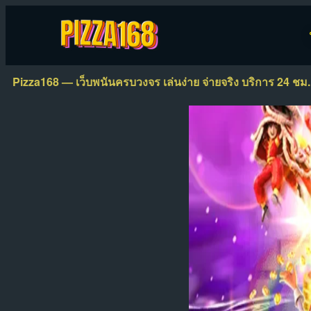
Pizza168 — เว็บพนันครบวงจร เล่นง่าย จ่ายจริง บริการ 24 ชม.