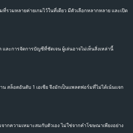
ร์มที่รวมหลายค่ายเกมไว้ในที่เดียว มีตัวเลือกหลากหลาย และเปิด
ละการจัดการบัญชีที่ชัดเจน ผู้เล่นอาจไม่เห็นสิ่งเหล่านี้
าน สล็อตอันดับ 1 เอเชีย จึงมักเป็นแพลตฟอร์มที่ไม่ได้เน้นแจก
ตฟอร์มจากความเหมาะสมกับตัวเอง ไม่ใช่จากคำโฆษณาเพียงอย่าง