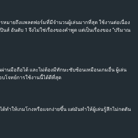
ควรหมายถึงแพลตฟอร์มที่มีจำนวนผู้เล่นมากที่สุด ใช้งานต่อเนื่อง
์ อันดับ 1 จึงไม่ใช่เรื่องของคำพูด แต่เป็นเรื่องของ “ปริมาณ
นผ่านมือถือได้ และไม่ต้องมีทักษะซับซ้อนเหมือนเกมอื่น ผู้เล่น
จทย์การใช้งานนี้ได้ดีที่สุด
ด้ทำให้เกมโกงหรือแจกง่ายขึ้น แต่มันทำให้ผู้เล่นรู้สึกไม่กดดัน