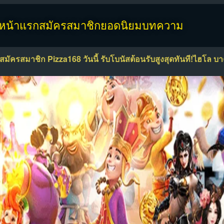
หน้าแรก
สมัครสมาชิก
ยอดนิยม
บทความ
สมัครสมาชิก Pizza168 วันนี้ รับโบนัสต้อนรับสูงสุดทันที!
ไฮโล บา