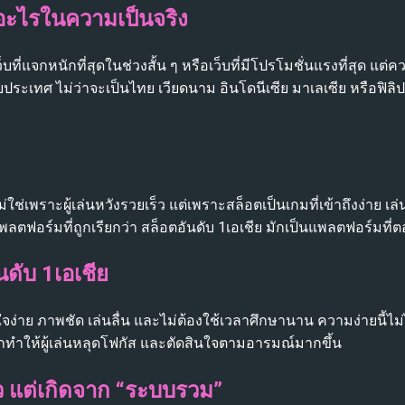
งอะไรในความเป็นจริง
ที่แจกหนักที่สุดในช่วงสั้น ๆ หรือเว็บที่มีโปรโมชั่นแรงที่สุด แต่
ทศ ไม่ว่าจะเป็นไทย เวียดนาม อินโดนีเซีย มาเลเซีย หรือฟิลิปปินส
ใช่เพราะผู้เล่นหวังรวยเร็ว แต่เพราะสล็อตเป็นเกมที่เข้าถึงง่าย เล่
์มที่ถูกเรียกว่า สล็อตอันดับ 1เอเชีย มักเป็นแพลตฟอร์มที่ตอบโ
ดับ 1เอเชีย
าใจง่าย ภาพชัด เล่นลื่น และไม่ต้องใช้เวลาศึกษานาน ความง่ายนี้ไม่ไ
กทำให้ผู้เล่นหลุดโฟกัส และตัดสินใจตามอารมณ์มากขึ้น
ยว แต่เกิดจาก “ระบบรวม”