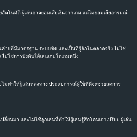
อัตโนมัติ ผู้เล่นอาจยอมเสียเงินจากเกม แต่ไม่ยอมเสียอารมณ์
่ายที่มีมาตรฐาน ระบบชัด และเป็นที่รู้จักในตลาดจริง ไม่ใช่
อง ไม่ใช่การบังคับให้เล่นเกมใดเกมหนึ่ง
 และไม่ทำให้ผู้เล่นหลงทาง ประสบการณ์ผู้ใช้ที่ดีจะช่วยลดการ
ี่ยนมา และไม่ใช้ลูกเล่นที่ทำให้ผู้เล่นรู้สึกโดนเอาเปรียบ ผู้เล่น