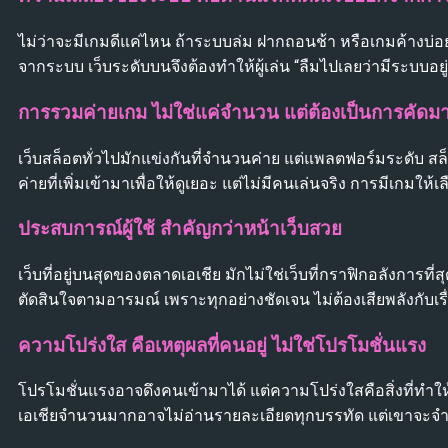
ไม่ว่าจะมีเกมดีแค่ไหน ถ้าระบบล่ม ฝากถอนช้า หรือเกมค้างบ่อ
จากระบบ เว็บระดับบนจึงต้องทำให้ผู้เล่น “ลืมไปเลยว่ามีระบบอย
การรวมค่ายเกม ไม่ใช่แค่จำนวน แต่ต้องเป็นการคัดม
เว็บสล็อตทั่วไปมักแข่งกันที่จำนวนค่าย แต่แพลตฟอร์มระดับ สล็
ค่ายที่เพิ่มเข้ามาเพื่อให้ดูเยอะ แต่ไม่มีคนเล่นจริง การมีเกมให
ประสบการณ์ผู้ใช้ สำคัญกว่าหน้าเว็บสวย
เว็บที่อยู่บนสุดของตลาดเอเชีย มักไม่ใช่เว็บที่กราฟิกอลังการที่
ตัดสินใจตามอารมณ์ เพราะทุกอย่างชัดเจน ไม่ต้องเสียพลังกับเรื่
ความโปร่งใส คือเหตุผลที่คนอยู่ ไม่ใช่โปรโมชั่นแรง
โปรโมชั่นแรงอาจดึงคนเข้ามาได้ แต่ความโปร่งใสคือสิ่งที่ทำให้คนอย
เอเชียจำนวนมากอาจไม่อ่านรายละเอียดทุกบรรทัด แต่เขาจะจำได้ทั