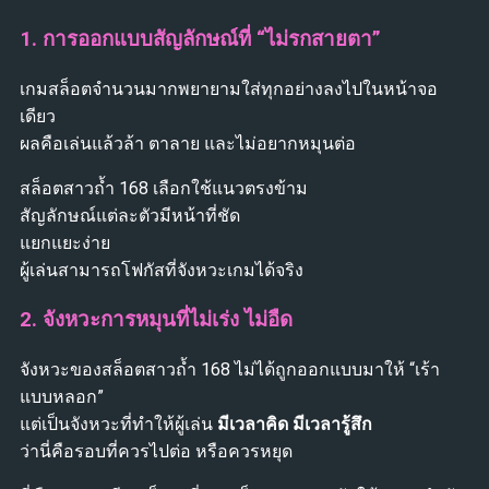
1. การออกแบบสัญลักษณ์ที่ “ไม่รกสายตา”
เกมสล็อตจำนวนมากพยายามใส่ทุกอย่างลงไปในหน้าจอ
เดียว
ผลคือเล่นแล้วล้า ตาลาย และไม่อยากหมุนต่อ
สล็อตสาวถ้ำ 168 เลือกใช้แนวตรงข้าม
สัญลักษณ์แต่ละตัวมีหน้าที่ชัด
แยกแยะง่าย
ผู้เล่นสามารถโฟกัสที่จังหวะเกมได้จริง
2. จังหวะการหมุนที่ไม่เร่ง ไม่อืด
จังหวะของสล็อตสาวถ้ำ 168 ไม่ได้ถูกออกแบบมาให้ “เร้า
แบบหลอก”
แต่เป็นจังหวะที่ทำให้ผู้เล่น
มีเวลาคิด มีเวลารู้สึก
ว่านี่คือรอบที่ควรไปต่อ หรือควรหยุด