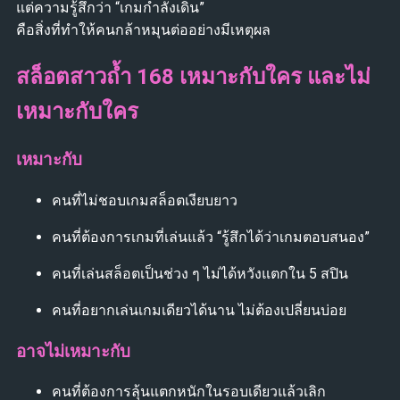
แต่ความรู้สึกว่า “เกมกำลังเดิน”
คือสิ่งที่ทำให้คนกล้าหมุนต่ออย่างมีเหตุผล
สล็อตสาวถ้ำ 168 เหมาะกับใคร และไม่
เหมาะกับใคร
เหมาะกับ
คนที่ไม่ชอบเกมสล็อตเงียบยาว
คนที่ต้องการเกมที่เล่นแล้ว “รู้สึกได้ว่าเกมตอบสนอง”
คนที่เล่นสล็อตเป็นช่วง ๆ ไม่ได้หวังแตกใน 5 สปิน
คนที่อยากเล่นเกมเดียวได้นาน ไม่ต้องเปลี่ยนบ่อย
อาจไม่เหมาะกับ
คนที่ต้องการลุ้นแตกหนักในรอบเดียวแล้วเลิก