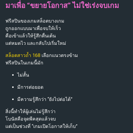
มาเพื่อ “ขยายโอกาส” ไม่ใช่เร่งจบเกม
ฟรีสปินของเกมสล็อตบางเกม
ถูกออกแบบมาเพื่อจบให้เร็ว
คือเข้าแล้วให้รู้สึกตื่นเต้น
แต่หมดไว และกลับไปเริ่มใหม่
สล็อตสาวถ้ำ 168
เลือกแนวตรงข้าม
ฟรีสปินในเกมนี้มัก
ไม่สั้น
มีการต่อยอด
มีความรู้สึกว่า “ยังไปต่อได้”
สิ่งนี้ทำให้ผู้เล่นไม่รู้สึกว่า
โบนัสคือจุดพีคสุดแล้วจบ
แต่เป็นช่วงที่ “เกมเปิดโอกาสให้เก็บ”