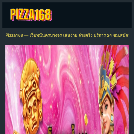
Pizza168 — เว็บพนันครบวงจร เล่นง่าย จ่ายจริง บริการ 24 ชม.
สมัครสม