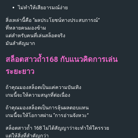
ไม่ทำให้เสียอารมณ์ง่าย
สิ่งเหล่านี้คือ “ผลประโยชน์ทางประสบการณ์”
ที่หลายคนมองข้าม
แต่สำหรับคนที่เล่นสล็อตจริง
มันสำคัญมาก
สล็อตสาวถ้ำ168 กับแนวคิดการเล่น
ระยะยาว
ถ้าคุณมองสล็อตเป็นแค่ความบันเทิง
เกมนี้จะให้ความสนุกที่ต่อเนื่อง
ถ้าคุณมองสล็อตเป็นการลุ้นผลตอบแทน
เกมนี้จะให้โอกาสผ่าน “การอ่านจังหวะ”
สล็อตสาวถ้ำ 168 ไม่ได้สัญญาว่าจะทำให้ใครรวย
แต่ให้สิ่งที่สำคัญกว่า