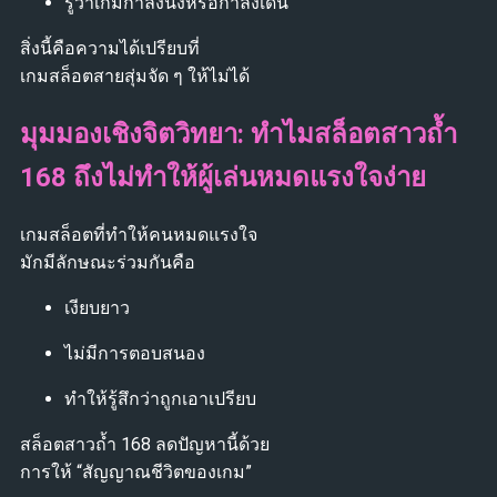
รู้ว่าเกมกำลังนิ่งหรือกำลังเดิน
สิ่งนี้คือความได้เปรียบที่
เกมสล็อตสายสุ่มจัด ๆ ให้ไม่ได้
มุมมองเชิงจิตวิทยา: ทำไมสล็อตสาวถ้ำ
168 ถึงไม่ทำให้ผู้เล่นหมดแรงใจง่าย
เกมสล็อตที่ทำให้คนหมดแรงใจ
มักมีลักษณะร่วมกันคือ
เงียบยาว
ไม่มีการตอบสนอง
ทำให้รู้สึกว่าถูกเอาเปรียบ
สล็อตสาวถ้ำ 168 ลดปัญหานี้ด้วย
การให้ “สัญญาณชีวิตของเกม”