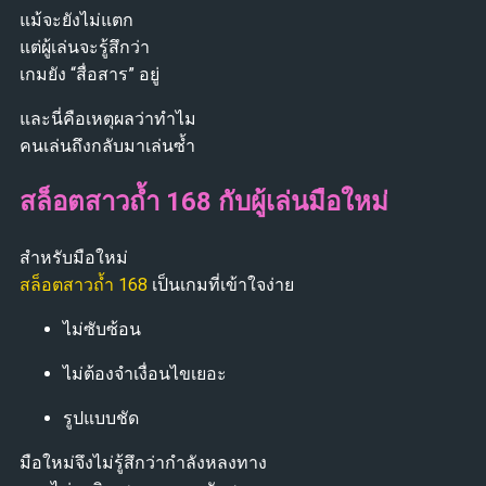
แม้จะยังไม่แตก
แต่ผู้เล่นจะรู้สึกว่า
เกมยัง “สื่อสาร” อยู่
และนี่คือเหตุผลว่าทำไม
คนเล่นถึงกลับมาเล่นซ้ำ
สล็อตสาวถ้ำ 168 กับผู้เล่นมือใหม่
สำหรับมือใหม่
สล็อตสาวถ้ำ 168
เป็นเกมที่เข้าใจง่าย
ไม่ซับซ้อน
ไม่ต้องจำเงื่อนไขเยอะ
รูปแบบชัด
มือใหม่จึงไม่รู้สึกว่ากำลังหลงทาง