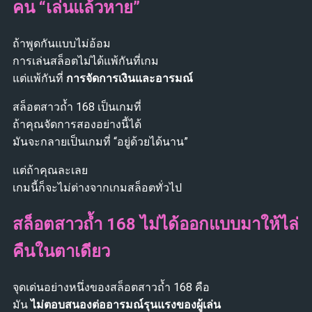
คน “เล่นแล้วหาย”
ถ้าพูดกันแบบไม่อ้อม
การเล่นสล็อตไม่ได้แพ้กันที่เกม
แต่แพ้กันที่
การจัดการเงินและอารมณ์
สล็อตสาวถ้ำ 168 เป็นเกมที่
ถ้าคุณจัดการสองอย่างนี้ได้
มันจะกลายเป็นเกมที่ “อยู่ด้วยได้นาน”
แต่ถ้าคุณละเลย
เกมนี้ก็จะไม่ต่างจากเกมสล็อตทั่วไป
สล็อตสาวถ้ำ 168 ไม่ได้ออกแบบมาให้ไล่
คืนในตาเดียว
จุดเด่นอย่างหนึ่งของสล็อตสาวถ้ำ 168 คือ
มัน
ไม่ตอบสนองต่ออารมณ์รุนแรงของผู้เล่น