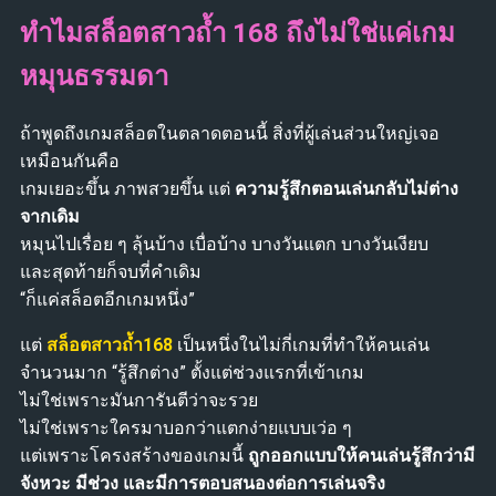
ทำไมสล็อตสาวถ้ำ 168 ถึงไม่ใช่แค่เกม
หมุนธรรมดา
ถ้าพูดถึงเกมสล็อตในตลาดตอนนี้ สิ่งที่ผู้เล่นส่วนใหญ่เจอ
เหมือนกันคือ
เกมเยอะขึ้น ภาพสวยขึ้น แต่
ความรู้สึกตอนเล่นกลับไม่ต่าง
จากเดิม
หมุนไปเรื่อย ๆ ลุ้นบ้าง เบื่อบ้าง บางวันแตก บางวันเงียบ
และสุดท้ายก็จบที่คำเดิม
“ก็แค่สล็อตอีกเกมหนึ่ง”
แต่
สล็อตสาวถ้ำ168
เป็นหนึ่งในไม่กี่เกมที่ทำให้คนเล่น
จำนวนมาก “รู้สึกต่าง” ตั้งแต่ช่วงแรกที่เข้าเกม
ไม่ใช่เพราะมันการันตีว่าจะรวย
ไม่ใช่เพราะใครมาบอกว่าแตกง่ายแบบเว่อ ๆ
แต่เพราะโครงสร้างของเกมนี้
ถูกออกแบบให้คนเล่นรู้สึกว่ามี
จังหวะ มีช่วง และมีการตอบสนองต่อการเล่นจริง