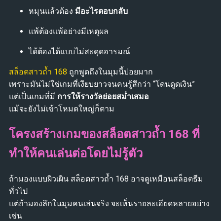
หมุนแล้วต้อง
มีอะไรตอบกลับ
แพ้ต้องแพ้อย่างมีเหตุผล
ได้ต้องได้แบบไม่สะดุดอารมณ์
สล็อตสาวถ้ำ 168
ถูกพูดถึงในมุมนี้บ่อยมาก
เพราะมันไม่ใช่เกมที่เงียบยาวจนคนรู้สึกว่า “โดนดูดเงิน”
แต่เป็นเกมที่มี
การให้รางวัลย่อยสม่ำเสมอ
แม้จะยังไม่เข้าโหมดใหญ่ก็ตาม
โครงสร้างเกมของสล็อตสาวถ้ำ 168 ที่
ทำให้คนเล่นต่อโดยไม่รู้ตัว
ถ้ามองแบบผิวเผิน สล็อตสาวถ้ำ 168 อาจดูเหมือนสล็อตธีม
ทั่วไป
แต่ถ้ามองลึกในมุมคนเล่นจริง จะเห็นรายละเอียดหลายอย่าง
เช่น