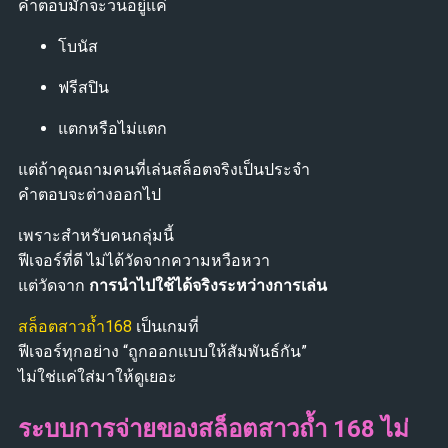
คำตอบมักจะวนอยู่แค่
โบนัส
ฟรีสปิน
แตกหรือไม่แตก
แต่ถ้าคุณถามคนที่เล่นสล็อตจริงเป็นประจำ
คำตอบจะต่างออกไป
เพราะสำหรับคนกลุ่มนี้
ฟีเจอร์ที่ดี ไม่ได้วัดจากความหวือหวา
แต่วัดจาก
การนำไปใช้ได้จริงระหว่างการเล่น
สล็อตสาวถ้ำ168
เป็นเกมที่
ฟีเจอร์ทุกอย่าง “ถูกออกแบบให้สัมพันธ์กัน”
ไม่ใช่แค่ใส่มาให้ดูเยอะ
ระบบการจ่ายของสล็อตสาวถ้ำ 168 ไม่