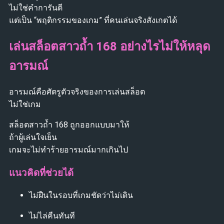
ไม่ใช่คำการันตี
แต่เป็น “พฤติกรรมของเกม” ที่คนเล่นจริงสังเกตได้
เล่นสล็อตสาวถ้ำ 168 อย่างไรไม่ให้หลุด
อารมณ์
อารมณ์คือศัตรูตัวจริงของการเล่นสล็อต
ไม่ใช่เกม
สล็อตสาวถ้ำ 168 ถูกออกแบบมาให้
ถ้าผู้เล่นใจเย็น
เกมจะไม่ทำร้ายอารมณ์มากเกินไป
แนวคิดที่ช่วยได้
ไม่ฝืนในรอบที่เกมชัดว่าไม่เดิน
ไม่ไล่คืนทันที