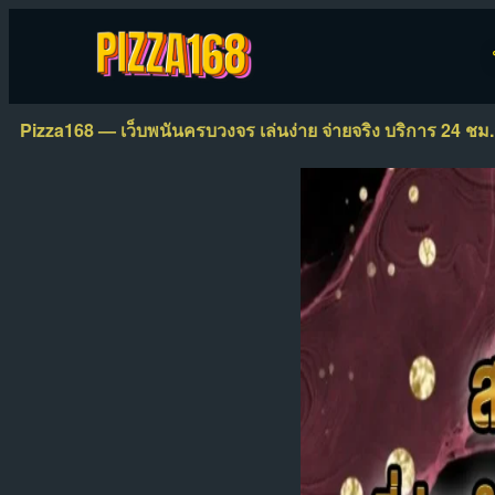
Pizza168 — เว็บพนันครบวงจร เล่นง่าย จ่ายจริง บริการ 24 ชม.