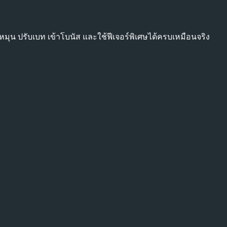
มุน ปรับเบท เข้าโบนัส และใช้ฟีเจอร์พิเศษได้ครบเหมือนจริง