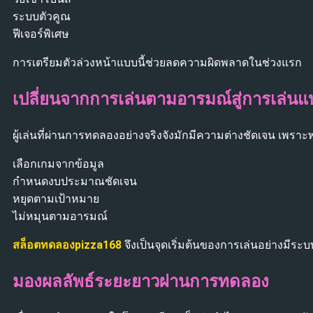
ระบบตัวคูณ
ฟีเจอร์พิเศษ
การเตรียมตัวล่วงหน้าแบบนี้ช่วยลดความผิดพลาดในช่วงแรก
เปลี่ยนจากการเล่นตามอารมณ์สู่การเล่น
ผู้เล่นที่ผ่านการทดลองอย่างจริงจังมักมีความต่างชัดเจน เพรา
เลือกเกมจากข้อมูล
กำหนดงบประมาณชัดเจน
หยุดตามเป้าหมาย
ไม่หมุนตามอารมณ์
สล็อตทดลองpizza168
จึงเป็นจุดเริ่มต้นของการเล่นอย่างมีระบ
มองผลลัพธ์ระยะยาวผ่านการทดลอง