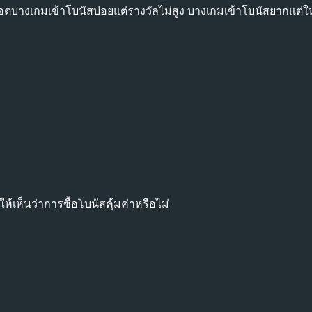
ล็อตบางเกมเข้าโบนัสบ่อยแต่รางวัลไม่สูง บางเกมเข้าโบนัสยากแ
ให้เห็นว่าการซื้อโบนัสคุ้มค่าหรือไม่