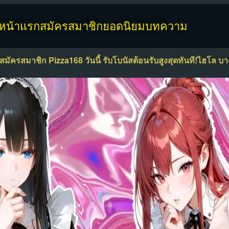
หน้าแรก
สมัครสมาชิก
ยอดนิยม
บทความ
สมัครสมาชิก Pizza168 วันนี้ รับโบนัสต้อนรับสูงสุดทันที!
ไฮโล บา