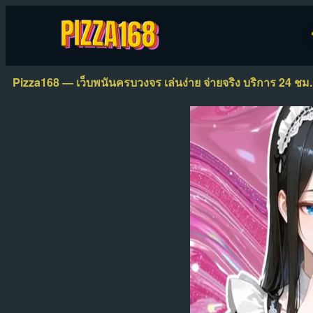
Pizza168 — เว็บพนันครบวงจร เล่นง่าย จ่ายจริง บริการ 24 ชม.