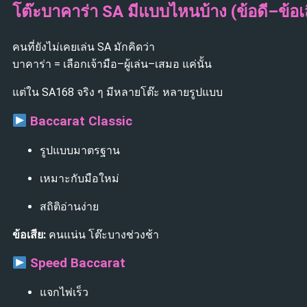
โต๊ะบาคาร่า SA มีแบบไหนบ้าง (ข้อดี–ข้อเ
คนที่ยังไม่เคยเล่น SA มักคิดว่า
บาคาร่า = เลือกเจ้ามือ–ผู้เล่น–เสมอ แค่นั้น
แต่ใน SA168 จริง ๆ มีหลายโต๊ะ หลายรูปแบบ
Baccarat Classic
รูปแบบมาตรฐาน
เหมาะกับมือใหม่
สถิติอ่านง่าย
ข้อเสีย:
คนแน่น โต๊ะบางช่วงช้า
Speed Baccarat
แจกไพ่เร็ว