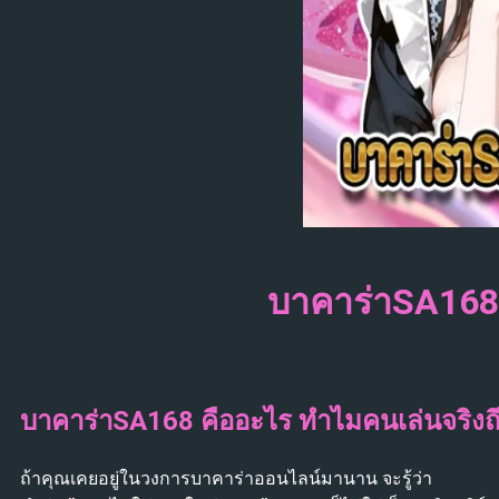
บาคาร่าSA168 
บาคาร่าSA168 คืออะไร ทำไมคนเล่นจริงถึ
ถ้าคุณเคยอยู่ในวงการบาคาร่าออนไลน์มานาน จะรู้ว่า