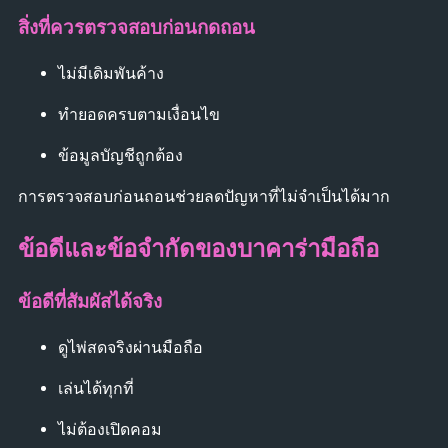
สิ่งที่ควรตรวจสอบก่อนกดถอน
ไม่มีเดิมพันค้าง
ทำยอดครบตามเงื่อนไข
ข้อมูลบัญชีถูกต้อง
การตรวจสอบก่อนถอนช่วยลดปัญหาที่ไม่จำเป็นได้มาก
ข้อดีและข้อจำกัดของบาคาร่ามือถือ
ข้อดีที่สัมผัสได้จริง
ดูไพ่สดจริงผ่านมือถือ
เล่นได้ทุกที่
ไม่ต้องเปิดคอม