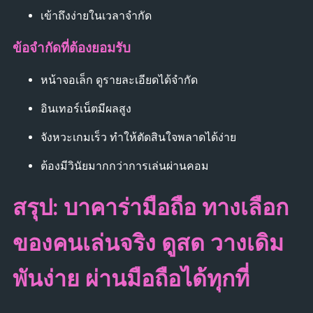
เข้าถึงง่ายในเวลาจำกัด
ข้อจำกัดที่ต้องยอมรับ
หน้าจอเล็ก ดูรายละเอียดได้จำกัด
อินเทอร์เน็ตมีผลสูง
จังหวะเกมเร็ว ทำให้ตัดสินใจพลาดได้ง่าย
ต้องมีวินัยมากกว่าการเล่นผ่านคอม
สรุป: บาคาร่ามือถือ ทางเลือก
ของคนเล่นจริง ดูสด วางเดิม
พันง่าย ผ่านมือถือได้ทุกที่