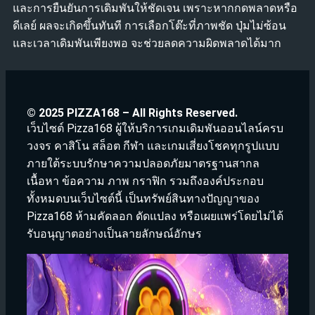
และการยืนยันการเดิมพันให้ชัดเจน เพราะหากกดพลาดหรือ
ดีเลย์ ผลจะเกิดขึ้นทันที การเลือกโต๊ะที่ภาพชัด ปุ่มไม่ซ้อน
และเวลาเดิมพันเพียงพอ จะช่วยลดความผิดพลาดได้มาก
© 2025 PIZZA168 – All Rights Reserved.
เว็บไซต์ Pizza168 ผู้ให้บริการเกมเดิมพันออนไลน์ครบ
วงจร คาสิโน สล็อต กีฬา และเกมเสี่ยงโชคทุกรูปแบบ
ภายใต้ระบบรักษาความปลอดภัยมาตรฐานสากล
เนื้อหา ข้อความ ภาพ กราฟิก รวมถึงองค์ประกอบ
ทั้งหมดบนเว็บไซต์นี้ เป็นทรัพย์สินทางปัญญาของ
Pizza168 ห้ามคัดลอก ดัดแปลง หรือเผยแพร่โดยไม่ได้
รับอนุญาตอย่างเป็นลายลักษณ์อักษร