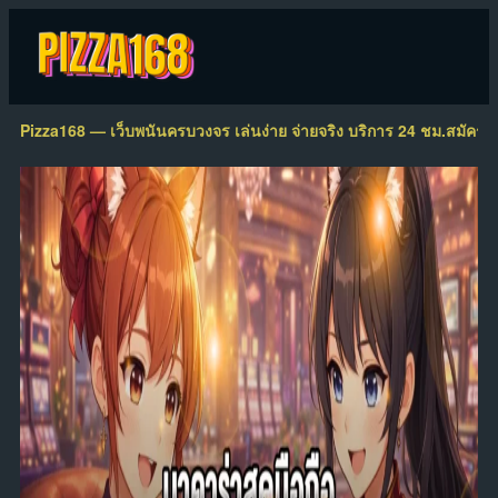
Pizza168 — เว็บพนันครบวงจร เล่นง่าย จ่ายจริง บริการ 24 ชม.
สมัครสม