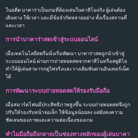
ในอดีต บาคาร่าเป็นเกมที่ต้องเล่นในคาสิโนจริง ผู้เล่นต้อง
เดินทาง ใช้เวลา และมีข้อจำกัดหลายอย่าง ทั้งเรื่องสถานที่
และเวลา
การนำบาคาร่าสดเข้าสู่ระบบออนไลน์
เมื่อเทคโนโลยีสตรีมมิ่งเริ่มพัฒนา บาคาร่าสดถูกนำเข้าสู่
ระบบออนไลน์ ผ่านการถ่ายทอดสดจากคาสิโนหรือสตูดิโอ
ทำให้ผู้เล่นสามารถดูไพ่จริงและวางเดิมพันผ่านอินเทอร์เน็ต
ได้
การพัฒนาระบบถ่ายทอดสดให้รองรับมือถือ
เมื่อสมาร์ตโฟนมีประสิทธิภาพสูงขึ้น ระบบถ่ายทอดสดจึงถูก
ปรับให้รองรับหน้าจอเล็ก ใช้ข้อมูลน้อยลง แต่ยังคงความ
ชัดเจนของภาพและความต่อเนื่องของเกม
ทำไมมือถือถึงกลายเป็นช่องทางหลักของผู้เล่นบาคา