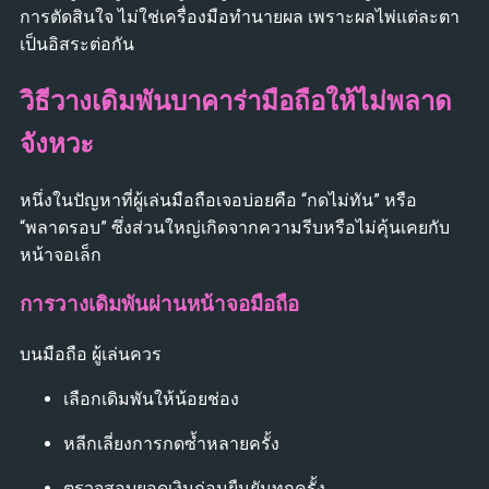
การตัดสินใจ ไม่ใช่เครื่องมือทำนายผล เพราะผลไพ่แต่ละตา
เป็นอิสระต่อกัน
วิธีวางเดิมพันบาคาร่ามือถือให้ไม่พลาด
จังหวะ
หนึ่งในปัญหาที่ผู้เล่นมือถือเจอบ่อยคือ “กดไม่ทัน” หรือ
“พลาดรอบ” ซึ่งส่วนใหญ่เกิดจากความรีบหรือไม่คุ้นเคยกับ
หน้าจอเล็ก
การวางเดิมพันผ่านหน้าจอมือถือ
บนมือถือ ผู้เล่นควร
เลือกเดิมพันให้น้อยช่อง
หลีกเลี่ยงการกดซ้ำหลายครั้ง
ตรวจสอบยอดเงินก่อนยืนยันทุกครั้ง