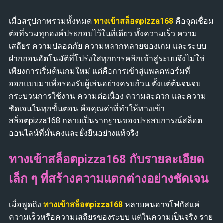
เมื่อสรุปภาพรวมทั้งหมด
ทางเข้าสล็อตpizza168
คือจุดเชื่อม
ต่อที่รวมทุกองค์ประกอบไว้ในที่เดียว ทั้งความเร็ว ความ
เสถียร ความปลอดภัย ความหลากหลายของเกม และระบบ
ฝากถอนอัตโนมัติที่โปร่งใสทุกการคลิกเข้าสู่ระบบจึงไม่ใช่
เพียงการเริ่มต้นเกมใหม่ แต่คือการเข้าสู่แพลตฟอร์มที่
ออกแบบมาเพื่อรองรับผู้เล่นอย่างครบถ้วน ตั้งแต่ต้นจนจบ
กระบวนการใช้งาน ความต่อเนื่อง ความสะดวก และความ
ชัดเจนในทุกขั้นตอน คือคุณค่าที่ทำให้ทางเข้า
สล็อตpizza168 กลายเป็นรากฐานของประสบการณ์สล็อต
ออนไลน์ที่มั่นคงและยั่งยืนอย่างแท้จริง
ทางเข้าสล็อตpizza168 กับรายละเอียด
เล็ก ๆ ที่สร้างความแตกต่างอย่างชัดเจน
เมื่อพูดถึง
ทางเข้าสล็อตpizza168
หลายคนอาจโฟกัสแค่
ความเร็วหรือความเสถียรของระบบ แต่ในความเป็นจริง ราย