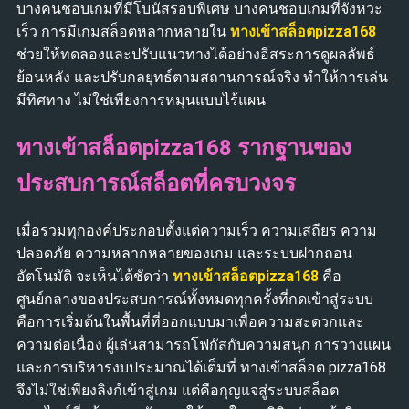
บางคนชอบเกมที่มีโบนัสรอบพิเศษ บางคนชอบเกมที่จังหวะ
เร็ว การมีเกมสล็อตหลากหลายใน
ทางเข้าสล็อตpizza168
ช่วยให้ทดลองและปรับแนวทางได้อย่างอิสระการดูผลลัพธ์
ย้อนหลัง และปรับกลยุทธ์ตามสถานการณ์จริง ทำให้การเล่น
มีทิศทาง ไม่ใช่เพียงการหมุนแบบไร้แผน
ทางเข้าสล็อตpizza168 รากฐานของ
ประสบการณ์สล็อตที่ครบวงจร
เมื่อรวมทุกองค์ประกอบตั้งแต่ความเร็ว ความเสถียร ความ
ปลอดภัย ความหลากหลายของเกม และระบบฝากถอน
อัตโนมัติ จะเห็นได้ชัดว่า
ทางเข้าสล็อตpizza168
คือ
ศูนย์กลางของประสบการณ์ทั้งหมดทุกครั้งที่กดเข้าสู่ระบบ
คือการเริ่มต้นในพื้นที่ที่ออกแบบมาเพื่อความสะดวกและ
ความต่อเนื่อง ผู้เล่นสามารถโฟกัสกับความสนุก การวางแผน
และการบริหารงบประมาณได้เต็มที่ ทางเข้าสล็อต pizza168
จึงไม่ใช่เพียงลิงก์เข้าสู่เกม แต่คือกุญแจสู่ระบบสล็อต