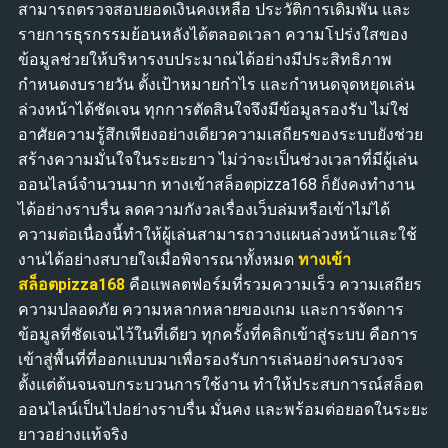
สามารถตรวจสอบยอดเงินคงเหลือ ประวัติการเดิมพัน และ
รายการธุรกรรมย้อนหลังได้ตลอดเวลา ความโปร่งใสของ
ข้อมูลช่วยให้บริหารงบประมาณได้อย่างมีประสิทธิภาพ
กำหนดงบรายวัน ตั้งเป้าหมายกำไร และกำหนดจุดหยุดเล่น
ล่วงหน้าได้ชัดเจน ทุกการตัดสินใจจึงมีข้อมูลรองรับ ไม่ใช่
อาศัยความรู้สึกเพียงอย่างเดียวความเสถียรของระบบยังช่วย
สร้างความมั่นใจในระยะยาว ไม่ว่าจะเป็นช่วงเวลาที่มีผู้เล่น
ออนไลน์จำนวนมาก ทางเข้าสล็อตpizza168 ก็ยังคงทำงาน
ได้อย่างราบรื่น ลดความกังวลเรื่องเว็บล่มหรือเข้าไม่ได้
ความต่อเนื่องนี้ทำให้ผู้เล่นสามารถวางแผนล่วงหน้าและใช้
งานได้อย่างสบายใจเมื่อพิจารณาทั้งหมด
ทางเข้า
สล็อตpizza168
คือแพลตฟอร์มที่รวมความเร็ว ความเสถียร
ความปลอดภัย ความหลากหลายของเกม และการจัดการ
ข้อมูลที่ชัดเจนไว้ในที่เดียว ทุกครั้งที่คลิกเข้าสู่ระบบ คือการ
เข้าสู่พื้นที่ที่ออกแบบมาเพื่อรองรับการเล่นอย่างครบวงจร
ตั้งแต่ต้นจนจบกระบวนการใช้งาน ทำให้ประสบการณ์สล็อต
ออนไลน์เป็นไปอย่างราบรื่น มั่นคง และพร้อมต่อยอดในระยะ
ยาวอย่างแท้จริง