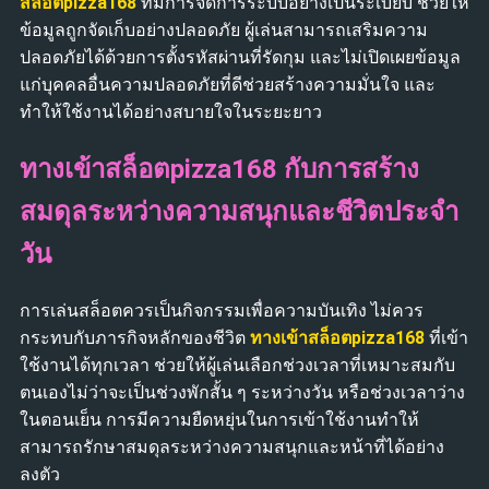
สล็อตpizza168
ที่มีการจัดการระบบอย่างเป็นระเบียบ ช่วยให้
ข้อมูลถูกจัดเก็บอย่างปลอดภัย ผู้เล่นสามารถเสริมความ
ปลอดภัยได้ด้วยการตั้งรหัสผ่านที่รัดกุม และไม่เปิดเผยข้อมูล
แก่บุคคลอื่นความปลอดภัยที่ดีช่วยสร้างความมั่นใจ และ
ทำให้ใช้งานได้อย่างสบายใจในระยะยาว
ทางเข้าสล็อตpizza168 กับการสร้าง
สมดุลระหว่างความสนุกและชีวิตประจำ
วัน
การเล่นสล็อตควรเป็นกิจกรรมเพื่อความบันเทิง ไม่ควร
กระทบกับภารกิจหลักของชีวิต
ทางเข้าสล็อตpizza168
ที่เข้า
ใช้งานได้ทุกเวลา ช่วยให้ผู้เล่นเลือกช่วงเวลาที่เหมาะสมกับ
ตนเองไม่ว่าจะเป็นช่วงพักสั้น ๆ ระหว่างวัน หรือช่วงเวลาว่าง
ในตอนเย็น การมีความยืดหยุ่นในการเข้าใช้งานทำให้
สามารถรักษาสมดุลระหว่างความสนุกและหน้าที่ได้อย่าง
ลงตัว