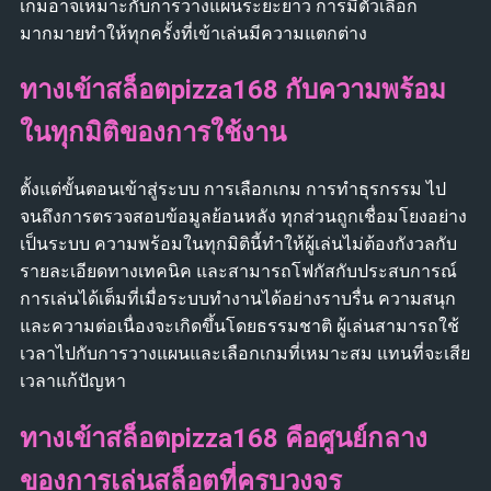
เกมอาจเหมาะกับการวางแผนระยะยาว การมีตัวเลือก
มากมายทำให้ทุกครั้งที่เข้าเล่นมีความแตกต่าง
ทางเข้าสล็อตpizza168 กับความพร้อม
ในทุกมิติของการใช้งาน
ตั้งแต่ขั้นตอนเข้าสู่ระบบ การเลือกเกม การทำธุรกรรม ไป
จนถึงการตรวจสอบข้อมูลย้อนหลัง ทุกส่วนถูกเชื่อมโยงอย่าง
เป็นระบบ ความพร้อมในทุกมิตินี้ทำให้ผู้เล่นไม่ต้องกังวลกับ
รายละเอียดทางเทคนิค และสามารถโฟกัสกับประสบการณ์
การเล่นได้เต็มที่เมื่อระบบทำงานได้อย่างราบรื่น ความสนุก
และความต่อเนื่องจะเกิดขึ้นโดยธรรมชาติ ผู้เล่นสามารถใช้
เวลาไปกับการวางแผนและเลือกเกมที่เหมาะสม แทนที่จะเสีย
เวลาแก้ปัญหา
ทางเข้าสล็อตpizza168 คือศูนย์กลาง
ของการเล่นสล็อตที่ครบวงจร