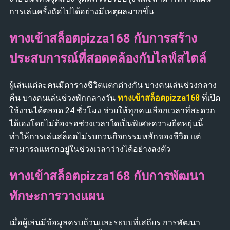
การเล่นครั้งถัดไปได้อย่างมีเหตุผลมากขึ้น
ทางเข้าสล็อตpizza168 กับการสร้าง
ประสบการณ์ที่สอดคล้องกับไลฟ์สไตล์
ผู้เล่นแต่ละคนมีตารางชีวิตแตกต่างกัน บางคนเล่นช่วงกลาง
คืน บางคนเล่นช่วงพักกลางวัน
ทางเข้าสล็อตpizza168
ที่เปิด
ใช้งานได้ตลอด 24 ชั่วโมง ช่วยให้ทุกคนเลือกเวลาที่สะดวก
ได้เองโดยไม่ต้องรอช่วงเวลาใดเป็นพิเศษความยืดหยุ่นนี้
ทำให้การเล่นสล็อตไม่รบกวนกิจกรรมหลักของชีวิต แต่
สามารถแทรกอยู่ในช่วงเวลาว่างได้อย่างลงตัว
ทางเข้าสล็อตpizza168 กับการพัฒนา
ทักษะการวางแผน
เมื่อผู้เล่นมีข้อมูลครบถ้วนและระบบที่เสถียร การพัฒนา