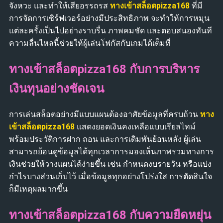
จังหวะ และทำให้เสียอรรถรส
ทางเข้าสล็อตpizza168
ที่มี
การจัดการเซิร์ฟเวอร์อย่างมีประสิทธิภาพ จะทำให้การหมุน
แต่ละครั้งเป็นไปอย่างราบรื่น ภาพคมชัด และตอบสนองทันที
ความลื่นไหลนี้ช่วยให้ผู้เล่นโฟกัสกับเกมได้เต็มที่
ทางเข้าสล็อตpizza168 กับการบริหาร
เงินทุนอย่างชัดเจน
การเล่นสล็อตอย่างมีแบบแผนต้องอาศัยข้อมูลที่ครบถ้วน
ทาง
เข้าสล็อตpizza168
แสดงยอดเงินคงเหลือแบบเรียลไทม์
พร้อมประวัติการฝาก ถอน และการเดิมพันย้อนหลัง ผู้เล่น
สามารถย้อนดูข้อมูลได้ทุกเวลาการมองเห็นภาพรวมทางการ
เงินช่วยให้วางแผนได้ง่ายขึ้น เช่น กำหนดงบรายวัน หรือแบ่ง
กำไรบางส่วนเก็บไว้ เมื่อข้อมูลทุกอย่างโปร่งใส การตัดสินใจ
ก็มีเหตุผลมากขึ้น
ทางเข้าสล็อตpizza168 กับความยืดหยุ่น