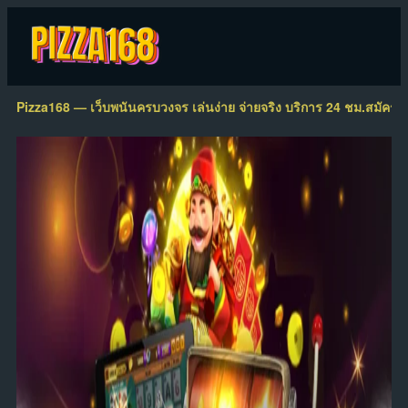
Pizza168 — เว็บพนันครบวงจร เล่นง่าย จ่ายจริง บริการ 24 ชม.
สมัครสม