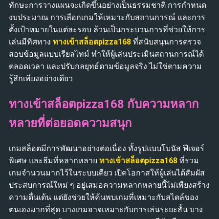
ทักษะการวางแผนจะเกิดขึ้นอย่างเป็นธรรมชาติ การกำหนด
งบประมาณ การเลือกเกมให้เหมาะกับสถานการณ์ และการ
ตั้งเป้าหมายในแต่ละรอบ ล้วนเป็นกระบวนการที่ช่วยให้การ
เล่นมีทิศทาง
ทางเข้าสล็อตpizza168
ที่สนับสนุนการตรวจ
สอบข้อมูลแบบเรียลไทม์ ทำให้ผู้เล่นประเมินสถานการณ์ได้
ตลอดเวลา และปรับกลยุทธ์ตามข้อมูลจริง ไม่ใช่ตามความ
รู้สึกเพียงอย่างเดียว
ทางเข้าสล็อตpizza168 กับความหลาก
หลายที่ต่อยอดความสนุก
เกมสล็อตมีการพัฒนาอย่างต่อเนื่อง ทั้งรูปแบบโบนัส ฟีเจอร์
พิเศษ และธีมที่หลากหลาย
ทางเข้าสล็อตpizza168
ที่รวม
เกมจำนวนมากไว้ในระบบเดียว เปิดโอกาสให้ผู้เล่นได้สัมผัส
ประสบการณ์ใหม่ ๆ อยู่เสมอความหลากหลายนี้ไม่เพียงสร้าง
ความตื่นเต้น แต่ยังช่วยให้ค้นพบเกมที่เหมาะกับสไตล์ของ
ตนเองมากที่สุด บางเกมอาจเหมาะกับการเล่นระยะสั้น บาง