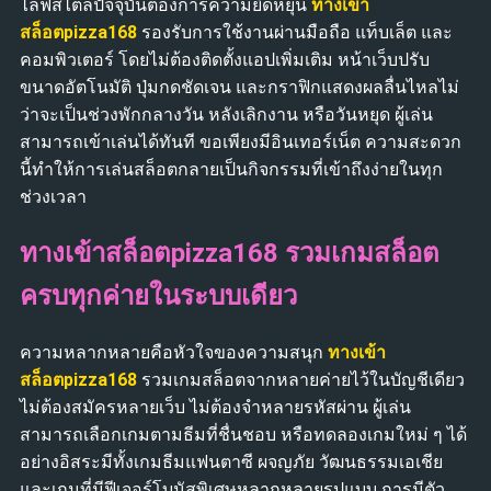
ไลฟ์สไตล์ปัจจุบันต้องการความยืดหยุ่น
ทางเข้า
สล็อตpizza168
รองรับการใช้งานผ่านมือถือ แท็บเล็ต และ
คอมพิวเตอร์ โดยไม่ต้องติดตั้งแอปเพิ่มเติม หน้าเว็บปรับ
ขนาดอัตโนมัติ ปุ่มกดชัดเจน และกราฟิกแสดงผลลื่นไหลไม่
ว่าจะเป็นช่วงพักกลางวัน หลังเลิกงาน หรือวันหยุด ผู้เล่น
สามารถเข้าเล่นได้ทันที ขอเพียงมีอินเทอร์เน็ต ความสะดวก
นี้ทำให้การเล่นสล็อตกลายเป็นกิจกรรมที่เข้าถึงง่ายในทุก
ช่วงเวลา
ทางเข้าสล็อตpizza168 รวมเกมสล็อต
ครบทุกค่ายในระบบเดียว
ความหลากหลายคือหัวใจของความสนุก
ทางเข้า
สล็อตpizza168
รวมเกมสล็อตจากหลายค่ายไว้ในบัญชีเดียว
ไม่ต้องสมัครหลายเว็บ ไม่ต้องจำหลายรหัสผ่าน ผู้เล่น
สามารถเลือกเกมตามธีมที่ชื่นชอบ หรือทดลองเกมใหม่ ๆ ได้
อย่างอิสระมีทั้งเกมธีมแฟนตาซี ผจญภัย วัฒนธรรมเอเชีย
และเกมที่มีฟีเจอร์โบนัสพิเศษหลากหลายรูปแบบ การมีตัว