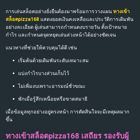
การเล่นสล็อตอย่างยั่งยืนต้องมาพร้อมการวางแผน
ทางเข้า
สล็อตpizza168
แสดงยอดเงินคงเหลือและประวัติการเดิมพัน
อย่างละเอียด ผู้เล่นสามารถกำหนดงบรายวัน ตั้งเป้าหมาย
กำไร และกำหนดจุดหยุดเล่นล่วงหน้าได้อย่างชัดเจน
แนวทางที่ช่วยให้ควบคุมได้ดี เช่น
เริ่มต้นด้วยเดิมพันระดับเหมาะสม
แบ่งกำไรบางส่วนเก็บไว้
ไม่เพิ่มงบเพราะอารมณ์ชั่วขณะ
พักเมื่อรู้สึกเหนื่อยหรือขาดสมาธิ
เมื่อข้อมูลทุกอย่างอยู่ตรงหน้า การตัดสินใจจะมีเหตุผลมาก
ขึ้น
ทางเข้าสล็อตpizza168 เสถียร รองรับผู้