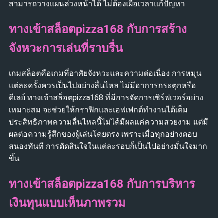
สามารถวางแผนล่วงหน้าได้ ไม่ต้องเผื่อเวลาแก้ปัญหา
ทางเข้าสล็อตpizza168 กับการสร้าง
จังหวะการเล่นที่ราบรื่น
เกมสล็อตคือเกมที่อาศัยจังหวะและความต่อเนื่อง การหมุน
แต่ละครั้งควรเป็นไปอย่างลื่นไหล ไม่มีอาการกระตุกหรือ
ดีเลย์ ทางเข้าสล็อตpizza168 ที่มีการจัดการเซิร์ฟเวอร์อย่าง
เหมาะสม จะช่วยให้กราฟิกและเอฟเฟกต์ทำงานได้เต็ม
ประสิทธิภาพความลื่นไหลนี้ไม่ได้มีผลแค่ความสวยงาม แต่มี
ผลต่อความรู้สึกของผู้เล่นโดยตรง เพราะเมื่อทุกอย่างตอบ
สนองทันที การตัดสินใจในแต่ละรอบก็เป็นไปอย่างมั่นใจมาก
ขึ้น
ทางเข้าสล็อตpizza168 กับการบริหาร
เงินทุนแบบเห็นภาพรวม