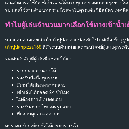
เล่นสามารถใช้บัญชีเดียวเล่นได้ครบทุกค่าย ลดความยุ่งยากในกา
จบ และใช้งานง่าย บทความนี้จะพาไปดูจุดเด่น วิธีสมัคร เทคนิค
ทำไมผู้เล่นจำนวนมากเลือกใช้ทางเข้าน้ำเ
หลายคนอาจเคยเล่นน้ำเต้าปูปลาตามบ่อนทั่วไป แต่เมื่อเข้าสู
เต้าปูปลาpizza168
ที่มีระบบทันสมัยและตอบโจทย์ผู้เล่นทุกระดั
จุดเด่นสำคัญที่ผู้เล่นชื่นชอบ ได้แก่
ระบบฝากถอนออโต้
รองรับมือถือทุกระบบ
มีเกมให้เลือกหลากหลาย
เข้าเล่นได้ตลอด 24 ชั่วโมง
ไม่ต้องดาวน์โหลดแอป
รองรับภาษาไทยเต็มรูปแบบ
ทีมงานดูแลตลอดเวลา
ตารางเปรียบเทียบข้อได้เปรียบของเว็บ