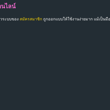
อนไลน์
แล้วระบบของ
สมัครสมาชิก
ถูกออกแบบให้ใช้งานง่ายมาก แม้เป็นมือ