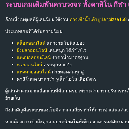
ระบบเกมเดิมพันครบวงจร ทั้งคาสิโน กีฬ
อีกหนึ่งเหตุผลที่ผู้เล่นนิยมใช้งาน
ทางเข้าน้ำเต้าปูปลาpizza168
ค
ประเภทเกมที่ได้รับความนิยม
สล็อตออนไลน์
แตกง่าย โบนัสเยอะ
ยิงปลาออนไลน์
เล่นสนุก ได้กำไรไว
แทงบอลออนไลน์
ราคาน้ำมาตรฐาน
หวยออนไลน์
ครบทุกหวยดัง
แทงมวยออนไลน์
ถ่ายทอดสดทุกคู่
คาสิโนสด บาคาร่า รูเล็ต ไฮโล เสือมังกร
ผู้เล่นจำนวนมากเลือกเว็บที่มีเกมครบ เพราะสามารถบริหารทุนใ
ย้ายเว็บ
สิ่งสำคัญคือระบบของเว็บมีความเสถียร ทำให้การเข้าเล่นแต่ล
หากต้องการเข้าถึงทุกเกมยอดนิยมในที่เดียว สามารถสมัครผ่า