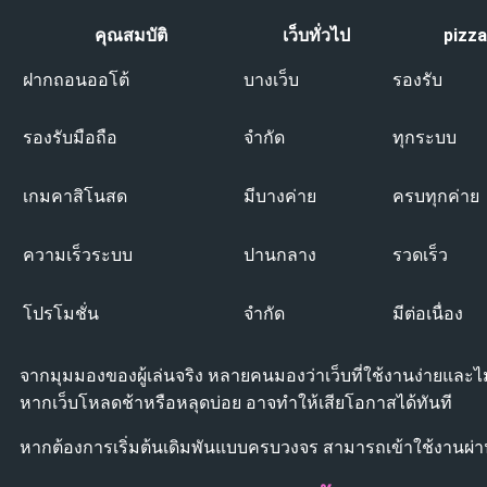
คุณสมบัติ
เว็บทั่วไป
pizz
ฝากถอนออโต้
บางเว็บ
รองรับ
รองรับมือถือ
จำกัด
ทุกระบบ
เกมคาสิโนสด
มีบางค่าย
ครบทุกค่าย
ความเร็วระบบ
ปานกลาง
รวดเร็ว
โปรโมชั่น
จำกัด
มีต่อเนื่อง
จากมุมมองของผู้เล่นจริง หลายคนมองว่าเว็บที่ใช้งานง่ายและไม
หากเว็บโหลดช้าหรือหลุดบ่อย อาจทำให้เสียโอกาสได้ทันที
หากต้องการเริ่มต้นเดิมพันแบบครบวงจร สามารถเข้าใช้งานผ่