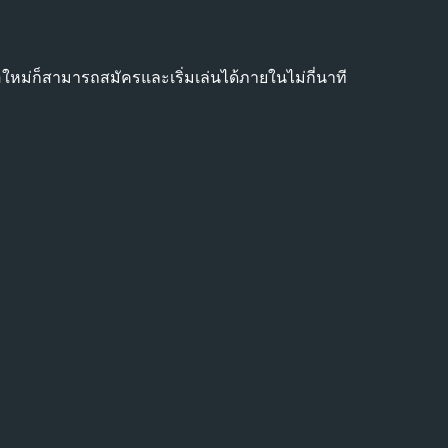
ใหม่ก็สามารถสมัครและเริ่มเล่นได้ภายในไม่กี่นาที