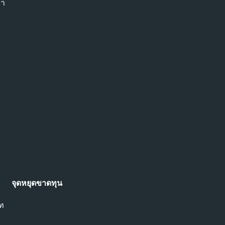
่า
จุดหยุดขาดทุน
ท