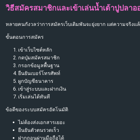
วิธีสมัครสมาชิกและเข้าเล่นน้ำเต้าปูปลาอ
หลายคนกังวลว่าการสมัครเว็บเดิมพันจะยุ่งยาก แต่ความจริง
ขั้นตอนการสมัคร
เข้าเว็บไซต์หลัก
กดปุ่มสมัครสมาชิก
กรอกข้อมูลพื้นฐาน
ยืนยันเบอร์โทรศัพท์
ผูกบัญชีธนาคาร
เข้าสู่ระบบและฝากเงิน
เริ่มเล่นได้ทันที
ข้อดีของระบบสมัครอัตโนมัติ
ไม่ต้องส่งเอกสารเยอะ
ยืนยันตัวตนรวดเร็ว
ฝากถอนผ่านมือถือได้