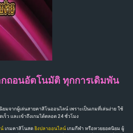
ากถอนอัตโนมัติ ทุกการเดิมพัน
นิยมจากผู้เล่นสายคาสิโนออนไลน์ เพราะเป็นเกมที่เล่นง่าย ใช้
ดเร็ว และเข้าถึงเกมได้ตลอด 24 ชั่วโมง
น์
เกมคาสิโนสด
ยิงปลาออนไลน์
เกมกีฬา หรือหวยยอดนิยม ผู้