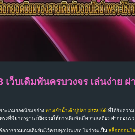
8 เว็บเดิมพันครบวงจร เล่นง่าย ฝ
ยเฉพาะเกมยอดนิยมอย่าง
ทางเข้าน้ำเต้าปูปลา pizza168
ที่ได้รับความ
็บตรงที่มีมาตรฐาน ก็ยิ่งช่วยให้การเดิมพันมีความเสถียร ฝากถอนรว
 คือการรวมเกมเดิมพันไว้ครบทุกประเภท ไม่ว่าจะเป็น
สล็อตออนไล