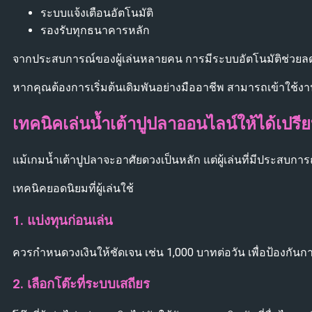
ระบบแจ้งเตือนอัตโนมัติ
รองรับทุกธนาคารหลัก
จากประสบการณ์ของผู้เล่นหลายคน การมีระบบอัตโนมัติช่วยลดปั
หากคุณต้องการเริ่มต้นเดิมพันอย่างมืออาชีพ สามารถเข้าใช้ง
เทคนิคเล่นน้ำเต้าปูปลาออนไลน์ให้ได้เปรี
แม้เกมน้ำเต้าปูปลาจะอาศัยดวงเป็นหลัก แต่ผู้เล่นที่มีประสบ
เทคนิคยอดนิยมที่ผู้เล่นใช้
1. แบ่งทุนก่อนเล่น
ควรกำหนดวงเงินให้ชัดเจน เช่น 1,000 บาทต่อวัน เพื่อป้องกันกา
2. เลือกโต๊ะที่ระบบเสถียร